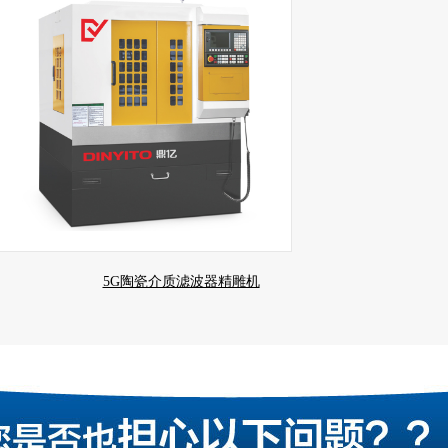
5G陶瓷介质滤波器精雕机