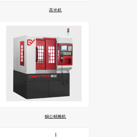
高光机
铜公精雕机