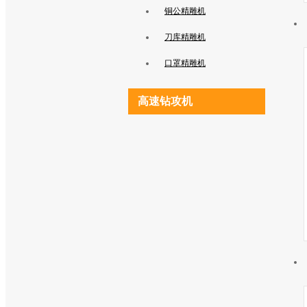
铜公精雕机
刀库精雕机
口罩精雕机
高速钻攻机