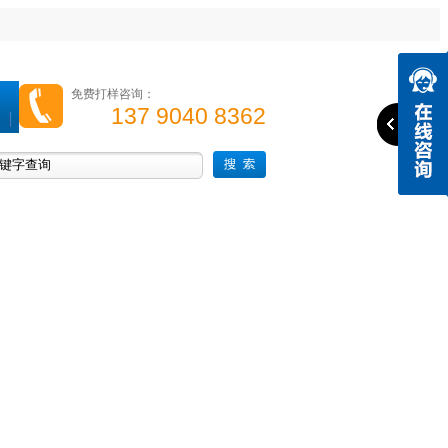
免费打样咨询：
137 9040 8362
高光机
精雕机
高速钻攻机
手机边框高光机
成功