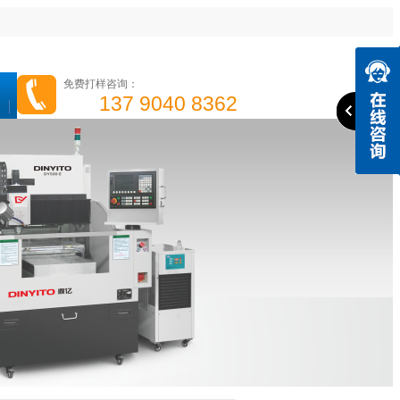
免费打样咨询：
137 9040 8362
高光机
精雕机
高速钻攻机
手机边框高光机
成功