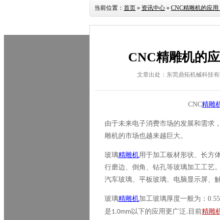
当前位置：
首页
»
资讯中心
»
CNC精雕机的应
CNC精雕机的
文章出处：东莞鼎拓机械科技有
CNC
精雕
由于未来电子消费市场的发展和需求
雕机的市场也越来越巨大。
玻璃
精雕机
用于加工板材形状、长方
行磨边、倒角、钻孔等玻璃加工工艺
汽车玻璃、平板玻璃、电脑显示屏、
玻璃
精雕机
加工玻璃厚度一般为：
0.5
是
以下的应用更广泛
目前
精雕
1.0mm
.