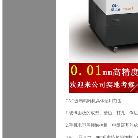
CNC
玻璃精雕机具体适用范围：
1.
玻璃面板的成型、磨边、打孔、倒边
2.
手机电容屏接触控板，电阻屏基的成
3.PC
、亚克力、
视窗镜片的切割、
PET