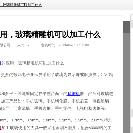
用，玻璃精雕机可以加工什么
应用，玻璃精雕机可以加工什么
限公司
人气：
-
发表时间：2019-06-25 17:05:00
机
的应用，玻璃精雕机可以加工什么
，更多的数码电子显示屏采用了玻璃为显示屏或触摸屏，
CNC
精
体和多平面等能够固定在平整台面上的
精雕机
器，然后对玻璃进
。加工产品如：手机玻璃、手机钢化膜、手机后盖、电视玻璃、
触摸屏、门窗幕墙、手机边框、手机零件、电视电脑边框等。
5mm
、
、
、
、
、
、
特别
0.7mm
0.9mm
1.0mm
1.2mm
1.5mm
2.0mm,
机
加工玻璃使用的刀具一般采用金刚石磨头，配合
转的主
60000