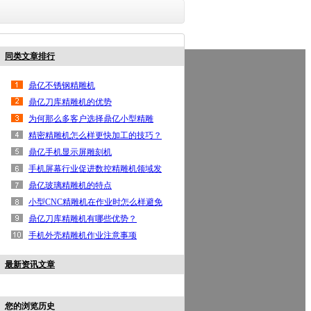
同类文章排行
鼎亿首页
高光机
手机边框高光机
按键高光机
铝
鼎亿不锈钢精雕机
联系鼎亿
鼎亿刀库精雕机的优势
为何那么多客户选择鼎亿小型精雕
机？
精密精雕机怎么样更快加工的技巧？
鼎亿手机显示屏雕刻机
手机屏幕行业促进数控精雕机领域发
展
鼎亿玻璃精雕机的特点
小型CNC精雕机在作业时怎么样避免
出现事故？
鼎亿刀库精雕机有哪些优势？
手机外壳精雕机作业注意事项
最新资讯文章
您的浏览历史