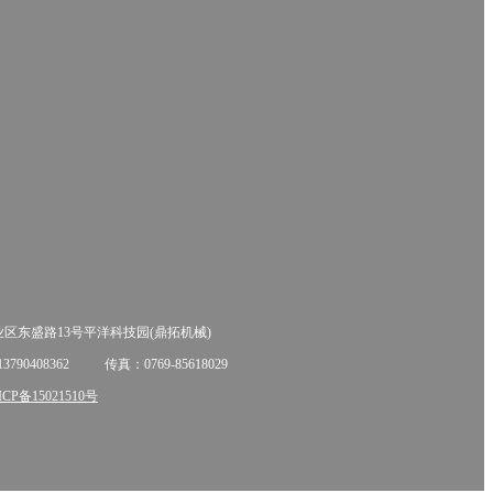
区东盛路13号平洋科技园(鼎拓机械)
90408362
传真：0769-85618029
P备15021510号