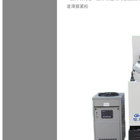
道薄膜紧松