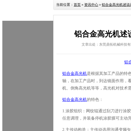
当前位置：
首页
»
资讯中心
»
铝合金高光机述说
铝合金高光机述
文章出处：东莞鼎拓机械科技有
铝
铝合金高光机
是根据其加工产品的特
轴，在加工产品时，到达镜面作用，
机、倒角高光机等等，高光机对技术
铝合金高光机
的特色：
1.
涂胶组织：网纹辊通过刮刀进行涂胶
任意调理，并装备停机涂胶膜可主动
2.
主传动构造：主传动选用沟通变频矢