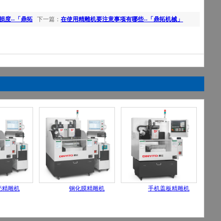
度--「鼎拓
下一篇：
在使用精雕机要注意事项有哪些--「鼎拓机械」
壳精雕机
钢化膜精雕机
手机盖板精雕机