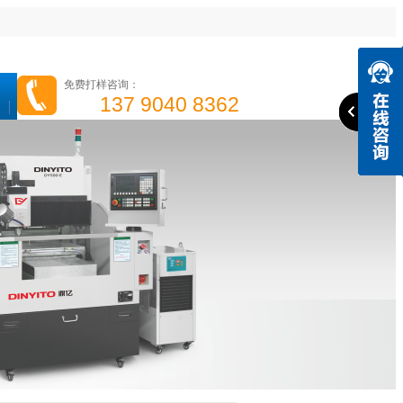
免费打样咨询：
137 9040 8362
高光机
精雕机
高速钻攻机
手机边框高光机
成功