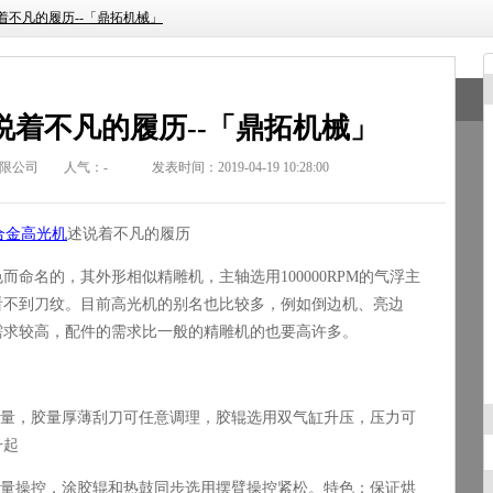
着不凡的履历--「鼎拓机械」
说着不凡的履历--「鼎拓机械」
限公司
人气：
-
发表时间：2019-04-19 10:28:00
合金高光机
述说着不凡的履历
色而命名的，其外形相似精雕机，主轴选用
100000RPM
的气浮主
看不到刀纹。目前高光机的别名也比较多，例如倒边机、亮边
需求较高，配件的需求比一般的
精雕机
的也要高许多。
量，胶量厚薄刮刀可任意调理，胶辊选用双气缸升压，压力可
升起
量操控，涂胶辊和热鼓同步选用摆臂操控紧松。特色：保证烘