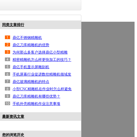
同类文章排行
鼎亿首页
高光机
手机边框高光机
按键高光机
铝
鼎亿不锈钢精雕机
联系鼎亿
鼎亿刀库精雕机的优势
为何那么多客户选择鼎亿小型精雕
机？
精密精雕机怎么样更快加工的技巧？
鼎亿手机显示屏雕刻机
手机屏幕行业促进数控精雕机领域发
展
鼎亿玻璃精雕机的特点
小型CNC精雕机在作业时怎么样避免
出现事故？
鼎亿刀库精雕机有哪些优势？
手机外壳精雕机作业注意事项
最新资讯文章
您的浏览历史