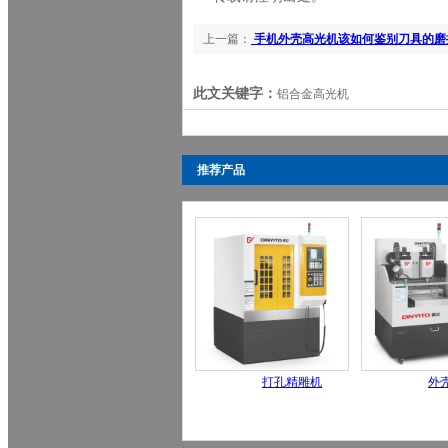
上一篇：
手机外壳高光机该如何鉴别刀具的磨损
机械」
此文关键字：
铝合金高光机
推荐产品
打孔精雕机
外