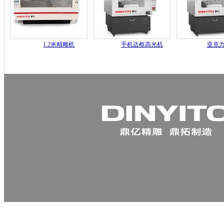
1.2米精雕机
手机边框高光机
亚克