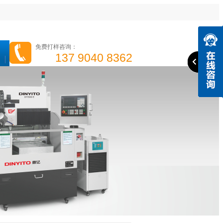
免费打样咨询：
137 9040 8362
高光机
精雕机
高速钻攻机
手机边框高光机
成功