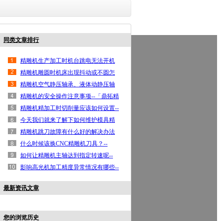
同类文章排行
鼎亿首页
高光机
手机边框高光机
按键高光机
铝
精雕机生产加工时机台跳电无法开机
联系鼎亿
原因清查
精雕机雕圆时机床出现抖动或不圆怎
么办
精雕机空气静压轴承、液体动静压轴
承以及磁悬浮轴承
精雕机的安全操作注意事项--「鼎拓精
雕机」
精雕机精加工时切削量应该如何设置--
「鼎拓高光机」
今天我们就来了解下如何维护模具精
雕机的内部元件
精雕机跳刀故障有什么好的解决办法
吗--「鼎拓高光机」
什么时候该换CNC精雕机刀具？--
「鼎拓高光机」
如何让精雕机主轴达到指定转速呢--
「鼎拓高光机」
影响高光机加工精度异常情况有哪些--
「鼎拓高光机」
最新资讯文章
您的浏览历史