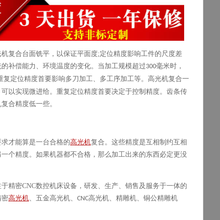
光机复合
台面铣平，以保证平面度
;
定位精度影响工件的尺度差
统的补偿能力、环境温度的变化。当加工规模超过
毫米时，
300
重复定位精度首要影响多刀加工、多工序加工等。
高光机复合
一
，可以实现微进给。重复定位精度首要决定于控制精度。齿条传
机复合
精度低一些。
要求才能算是一台合格的
高光机
复合
。这些精度是互相制约互相
另一个精度。如果机器都不合格，那么加工出来的东西必定更没
注于精密
CNC
数控机床设备，研发、生产、销售及服务于一体的
精密
高光机
、五金高光机、
高光机、精雕机、铜公精雕机
CNC