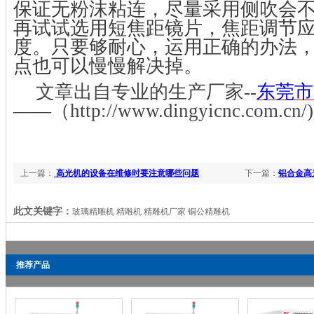
保证无粉沫粘连，尽量采用侧吹会
再试试选用短焦距镜片，焦距调节
度。只要够耐心，运用正确的办法
点也可以慢慢解决掉。
文章出自专业的生产厂家
--
东莞市
——（http://www.dingyi
cnc
.com
.cn
上一篇：
高光机的设备在维修时要注意哪些问题
下一篇：
铝合金高
此文关键字：
玻璃精雕机 精雕机 精雕机厂家 铜公精雕机
推荐产品