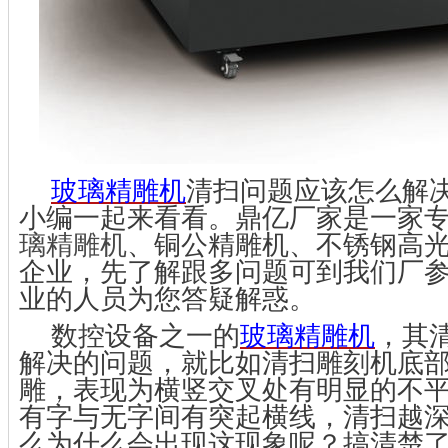
玻璃精雕机
清扫问题应该怎么解
小编一起来看看。
鼎亿
厂家
是一家
璃精雕机
、
铜公精雕机
、
不锈钢
高
企业，
先了解跟多问题可到我们厂
业的人员为您答疑解惑。
数控设备之一的
玻璃精雕机
，其
解决的问题，就比如清扫雕刻机底
雕，表现为横竖交叉处有明显的不
有字与无字间有突起横线，清扫越
么为什么会出现这现象呢？搞清楚