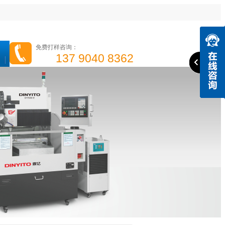
免费打样咨询：
137 9040 8362
高光机
精雕机
高速钻攻机
手机边框高光机
成功