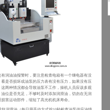
统有润油油报警时，要注意检查电箱有一个继电器有没
，看是否损坏或油泵的压力表有没有压力，如果没有压
。这两种情况都会导致油泵不工作，操机人员应该多观
，油位是否充足，不够时及时添加润滑油，切勿在无润
重损害运动部件，缩短了高光机机床寿命。
62#导轨润滑油（每日用手动方式按10秒检查油泵供应油情