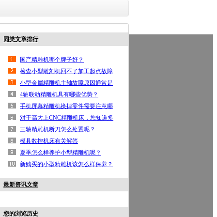
同类文章排行
鼎亿首页
高光机
手机边框高光机
按键高光机
铝
国产精雕机哪个牌子好？
联系鼎亿
检查小型雕刻机回不了加工起点故障
小型金属精雕机主轴故障原因通常是
哪一些？
4轴联动精雕机具有哪些优势？
手机屏幕精雕机换掉零件需要注意哪
一些？
对于高大上CNC精雕机床，您知道多
少呢？
三轴精雕机断刀怎么处置呢？
模具数控机床有关解答
夏季怎么样养护小型精雕机呢？
新购买的小型精雕机该怎么样保养？
最新资讯文章
您的浏览历史