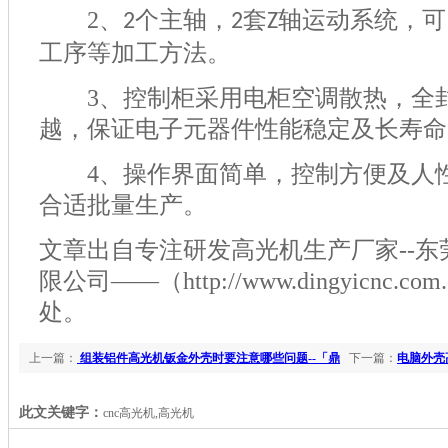
2
、
个主轴，
套
轴运动系统，可
2
2
Z
工序等加工方法。
3
、控制柜采用电柜空调散热，全
越，保证电子元器件性能稳定及长寿命
4
、操作界面简单，控制方便及人
合适批量生产。
文章出自专注研发高光机生产厂家--
限公司——（http://www.dingyicnc.c
处。
上一篇：
组装铝件高光机钣金外壳时要注意哪些问题--「鼎
下一篇：
电脑外壳
拓机械」
此文关键字：
cnc高光机,高光机