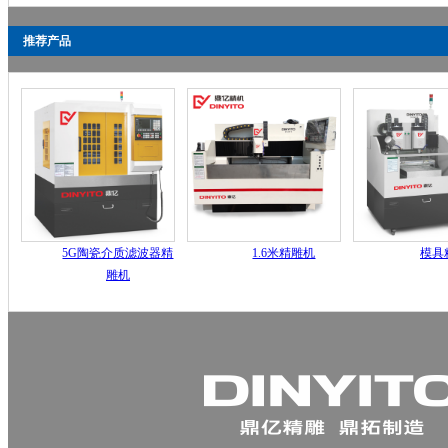
推荐产品
5G陶瓷介质滤波器精
1.6米精雕机
模具
雕机