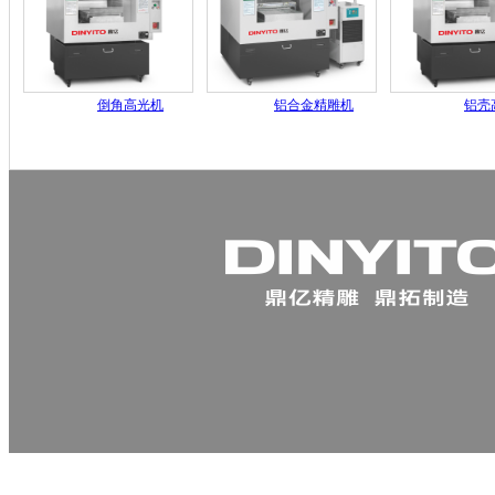
倒角高光机
铝合金精雕机
铝壳