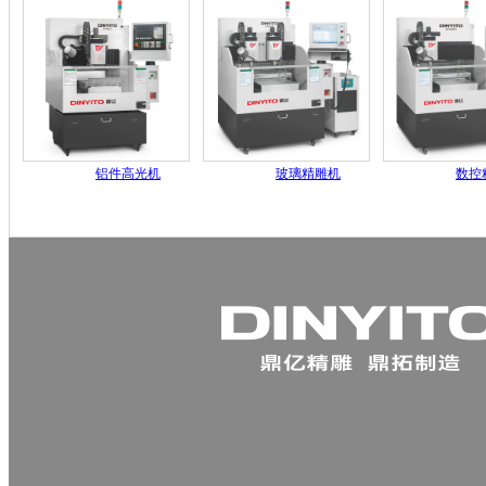
铝件高光机
玻璃精雕机
数控