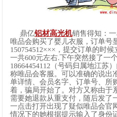
鼎亿
铝材高光机
销售得知：一
唯品会购买了婴儿衣服，订单号
150754512×××，提交订单的
一共600元左右.下午突然接了一
18664454112（号码归属地江
称唯品会客服。可以准确的说出
单详情、会员名字、订单号、所
着，骗局开始了。对方又称由于
需要她退款从重支付，随后发了
一点击打开出现了疑似唯品会官
情况下的她根据提示输入了身份