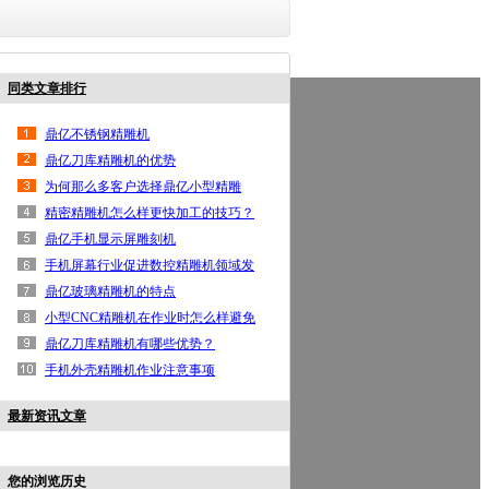
同类文章排行
鼎亿首页
高光机
手机边框高光机
按键高光机
铝
鼎亿不锈钢精雕机
联系鼎亿
鼎亿刀库精雕机的优势
为何那么多客户选择鼎亿小型精雕
机？
精密精雕机怎么样更快加工的技巧？
鼎亿手机显示屏雕刻机
手机屏幕行业促进数控精雕机领域发
展
鼎亿玻璃精雕机的特点
小型CNC精雕机在作业时怎么样避免
出现事故？
鼎亿刀库精雕机有哪些优势？
手机外壳精雕机作业注意事项
最新资讯文章
您的浏览历史