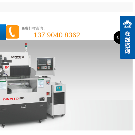
免费打样咨询：
137 9040 8362
高光机
精雕机
高速钻攻机
手机边框高光机
成功