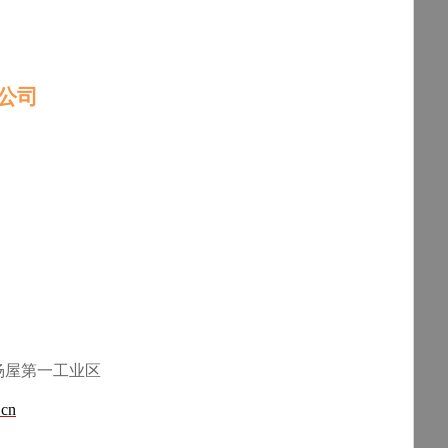
公司
杨屋第一工业区
.cn