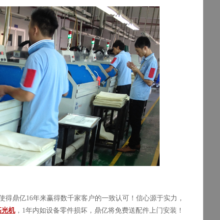
使得鼎亿
16
年来赢得数千家客户的一致认可！信心源于实力，
高光机
，
1
年内如设备零件损坏，鼎亿将免费送配件上门安装！