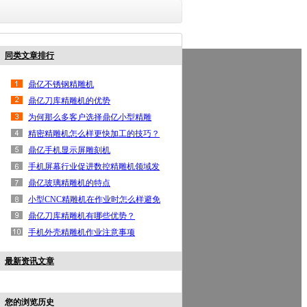
同类文章排行
鼎亿首页
高光机
手机边框高光机
按键高光机
铝
鼎亿不锈钢精雕机
联系鼎亿
鼎亿刀库精雕机的优势
为何那么多客户选择鼎亿小型精雕
机？
精密精雕机怎么样更快加工的技巧？
鼎亿手机显示屏雕刻机
手机屏幕行业促进数控精雕机领域发
展
鼎亿玻璃精雕机的特点
小型CNC精雕机在作业时怎么样避免
出现事故？
鼎亿刀库精雕机有哪些优势？
手机外壳精雕机作业注意事项
最新资讯文章
您的浏览历史