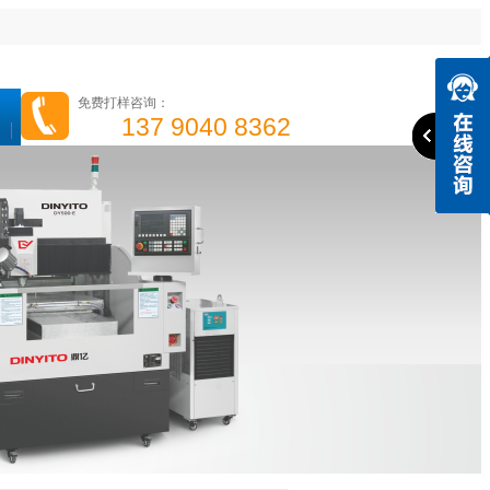
免费打样咨询：
137 9040 8362
高光机
精雕机
高速钻攻机
手机边框高光机
成功