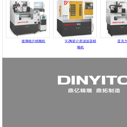
玻璃镜片精雕机
5G陶瓷介质滤波器精
亚克
雕机