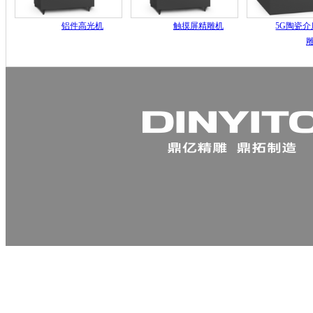
铝件高光机
触摸屏精雕机
5G陶瓷