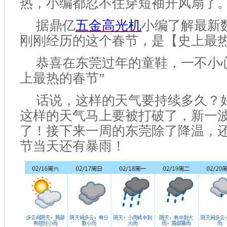
热
，
小编都忍不住穿短袖开
风扇
了
据鼎亿
五金高光机
小编了解
最新
刚刚经历的这个春节
，
是【史上最
恭喜在东莞过年的童鞋
，
一不小
上最热的春节”
话说
，
这样的天气要持续多久？
这样的天气马上要被打破了
，
新一
了！接下来一周的东莞除了降温，
节当天还有暴雨！