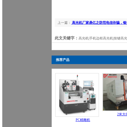
上一篇：
高光机厂家鼎亿之防范电信诈骗，银
此文关键字：
高光机|手机边框高光机|按键高
推荐产品
2米大
PC精雕机