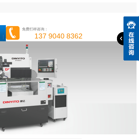
免费打样咨询：
137 9040 8362
高光机
精雕机
高速钻攻机
手机边框高光机
成功