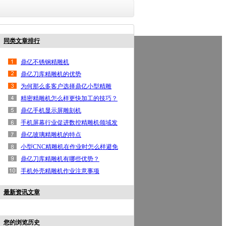
同类文章排行
鼎亿首页
高光机
手机边框高光机
按键高光机
铝
鼎亿不锈钢精雕机
联系鼎亿
鼎亿刀库精雕机的优势
为何那么多客户选择鼎亿小型精雕
机？
精密精雕机怎么样更快加工的技巧？
鼎亿手机显示屏雕刻机
手机屏幕行业促进数控精雕机领域发
展
鼎亿玻璃精雕机的特点
小型CNC精雕机在作业时怎么样避免
出现事故？
鼎亿刀库精雕机有哪些优势？
手机外壳精雕机作业注意事项
最新资讯文章
您的浏览历史