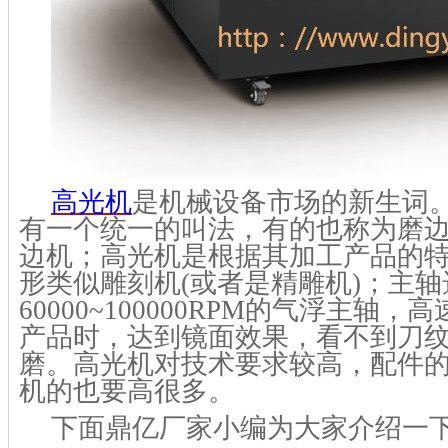
高光机
是机械设备市场的新生词
有一个统一的叫法，有的也称为磨
边机；高光机是根据其加工产品的
形类似雕刻机
(或者是
精雕机
)；主轴
6
0000~100000RPM的气浮主轴
产品时，达到镜面效果，看不到刀
磨。高光机对技术要求较高，配件
机的也要高很多。
下面
鼎亿厂家小编
为大家介绍一