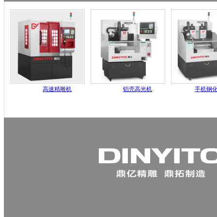
高速精雕机
铝壳高光机
手机钢