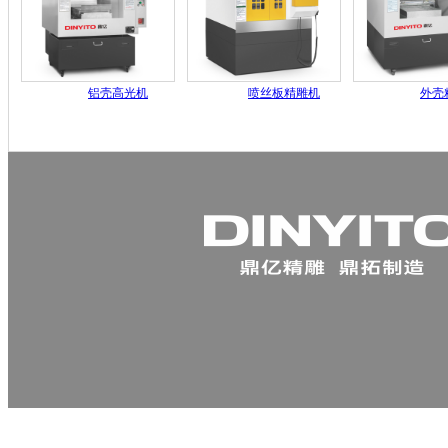
铝壳高光机
喷丝板精雕机
外壳