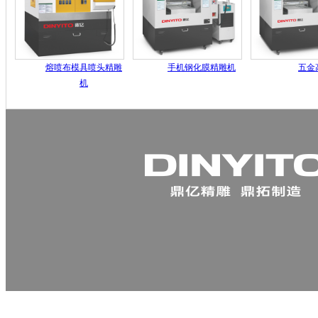
熔喷布模具喷头精雕
手机钢化膜精雕机
五金
机