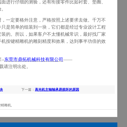
端面进行仔细的测验，还有衔接零件比如衬套、垫圈、
验。
时，一定要格外注意，严格按照上述要求去做。千万不
件只是简单的组装到一块，它们都是经过专业设计工程
安装的。所以，如果客户不太懂机械常识，最好找厂家
手机按键
精雕机的雕刻精度和效果，达到事半功倍的效
家
--
东莞市
鼎拓机械科技有限公司
——
 转载请注明出处
。
决
下一篇：
高光机主轴轴承易损坏的原因
精雕机,