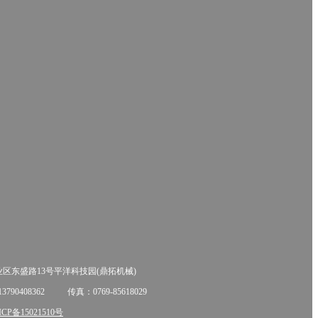
区东盛路13号平洋科技园(鼎拓机械)
90408362
传真：0769-85618029
P备15021510号