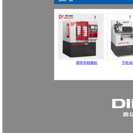
熔喷布精雕机
手机保