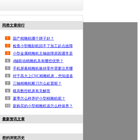
同类文章排行
鼎亿首页
高光机
手机边框高光机
按键高光机
铝
国产精雕机哪个牌子好？
联系鼎亿
检查小型雕刻机回不了加工起点故障
小型金属精雕机主轴故障原因通常是
哪一些？
4轴联动精雕机具有哪些优势？
手机屏幕精雕机换掉零件需要注意哪
一些？
对于高大上CNC精雕机床，您知道多
少呢？
三轴精雕机断刀怎么处置呢？
模具数控机床有关解答
夏季怎么样养护小型精雕机呢？
新购买的小型精雕机该怎么样保养？
最新资讯文章
您的浏览历史