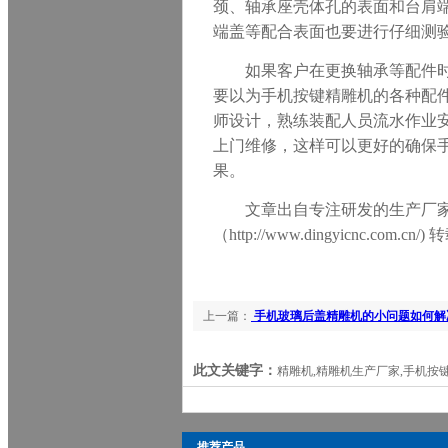
颈、轴承座壳体孔的表面和台肩
端盖等配合表面也要进行仔细测
如果客户在更换轴承等配件
要以为
手机按键
精雕机的各种配
师设计，熟练装配人员流水作业
上门维修，这样可以更好的确保
果。
文章出自
专注研发
的生产厂
（http://www.dingyi
cnc
.com
.cn
/)
上一篇：
手机玻璃后盖精雕机的小问题如何解
此文关键字：
精雕机,精雕机生产厂家,手机按键
推荐产品