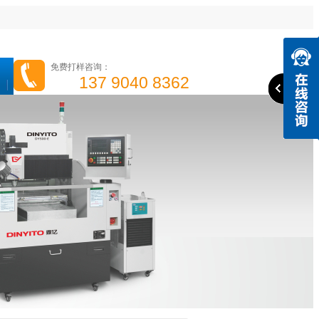
免费打样咨询：
137 9040 8362
高光机
精雕机
高速钻攻机
手机边框高光机
成功