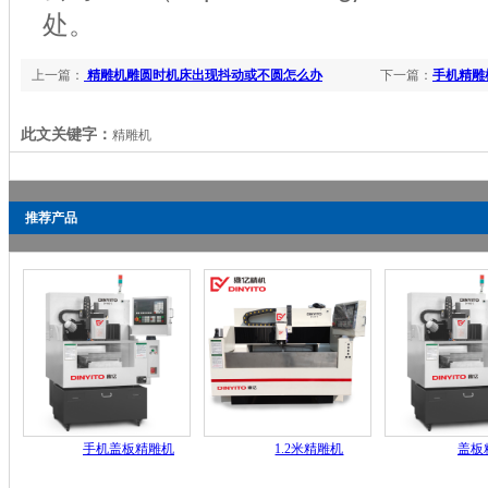
处。
上一篇：
精雕机雕圆时机床出现抖动或不圆怎么办
下一篇：
手机精雕
此文关键字：
精雕机
推荐产品
手机盖板精雕机
1.2米精雕机
盖板