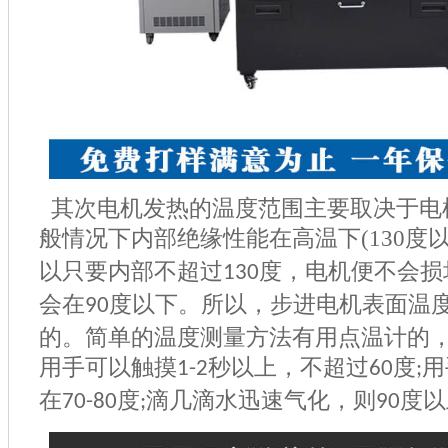
其次电机发热的温度范围主要取决于电
般情况下内部绝缘性能在高温下
(130
度
以只要内部不超过
度，电机便不会损
130
会在
度以下。所以，步进电机表面温
90
的。简单的温度测量方法有用点温计的
用手可以触摸
秒以上，不超过
度
用
1-2
60
;
在
度
滴几滴水迅速气化，则
度以
70-80
;
90