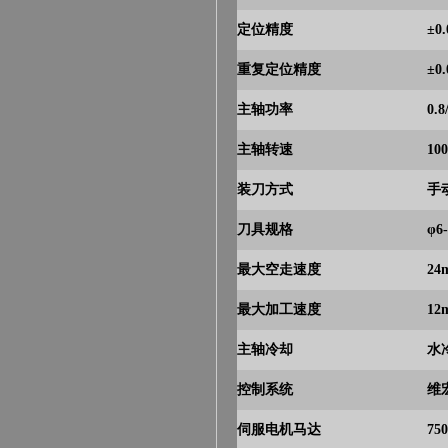
定位精度
±0
重复定位精度
±0
主轴功率
0.
主轴转速
10
装刀方式
手动
刀具规格
φ6
最大空走速度
24
最大加工速度
12
主轴冷却
水冷机
控制系统
维宏
伺服电机马达
75