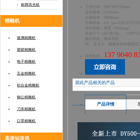
标牌高光机
工作行程：500*500*100mm
定位精度：±0.01mm
主轴转速：60000rpm
精雕机
主轴转速：6/4（pc-COLLETTYP
控制系统：维宏（Weihong）
外形尺寸（长*宽*高）：1500*1550
玻璃精雕机
驱动系统：驱动系统
PC、亚克力、按键等各种面板加
塑胶精雕机
137 9040 8
咨询热线：
电子精雕机
五金精雕机
跟此产品相关的产品
铝合金精雕机
铜公精雕机
产品详情
刀库精雕机
口罩精雕机
高速钻攻机