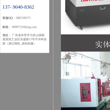
137- 9040-8362
客服QQ：
2885199373
邮箱：
969972320@qq.com
地址：
广东省东莞市大岭山镇杨
屋第四工业区东盛路13号平洋科技
园（鼎亿精机_鼎拓机械）