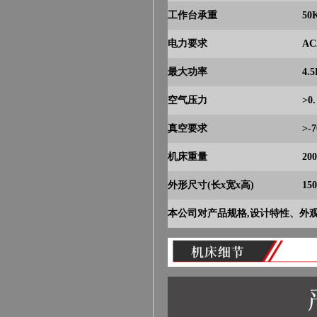
工作台承重
50
电力要求
AC
最大功率
4.
空气压力
>0
真空要求
>-
机床重量
20
外形尺寸(长x宽x高)
15
本公司对产品规格,设计特性、外