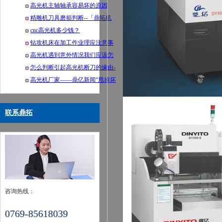
只有更好
高光机主轴轴承容易坏的原因
精雕机刀具磨损判断--「鼎拓机
械」
cnc高光机多少钱？
钻攻机床在加工作业理应注意事
项
高光机遇到意外情况我们应该怎
么来处理呢?
怎么判断引起高光机断刀的缘由-
-「鼎拓机械」
高光机厂家——鼎亿新闻“甩掉坏
习惯，从小抓起”
联系鼎拓
咨询热线：
0769-85618039