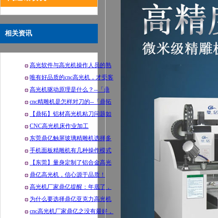
相关资讯
高光软件与高光机操作人员的熟
练程度--「鼎拓机械」
唯有好品质的cnc高光机，才受客
户肯定！
高光机驱动原理是什么？--「鼎
拓机械」
cnc精雕机是怎样对刀的--「鼎拓
机械」
【鼎拓】铝材高光机粘刀问题如
何解决
CNC高光机床作业加工
东莞鼎亿触屏玻璃精雕机选择多
手机面板精雕机有几种操作模式
【东莞】量身定制了铝合金高光
机，找鼎亿，有保障，最省钱
鼎亿高光机，信心源于品质！
高光机厂家鼎亿提醒：年底了，
到ATM机取钱注意点
为什么要选择鼎亿亚克力高光机
呢？
cnc高光机厂家鼎亿之没有最好，