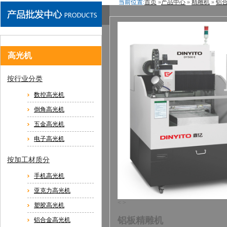
当前位置:
首页
»
产品中心
»
精雕机
»
铝
鼎亿首页
高光机
手
联系鼎亿
高光机
按行业分类
数控高光机
倒角高光机
五金高光机
电子高光机
按加工材质分
手机高光机
亚克力高光机
<
>
塑胶高光机
铝板精雕机
铝合金高光机