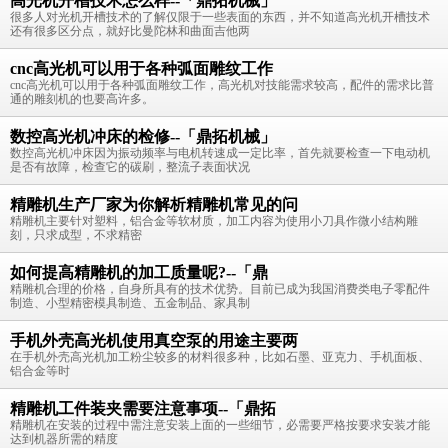
高光机开槽技术怎么样--「鼎拓机械」
很多人对光机开槽技术的了解仅限于一些表面的东西，并不知道高光机开槽技术
还有很多区分点，就好比曼陀林和曲面吉他两
cnc高光机可以用于各种弧面雕纹工作
cnc高光机可以用于各种弧面雕纹工作，高光机对技能需求较高，配件的需求比普
通的雕刻机的也要高许多。
数控高光机冲床的检修--「鼎拓机械」
数控高光机冲床因为振动频率与电机转速成一定比率，首先就要检查一下电动机
是否有故障，检查它的碳刷，整流子表面状况
精雕机生产厂家为你解析精雕机常见的问
精雕机主要针对塑料，铝合金等软材质，加工内容为使用小刀具作微小结构雕
刻，只求成型，不求精密
如何提高精雕机的加工质量呢?--「鼎
精雕机合理的价格，自身所具有的技术优势。目前已成为我国消费类电子零配件
制造、小型精密模具制造、五金制品、家具制
手机外壳高光机使用真空泵的用途主要两
在手机外壳高光机加工粉尘较多的材料很多种，比如石墨、亚克力、手机面板、
铝合金等时
精雕机工件装夹需要注意事项--「鼎拓
精雕机在安装的过程中需注意安装上面的一些细节，必需要严格按要求安装才能
达到机器所需的精度