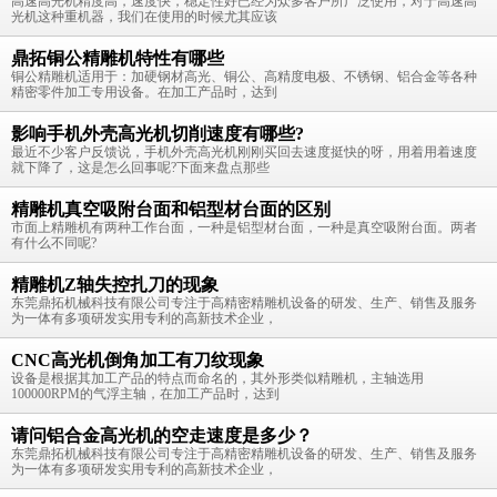
高速高光机精度高，速度快，稳定性好已经为众多客户所广泛使用，对于高速高
光机这种重机器，我们在使用的时候尤其应该
鼎拓铜公精雕机特性有哪些
铜公精雕机适用于：加硬钢材高光、铜公、高精度电极、不锈钢、铝合金等各种
精密零件加工专用设备。在加工产品时，达到
影响手机外壳高光机切削速度有哪些?
最近不少客户反馈说，手机外壳高光机刚刚买回去速度挺快的呀，用着用着速度
就下降了，这是怎么回事呢?下面来盘点那些
精雕机真空吸附台面和铝型材台面的区别
市面上精雕机有两种工作台面，一种是铝型材台面，一种是真空吸附台面。两者
有什么不同呢?
精雕机Z轴失控扎刀的现象
东莞鼎拓机械科技有限公司专注于高精密精雕机设备的研发、生产、销售及服务
为一体有多项研发实用专利的高新技术企业，
CNC高光机倒角加工有刀纹现象
设备是根据其加工产品的特点而命名的，其外形类似精雕机，主轴选用
100000RPM的气浮主轴，在加工产品时，达到
请问铝合金高光机的空走速度是多少？
东莞鼎拓机械科技有限公司专注于高精密精雕机设备的研发、生产、销售及服务
为一体有多项研发实用专利的高新技术企业，