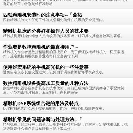
有好的配置，特别是丝杆和导轨
四轴精雕机安装时的注意事项--「鼎拓
四轴精雕机装夹：任何工件装夹必须先确保在机床的安全范围内。
精雕机机床的分类好和操作人员的技术要
精雕机机床对操作维修人员有较高的技术要求，对刀具夹具也有较高的要求。
作业者是数控精雕机的最直接用户 --
精雕机的作业者是数控精雕机的直接用户，为了保证数控精雕机的一切正常运
作，规定数控精雕机的作业者每日应当实行下列
使用维宏系统的手机高光机的一些注意事
避免自定义步长值设置过大，以免由于误操作而损坏手机高光机
数控精雕机设备提高加工质量的几种方法
数控精雕机设备自身所具备的技术优势，目前已成为我国消费类电子零配件制
造、小型精密模具制造、五金制品、家具制造等
精雕机DSP系统组合键的用法及特点-
DSP控制系统广泛用于控制精雕机，作为一种核心组成部件存在。
精雕机常见的问题诊断与处理方法--「
精雕机在运转过程中，总是会出现各种各样的问题，这时候一定要找准原因，找
到详细是什么缺点导致精雕机不能正常工作。