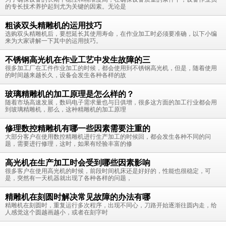
的专长技术养护起到尤为关键的因素。无论是
粗谈双头精雕机的运用技巧
选购双头精雕机后，要想延长其使用寿命，在作业加工时必须要准确，以下小编
来为大家讲解一下其中的运用技巧。
不锈钢高光机在作业工艺中发生故障的三
很多加工厂在工件作业加工的时候，都会使用到不锈钢高光机，但是，随着使用
的时间越来越长久，设备会发生各种各样的故
玻璃精雕机的加工原理是怎么样的？
随着市场高速发展，数码电子需求量也与日俱增，很多这方面的加工行业都会用
到玻璃精雕机，那么，这种精雕机的加工原理
修理数控精雕机有哪一些因素需要注重的
大部分客户在使用数控精雕机进行生产加工的时候回，都会发生各种不同的问
题，需要进行修理，这时，如果有经验丰富的修
高光机在生产加工时会受到哪些因素影响
很多客户在使用高光机的时候，前段时间机床还是好好的，性能也很稳定，可
是，突然有一天机器就出现了各种各样的问题，
精雕机在刻圆时解决常见故障的办法有哪
精雕机在刻圆时，重复运行多次程序，出现不同心，刀路开始逐渐往圆内走，给
人感觉这个圆越画越小，或者在刻字时