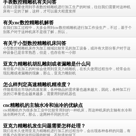
手表数控精雕机有关问答
在我们需要使用到手表数控精雕机进行加工生产的时候，往往我们需要对这种机
床有一定的了解，这样，才可以最大程度发挥
有关cnc数控精雕机解答
在我们加工过程中，大多会用到cnc数控精雕机进行加工作业生产，不过，基于个
别客户对于这种机床不是很了解，所以，
有关于小型数控精雕机床问答
小型数控精雕机床作为加工领域比较常见的加工设备，或许有大部分客户对于这
种设备已是非常熟悉，但是，也存在有一小部
亚克力精雕机胡乱雕刻或者漏雕是什么问
有些客户在加工的时候会使用到亚克力精雕机，在长久使用过程当中，经常会出
现乱雕或者漏雕的现象，那么，亚克力雕刻机
怎么样判定高速精雕机精准度？
伴随着现在市场的高速发展，各种物品的需求量也越来越大，因此，各种加工行
业的订单量也会越来越多，需要用到的机器也
cnc精雕机的主轴水冷和油冷的优缺点
cnc精雕机作为很多加工业中比较常用到的一种机床，而这种机床的主轴有水冷和
油冷两种方式，那么，这两种不同的方式
亚克力精雕机发生问题需要怎样处理？
我们在长久使用亚克力精雕机进行加工的过程当中，会出现各种各样的问题，有
些客户在面对这些问题的时候，不知道如何下