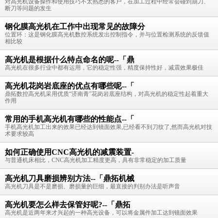
对高光机设备操作和使用技巧不太熟悉的客户，在加工过程中经常会碰到崩刀、
断刀等问题的发生
钢化膜高光机在工作中出现常见的故障分
位置环：这是钢化膜高光机数控系统发出控制指令，并与位置检测系统的反馈值
相比较
高光机是根据什么特点命名的呢--「鼎
高光机在很多行业中都有运用，它的稳定性强，精度保持性好，减震效果极佳
高光机花岗岩底座的优点有哪些呢--「
鼎拓数控高光机采用优质“济南青”花岗岩底座结构，对高光机的稳定性起着重大
作用
常用的手机高光机有哪些的性能点--「
手机高光机加工出来的效果已经达到镜面效果,已经看不到刀纹了,然而高光机对技
术要求较高
如何正确使用CNC高光机的减震装置-
与普通机床相比，CNC高光机加工精度更高，具有非常稳定的加工质量
高光机刀具磨损辨别方法--「鼎拓机械
高光机刀具是不是磨损、磨损量的巨细，最直接的判别办法是听声音
高光机要怎么样去保管好呢?--「鼎拓
高光机是近两年来才兴起的一种高光设备，可以将金属件加工达到镜面效果