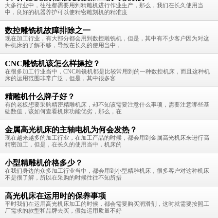
大多行业中，往往都需要用到精雕机进行作业生产，那么，我们在长久使用当
中，良好的机器养护可以使精密雕刻机的精准度
数控雕铣机故障排除之一
现在加工行业，有大部分都会用到数控雕铣机，但是，其中有不少客户因为对这
种机床的了解不够，导致在长久的使用当中，
CNC雕铣机该怎么样操控？
在很多加工行业当中，CNC雕铣机都是比较常用到的一种数控机床，而且这种机
床的运用范围非常广泛，但是，其中很多客
精雕机什么牌子好？
有的老板想要采购精密精雕机床，却不知该需要注意什么事项，需要注意哪些基
础数值，该如何查看机床功能优劣，那么，在
金属高光机床的主轴电机为何会发热？
现在越来越多的加工行业，在加工产品的时候，都会用到金属高光机床来进行高
精密加工，但是，在长久的使用当中，机床的
小型精雕机价格多少？
在我们身边的众多加工行业当中，都会用到小型精雕机床，很多客户对这种机床
不是很了解，所以在采购的时候往往不知所措
高光机床在运用时的保养事项
平时我们在运用高光机床加工的时候，都会需要购买润滑剂，这时就需要按照工
厂需求的款型和品牌去买，假如运用质量不好