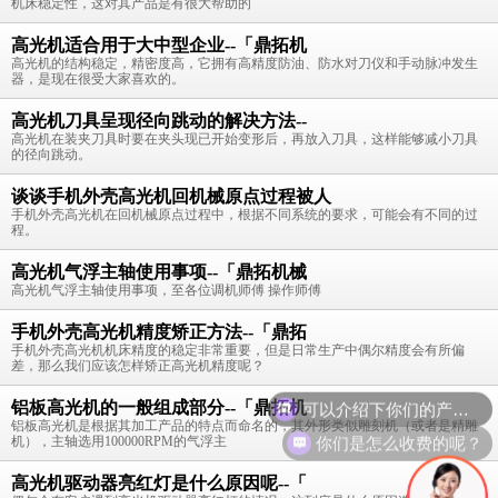
机床稳定性，这对其产品是有很大帮助的
高光机适合用于大中型企业--「鼎拓机
高光机的结构稳定，精密度高，它拥有高精度防油、防水对刀仪和手动脉冲发生
器，是现在很受大家喜欢的。
高光机刀具呈现径向跳动的解决方法--
高光机在装夹刀具时要在夹头现已开始变形后，再放入刀具，这样能够减小刀具
的径向跳动。
谈谈手机外壳高光机回机械原点过程被人
手机外壳高光机在回机械原点过程中，根据不同系统的要求，可能会有不同的过
程。
高光机气浮主轴使用事项--「鼎拓机械
高光机气浮主轴使用事项，至各位调机师傅 操作师傅
手机外壳高光机精度矫正方法--「鼎拓
手机外壳高光机机床精度的稳定非常重要，但是日常生产中偶尔精度会有所偏
差，那么我们应该怎样矫正高光机精度呢？
铝板高光机的一般组成部分--「鼎拓机
铝板高光机是根据其加工产品的特点而命名的，其外形类似雕刻机（或者是精雕
你们是怎么收费的呢？
机），主轴选用100000RPM的气浮主
高光机驱动器亮红灯是什么原因呢--「