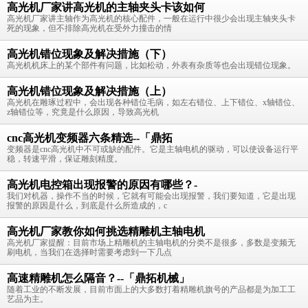
高光机厂家讲高光机的主轴夹头卡该如何
高光机厂家讲主轴作为高光机的核心配件，一般在运行中很少会出现主轴夹头卡
死的现象，但不排除高光机在受外力撞击的情
高光机错位现象及解决措施（下）
高光机机床上的某个部件有问题，比如松动，外表有杂质等也会出现错位现象。
高光机错位现象及解决措施（上）
高光机在雕琢过程中，会出现各种错位毛病，如左右错位、上下错位、x轴错位、
z轴错位等，究竟是什么原因，导致高光机
cnc高光机变频器六条精选--「鼎拓
变频器是cnc高光机中不可或缺的配件。它是主轴电机的驱动，可以使设备运行平
稳，转速平滑，保证雕刻精度。
高光机电控箱出现报警的原因有哪些？-
我们对机器，操作不当的时候，它就有可能会出现报警，我们要知道，它是出现
报警的原因是什么，到底是什么所造成的，c
高光机厂家教你如何挑选精雕机主轴电机
高光机厂家提醒：目前市场上精雕机的主轴电机的分类不是很多，多数是变频无
刷电机，当我们在选择时需要考虑到一下几点
高速精雕机怎么隔音？--「鼎拓机械」
随着工业的不断发展，目前市面上的大多数打着精雕机旗号的产品都是为加工工
艺品为主。