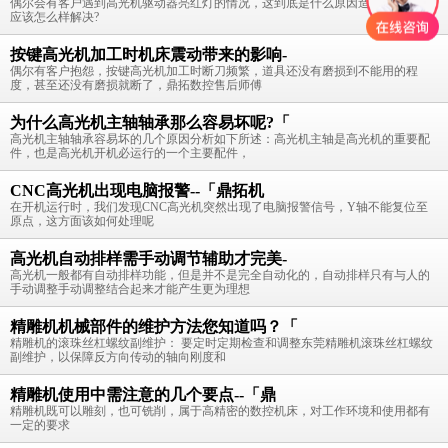
偶尔会有客户遇到高光机驱动器亮红灯的情况，这到底是什么原因造成的呢，又
应该怎么样解决?
按键高光机加工时机床震动带来的影响-
偶尔有客户抱怨，按键高光机加工时断刀频繁，道具还没有磨损到不能用的程
度，甚至还没有磨损就断了，鼎拓数控售后师傅
为什么高光机主轴轴承那么容易坏呢?「
高光机主轴轴承容易坏的几个原因分析如下所述：高光机主轴是高光机的重要配
件，也是高光机开机必运行的一个主要配件，
CNC高光机出现电脑报警--「鼎拓机
在开机运行时，我们发现CNC高光机突然出现了电脑报警信号，Y轴不能复位至
原点，这方面该如何处理呢
高光机自动排样需手动调节辅助才完美-
高光机一般都有自动排样功能，但是并不是完全自动化的，自动排样只有与人的
手动调整手动调整结合起来才能产生更为理想
精雕机机械部件的维护方法您知道吗？「
精雕机的滚珠丝杠螺纹副维护： 要定时定期检查和调整东莞精雕机滚珠丝杠螺纹
副维护，以保障反方向传动的轴向刚度和
精雕机使用中需注意的几个要点--「鼎
精雕机既可以雕刻，也可铣削，属于高精密的数控机床，对工作环境和使用都有
一定的要求