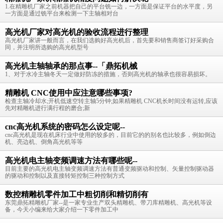
1.在精雕机厂家之前机器把自己的平台铣一边，一方面是保证平台的水平度，另
一方面是通过铣平台来检测一下主轴相对台
高光机厂家对高光机的验收流程进行整理
高光机厂家讲一般而言，在我们选购好高光机后，首先要和销售商签订好采购合
同，并注明所选购的高光机型号
高光机主轴轴承的那点事--「鼎拓机械
1、对于水冷主轴冬天一定做好防冻的措施，否则高光机的轴承也很容易损坏。
精雕机 CNC使用中应注意哪些事项?
检查主轴冷却水;开机低速空转主轴5分钟;如果精雕机 CNC机长时间没有运转,应该
先对精雕机进行满行程的磨合;新
cnc高光机系统的密码怎么设定呢--
cnc高光机是现在机床行业中使用的较多的，目前它的的别名也比较多，例如倒边
机、亮边机、倒角高光机等等
高光机电主轴变频调速方法有哪些呢--
目前主要的高光机电主轴变频调速方法有普通变频驱动和控制、矢量控制驱动器
的驱动和控制以及直接转矩控制三种控制方式
数控精雕机零件加工中粗切削和精切削有
东莞鼎拓精雕机厂家--是一家专业生产双头精雕机、带刀库精雕机、高光机等设
备，今天小编来给大家介绍一下零件加工中