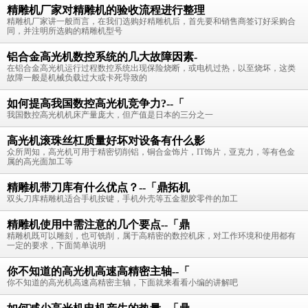
精雕机厂家对精雕机的验收流程进行整理
精雕机厂家讲一般而言，在我们选购好精雕机后，首先要和销售商签订好采购合
同，并注明所选购的精雕机型号
铝合金高光机数控系统的几大故障因素-
在铝合金高光机运行过程数控系统出现保险烧断，或电机过热，以至烧坏，这类
故障一般是机械负载过大或卡死导致的
如何提高我国数控高光机竞争力?--「
我国数控高光机机床产量庞大，但产值是日本的三分之一
高光机滚珠丝杠质量好坏对设备有什么影
众所周知，高光机可用于精密切削铝，铜合金饰片，IT饰片，亚克力，等有色金
属的高光面加工等
精雕机带刀库有什么优点？--「鼎拓机
双头刀库精雕机适合手机按键，手机外壳等五金塑胶零件的加工
精雕机使用中需注意的几个要点--「鼎
精雕机既可以雕刻，也可铣削，属于高精密的数控机床，对工作环境和使用都有
一定的要求，下面简单说明
你不知道的高光机高速高精密主轴--「
你不知道的高光机高速高精密主轴，下面就来看看小编的讲解吧