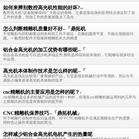
如何来辨别数控高光机性能的好坏?--
数控高光机?设备能够得到广大群众的青睐，主要是靠自身的应用特点保证到了加
工件的质量，而加工件的质量就取决了高光
怎么判断精雕机质量好不好--「鼎拓机
不管雕刻与切割都要达到长时间工作不错位，且雕刻圆滑平直，不能出现锯齿问
题。一般用好配件才能保持精雕机长久的精度
铝合金高光机的加工优势有哪些呢--「
铝合金高光机是可以进步机床稳定性;整机选用花岗岩床身的，它能够在很多职业
中运用。
高光机本体制作技术是怎么样的呢--「
高光机是现在比较受厂家青睐的产品，它也是现在机械行业中常用的，所以今天
鼎拓小编来讲讲高光机本体制作技术
cnc精雕机的主要应用是怎样的呢？-
cnc精雕机是众多的机械产品的其中的一种的，在现在cnc精雕机被运用到的几率与
之前相比的话也是有着较好的提升的
CNC精雕机保养技巧--「鼎拓机械」
对于精雕行业制作也在日益成熟，对于CNC精雕机不仅满足规模化生产的需要，
同时也让操作界面更加的简洁。
怎样减少铝合金高光机电机产生的热量呢