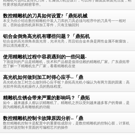
精雕机可选8位直排式刀库，它属强力机型设计，可以用于曲面及表面光洁度，刚
性要求较高的精密零件。
数控精雕机的刀具如何设置?「鼎拓机械
本文为你介绍在数控精雕机中装入刀库的刀具必须与程序中的刀具号一一相对
应，否则会损伤机床和加工零件，只有主轴回到
铝合金倒角高光机有哪些问题？「鼎拓机
铝合金的高光倒角表面光滑，光泽光亮，而且铝合金本身是两性金属不耐腐蚀，
所以清洗难度大。
使用精雕机过程中容易遇到的一些问题-
下面提到的产品是精雕机，技术和产品都是值得信赖的精雕机厂家。广东鼎拓带
您了解一下精雕机生产厂家，看看精雕机在使
高光机如何做到加工时得心应手--「鼎
高光机在加工时怎么做到得心应手呢？鼎拓高光机小编认为有两方面的因素：高
光软件和高光机操作人员的熟练程度。
精雕机生锈会带来严重的影响吗？「鼎拓
如今，越来越多人都认识精雕机了。精雕机之所以受到越来越多客户的青睐，是
因为精雕机具有雕铣机的功能
数控精雕机控制卡故障原因分析--「鼎
数控精雕机控制卡是配置中的重要组成部分，是数控精雕机的控制心脏，计算机
通过对该控制卡里面的可编程芯片的操作