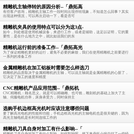
精雕机主轴停转的原因分析--「鼎拓高
有些客户咨询，精雕机主轴工作一段时间出现停转现象，不知道怎么回事？其实
出现这种情况，可以再次启动一下，看是否可
精雕机夹具的使用特点可以分为这3点-
如今，到处都是使用机械设备，来进行工作，或者是辅助，这足以证明，它的重
要性，是在什么地方之中，就比如说我们的东
精雕机运行前的准备工作--「鼎拓高光
为了保证精雕机更好的运行，避免不必要的麻烦，我们在使用精雕机之前要进行
一系列的准备工作
金属精雕机在加工铝板时需要怎么样选刀
精雕机的品质取决于金属精雕机的主轴，可以说主轴就是金属精雕机的心脏了，
它决定了加工的速度和精度
CNC精雕机产品应用范围--「鼎拓机
CNC精雕机：顾名思义。就是可以精确雕、也可铣，雕刻机的基础上加大了主
轴、伺服电机功率，床身承受力，同时保持主
选购手机边框高光机时应该注意哪些问题
要了解高光电机的性能和功能，手机边框高光机的主轴电机也是很关键的，因为
高光主轴电机是长时间连续工作的
精雕机刀具自身对加工有什么影响--「
精雕机刀具自身对加工有什么影响，如何影响呢，接下来鼎拓小编总结了一些经