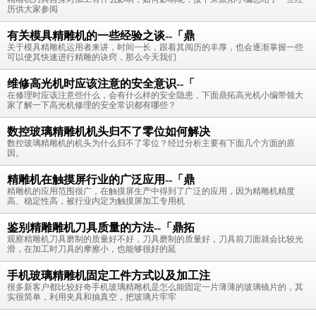
历供大家参阅
有关模具精雕机的一些经验之谈--「鼎
关于模具精雕机运用者来讲，时间一长，跟着其阅历的丰厚，也会逐渐掌握一些
可以使其快速进行精雕的诀窍，那么今天我们
维修高光机时应该注意的安全意识--「
在修理时应该注意些什么，会有什么样的安全隐患，下面鼎拓高光机小编带领大
家了解一下高光机修理的安全常识都有哪些？
数控玻璃精雕机机头归不了零位如何解决
数控玻璃精雕机的机头为什么归不了零位？经过分析主要有下面几个方面的原
因。
精雕机在触摸屏行业的广泛应用--「鼎
精雕机的应用范围很广，在触摸屏生产中得到了广泛的应用，因为精雕机精度
高、稳定性高，被行业内定为触摸屏加工专用机
鉴别精雕雕机刀具质量的方法--「鼎拓
观察精雕机刀具磨制的质量好不好，刀具磨制的质量好，刀具前刀面就会比较光
滑，在加工时刀具的摩擦小，也能够很好的延
手机玻璃精雕机固定工件方式以及加工注
很多新客户都比较好奇手机玻璃精雕机是怎么能固定一片薄薄的玻璃镜片的，其
实很简单，利用夹具和抽真空，把玻璃片牢牢