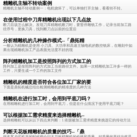
精雕机主轴不转动案例
精雕机主轴不转动案例一：电机烧坏了，可以单独打开主轴，看看转不转。
在使用过程中刀库精雕机出现以下几点故
断刀后该怎么解决。发现刀库精雕机断刀时，要暂停雕铣工作，记录当前加工路
径序号，更换刀具，找到断刀点以前的位置后
分析精雕机的几种操作模式--「鼎拓精
一般认为精雕机是使用 小刀具、大功率和高速主轴电机的数控铣床，在雕刻中如
果出现精雕机加工产品表面光洁度不好的现
阵列精雕机加工是按照阵列的方式加工的
阵列加工是按照阵列的方式加工当前路径文件。如果一次精雕机加工许多一样的
工件，只要生成一个工件的加工文件
精雕机的精度是否符合各位加工厂家的要
下面是鼎拓机械总结出检测精雕机的精准度的几种方法
精雕机在进行加工时，会用到平底刀吗？
在用精雕机进行加工时，会用到平底刀，但是在什么情况下使用平底刀呢？
可以根据加工需求精度来选择精雕机--
选择精雕机可以从以下四点来判断：1.依据被加工需求精度来挑选它的传动方法
判断天花板精雕机的质量的技巧--「鼎
很多客户买机器的时候都会问天花板精雕机的价格和质量，好质量的基础当然是