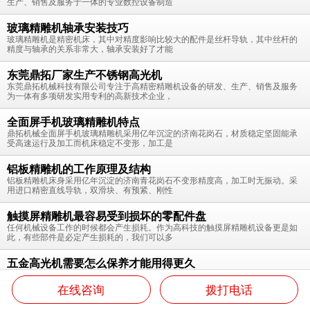
生产、销售及服务于一体的专业数控设备制造
玻璃精雕机轴承安装技巧
玻璃精雕机是精密机床，其中对精度影响比较大的配件是丝杆导轨，其中丝杆的
精度与轴承的关系非常大，轴承安装好了才能
东莞鼎拓厂家生产不锈钢高光机
东莞鼎拓机械科技有限公司专注于高精密精雕机设备的研发、生产、销售及服务
为一体有多项研发实用专利的高新技术企业，
全面屏手机玻璃精雕机特点
鼎拓机械全面屏手机玻璃精雕机采用亿年沉淀的济南花岗石，材质稳定坚固能承
受高速运行及加工而机床稳定不变形，加工是
铝板精雕机的工作原理及结构
铝板精雕机床身采用亿年沉淀的济南青花岗石不变形精度高，加工时无振动。采
用进口精密直线导轨，双滑块、有预紧、刚性
触摸屏精雕机最容易受到损坏的零配件盘
任何机械设备工作的时候都会产生损耗。作为高科技的触摸屏精雕机设备更是如
此，有些部件是必定产生损耗的，我们可以多
五金高光机需要怎么保养才能用得更久
高光机是根据其加工产品的特点而命名的，其外形类似雕刻机（或者是精雕
机），主轴选用100000RPM的气浮主轴，
在线咨询
拨打电话
返回首页
高光机
产品中心
关于鼎亿