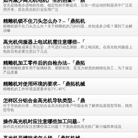
如何减少高光机电机产生的热量--「鼎
首先是随着步进电机性能、稳定性的不断提高，它在一些运动控制器具中广泛应
用开来。其在高光机行业应用广泛
精雕机锁不住刀头怎么办？--「鼎拓机
精雕机锁不住刀头怎么办？关于精雕机的刀的问题，你知道多少呢？遇到了会解
决嘛
高光机伺服器上电试机需注意哪些--「
在静态测验成果正常以后，才可进行动态测验，即上电试机。在高光机伺服器上
电前后有必要注意以下几点
精雕机加工零件后的自检办法--「鼎拓
数控精雕机通常用于玻璃材质、塑胶材质、亚克力材质的精细化加工，为了保证
产品质量
精雕机对使用环境的要求--「鼎拓机械
精雕机的工作环境温度要求在5°C-40°C
怎样区分铝合金高光机导轨类型--「鼎
对于导轨的分类，用过铝合金高光机的客户可能会有了解类似直线型导轨，线性
型导轨
操作高光机时应注意哪些加工问题--「
操作高光机时应注意哪些加工问题？下面由鼎拓高光机厂家小编简单说说