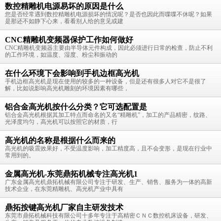
数控精雕机电源易坏的原因是什么
您是否经常遇到数控精雕机电源损坏的情况呢？是否也因此而喋喋不休呢？如果
是那还不如静下心来，看看别人给的意见或建
CNC精雕机变频器保护工作如何做好
CNC精雕机变频器主要由半导体元件构成，因此必须进行日常的检查，防止不利
的工作环境，如温度、湿度、粉尘和振动的
在什么环境下会影响到手机边框高光机
手机边框高光机是现在使用的较多的一种设备，但是还有很多人对它不是很了
解，比如说影响高光机雕刻的环境因素有哪些，
铝合金高光机按什么分类？它可选配置是
铝合金高光机根据其加工特点而命名的又名“精雕机”，加工的产品精密，纹路、
光泽度均匀，高光机可以按照它的材质，行
高光机的名称是根据什么而来的
高光机的吸震效果好，不受温度影响，加工精度高，且不会变形，是现在行业中
常用到的。
金属高光机-东莞鼎拓机械专注高光机1
广东金属高光机鼎拓机械有限公司专注于研发、生产、销售、服务为一体的高新
技术企业，在东莞精雕机、高光机产业中具有
鼎拓按键高光机厂家自主研发技术
东莞市鼎拓机械科技有限公司十多年专注于高精密ＣＮＣ数控机床设备，研发、