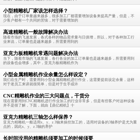
小型精雕机厂家该怎样选择？
现在，由于订单量越来越多，很多加工厂都需要增加设备来提高产量，但是，不
少客户都有一个共同的苦恼，对于需要增加的
高速精雕机一般故障解决办法
随着市场的飞速发展，各式各样的物品需求量与日俱增，所以，对于各种加工行
业来说，订单量也是越来越多，所需要用到的
亚克力板精雕机常遇问题解决办法
当下，随着市场的飞速发展，各行各业的加工订单量也是越来越多，所需要用到
的设备也会增多，其中，亚克力板精雕机作为
小型金属精雕机作业余量怎么样设定？
我们在生产时，需要用到小型金属精雕机进行作业，这需要提前设定余量，这样
对于老员工来讲就很简单，但是对于生手或许
CNC精雕机作业的三大问题点，干货分
现在需要用到CNC精雕机进行作业加工的行业非常多，但是有些客户对这种设备
并不是很了解，下面，就由【鼎亿精机】十
亚克力精雕机三轴怎么样保养？
亚克力精雕机一般适用x、y、z 3轴来操控加工的，适用对设备的3轴养护是尤为重
点的，因此x、y、z 3轴的养护
长时间没用的精雕机须要加工的时候须要