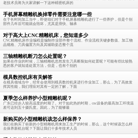
老技术员将为大家讲解一下这种精密机床的
手机屏幕精雕机换掉零件需要注意哪一些
在于长时间加工当中，即使咱们对于手机屏幕精雕机进行了一些养护，但是个别
部件几年后可能就会毁坏，尤其是滑快、轴承
对于高大上CNC精雕机床，您知道多少
CNC精雕机床作业编程是编制作业部件整个流程、作业流程关键参数值、加工物
品规格、刀具偏置方向及其辅助姿态整个流
三轴精雕机断刀怎么处置呢？
如果在作业的时候，三轴精雕机忽然发生刀具断裂如何处置呢？可能有些比较熟
悉的客户就知道处置方法，但是，也有个别的
模具数控机床有关解答
在模具领域当中，经常会使用到模具数控机床进行作业加工，那么，为了高效发
挥其性能，我们理应对其有一定的了解，下面
夏季怎么样养护小型精雕机呢？
广东已经步入较高温度的时期了。对于如此热的时期，cnc设备的最高加工环境温
差可达到五十摄氏度。因此，为了能够最
新购买的小型精雕机该怎么样保养？
我们在购买了崭新的小型精雕机用来加工生产的时候，那么，这个时候该怎么样
去保养新机台呢？下面让我们十多年技术人员