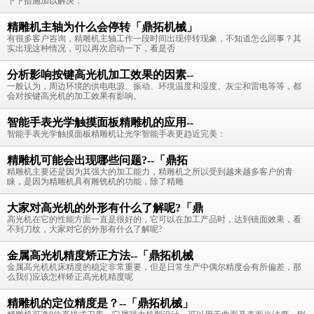
下下措施加以解决：
精雕机主轴为什么会停转「鼎拓机械」
有很多客户咨询，精雕机主轴工作一段时间出现停转现象，不知道怎么回事？其
实出现这种情况，可以再次启动一下，看是否
分析影响按键高光机加工效果的因素--
一般认为，周边环境的供电电源、振动、环境温度和湿度、灰尘和雷电等等，都
会对按键高光机的加工效果有影响。
智能手表光学触摸面板精雕机的应用--
智能手表光学触摸面板精雕机让光学智能手表更趋近完美：
精雕机可能会出现哪些问题?--「鼎拓
精雕机主要还是因为其强大的加工能力，精雕机之所以受到越来越多客户的青
睐，是因为精雕机具有雕铣机的功能，除了精雕
大家对高光机的外形有什么了解呢?「鼎
高光机在它的性能方面一直是很好的，它可以在加工产品时，达到镜面效果，看
不到刀纹，大家对它的外形有什么了解呢?
金属高光机精度矫正方法--「鼎拓机械
金属高光机机床精度的稳定非常重要，但是日常生产中偶尔精度会有所偏差，那
么我们应该怎样矫正高光机精度呢
精雕机的定位精度是？--「鼎拓机械」