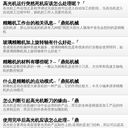
高光机运行突然死机应该怎么处理呢？「
高光机工件在找正及程序调试完成后就可以进入自动加工的阶段。当高光机进入
自动加工过程中时，操机的工作人员要对高光
精雕机工作台的相关讯息--「鼎拓机械
说到机床，那么你知道的机床有几种呢?我想大部分人脑海中首先会想到的是精雕
机
玻璃精雕机加上旋转轴有什么好处--「
造成现在的机械种类越来越多，玻璃精雕机也是有很多的行业都会使用得到，如
果玻璃精雕机加上旋转轴有什么好处？
精雕机的材料有哪些呢？--「鼎拓机械
精雕机是数控机床的一种，一般认为精雕机是使用小刀具、大功率和高速主轴电
机的数控铣床
什么是精雕机的点动模式--「鼎拓机械
精雕机是现在很受大家喜欢的一种产品，它的作用比较大，今天小编来讲讲精雕
机的点动模式
怎么判断引起高光机断刀的缘由--「鼎
高光机是我们在机械行业中会运用到的产品，而它的名称是根据其加工产品的特
点来制定的，而且它的外表有些类似雕刻机
使用完毕后高光机应该怎么处理--「鼎
高光机主要用在表面需要光亮的产品制作上的,采用的是龙门结构，所以可以提高