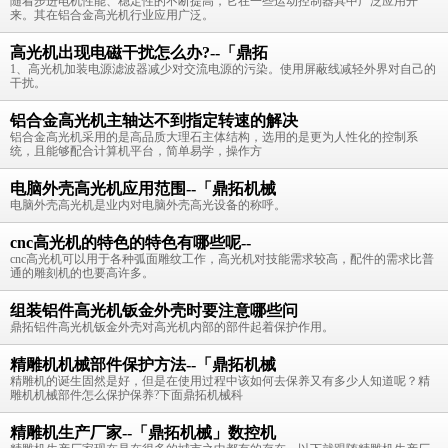
随着步进电机性能、稳定性的不断提高，它在一些运动控制器具中广泛应用开
来。其在铝合金高光机行业应用广泛。
高光机出现电磁干扰怎么办?--「鼎拓
1、高光机加装电源滤波器减少对交流电源的污染。使用屏蔽线减轻外界对自己的
干扰。
铝合金高光机主轴达不到指定转速的解决
铝合金高光机采用的是高品质大理石主体结构，选用的是更为人性化的控制系
统，且能够配合计算机平台，简单易学，操作方
电脑外壳高光机应用范围--「鼎拓机械
电脑外壳高光机是业内对电脑外壳高光设备的称呼。
cnc高光机的特色的特色有哪些呢--
cnc高光机可以用于各种弧面雕纹工作，高光机对技能需求较高，配件的需求比普
通的雕刻机的也要高许多。
组装铝件高光机钣金外壳时要注意哪些问
鼎拓铝件高光机钣金外壳对高光机内部的部件起着保护作用。
精雕机机械部件保护方法--「鼎拓机械
精雕机的诞生固然是好，但是在使用过程中该如何去保养又有多少人知道呢？精
雕机机械部件怎么保护保养?下面鼎拓机械科
精雕机生产厂家--「鼎拓机械」数控机