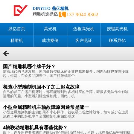
DINYITO 鼎亿精机
137 9040 8362
精雕机选鼎亿
鼎亿首页
高光机
边框高光机
按键高光机
精雕机
成功案例
客户见证
联系鼎亿
国产精雕机哪个牌子好？
随着现代的飞速发展，国内做数控机床的企业也越来越多，国内品牌也在慢慢崛
起，但是，在众多品牌当中，国产精雕机哪个
检查小型雕刻机回不了加工起点故障
自己的员工在运用机床时，都可能碰到许多相对应的故障，即很多无法作业影响
运用的问题。小型雕刻机也像如此，因此，机
小型金属精雕机主轴故障原因通常是哪一
小型金属雕刻机的主轴如果不小心操作，就极易出现故障毁坏，如何减少在运用
流程当中的毁坏概率？金属雕刻机主轴出现这
4轴联动精雕机具有哪些优势？
眼下，许多用户要求我们讲解我们的4轴联动精雕机，所以，现在鼎亿精密雕刻机