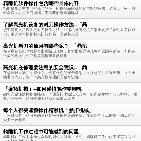
精雕机软件操作包含哪些具体内容--「
精雕机都会有专门的操作软件，刚接触精雕机的客户对软件都不了解，厂家一般
都会派技术员上门培训，下面我们看看精雕机
了解高光机设备的对刀操作方法--「鼎
想了解高光机设备的对刀操作方法，鼎拓机械高光机厂家比较擅长自动对刀仪对
刀，不过这个操作起来比较容易，全说起来又
高光机断刀的原因有哪些呢？--「鼎拓
在使用高光机时总是会出现断刀现象，其实出现这种现象的原因有很多，它也在
很多的机床行业中都具有很重要的作用
高光机在修理要注意的安全意识--「鼎
在修理时应该注意些什么，会有什么的安全隐患，不注意的后果很严重，下面小
编带领大家了解一下高光机修理的安全常识都
「鼎拓机械」--如何谨慎操作精雕机
如何安全谨慎操作精雕机，下面鼎拓小编汇总几点，供大家参考：1、操作时一定
要注意安全：精雕机属于精密机械加工设备
每个人都要谨慎操作精雕机「鼎拓机械」
大家都清楚，精雕机的操作是一件很严肃的事情。在原始的手工雕刻下的工艺品
大多比较粗糙
精雕机工作过程中可能越到的问题
精雕机在工作中难免也会遇到困难的时候。首先，精雕机工作中的干扰可采取以