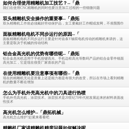
如何合理使用精雕机加工技艺？--「鼎
我们在使用CNC精雕机的同时也要注意加工过程的一些细微问题
双头精雕机安全操作的重要事--「鼎拓
双头精雕机工作前必须戴好劳动保护品，女工要戴好工作帽或发网，不准围围巾
面板精雕机电机不同步运行的原因--「
面板精雕机电机不同步运行主要是针对齿条Y轴双电机传动的精雕机来讲的，这
主要是取决于机械的传动结构
铝合金高光机的优势有哪些呢--「鼎拓
铝合金高光机适用于手机按键高光、手机边框高光等数码产品的铝合金零件镜面
高光加工，它是现在很受厂家喜欢的产品
在使用精雕机要注意事项有哪些--「鼎
现在的精雕机无论是质量上还是能力都是有很大的改变，所以在市场上看到精雕
机的数量不断在增加
怎么为手机外壳高光机中的刀具进行热喷
手机外壳高光机，涂层技术。涂层技术是20世纪70年代初发展起来的材料表面改
性技术
高光机怎么维护--「鼎拓机械」
高光机怎么维护?赶紧来看看吧
精雕机厂家讲精雕机精度问题如何解决呢