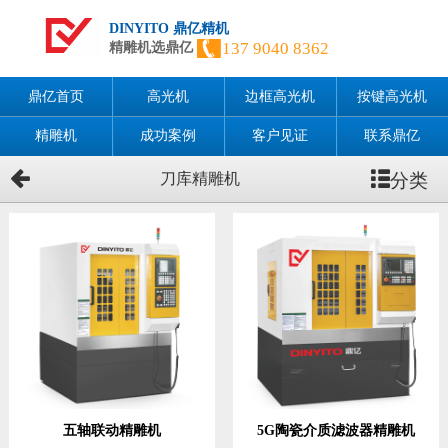
DINYITO 鼎亿精机
137 9040 8362
精雕机选鼎亿
鼎亿首页
高光机
边框高光机
按键高光机
精雕机
成功案例
客户见证
联系鼎亿
分类
刀库精雕机
五轴联动精雕机
5G陶瓷介质滤波器精雕机