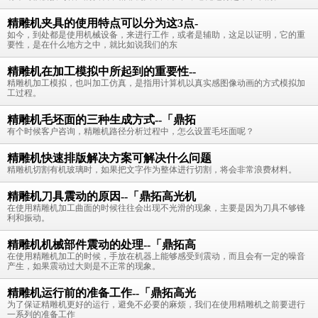
精雕机夹具的使用特点可以分为这3点-
如今，到处都是使用机械设备，来进行工作，或者是辅助，这足以证明，它的重
要性，是在什么地方之中，就比如说我们的东
精雕机在加工模拟中所起到的重要性--
精雕机加工模拟，也叫加工仿真，是指用计算机以真实感图像动画的方式模拟加
工过程。
精雕机毛坯面的三种生成方式--「鼎拓
有个时候客户咨询，精雕机路径分析过程中，怎么设置毛坯面呢？
精雕机快速排版解决方案可解决什么问题
精雕机切割有机玻璃时，如果把文字作为整体进行切割，将会非常浪费材料。
精雕机刀具震动的原因--「鼎拓高光机
在使用精雕机加工曲面的时候往往会出现不光滑的现象，主要是因为刀具不够锋
利和振动。
精雕机机械部件震动的处理--「鼎拓高
在使用精雕机加工的时候，手放在机器上能够感受到震动，而且会有一定的噪音
产生，如果震动过大则是不正常的现象。
精雕机运行前的准备工作--「鼎拓高光
为了保证精雕机更好的运行，避免不必要的麻烦，我们在使用精雕机之前要进行
一系列的准备工作