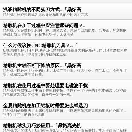
浅谈精雕机的不同落刀方式--「鼎拓高
精雕机厂家鼎拓机械为大家介绍精雕机的不同落刀方式
精雕机在加工过程中应注意哪些问题？-
精雕机，它是数控机床的一种。顾名思义。就是可以精确雕、也可铣，雕刻机的
基础上加大了主轴、伺服电机功率，床身承受
什么时候该换CNC精雕机刀具？--「
CNC精雕机的刀具可以说是CNC精雕机消耗量最大的易耗品，而刀具的磨损程度
在很大程度上可能影响到精雕机的加工效
精雕机主轴不断下降的原因--「鼎拓高
精雕机可以运用于很多的行业，比如广告行业、模具行业、汽车工业、模型制作
业、机械加工业等等行业。
精雕机在使用过程中要处理要电磁波干扰
精雕机变频器在工作中由于整流和变频，周围产生了很多的干扰电磁波，这些高
频电磁波对附近的仪表、仪器有一定的干扰。
金属精雕机在加工铝板时需要怎么样选刀
精雕机的品质取决于金属精雕机的主轴，可以说主轴就是金属精雕机的心脏了，
它决定了加工的速度和精度
精雕机球头刀巧妙应用--「鼎拓高光机
精雕机使用的球头刀切削刃呈圆弧状，特别适合于曲面雕刻，常用于曲面半精雕