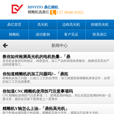
DINYITO 鼎亿精机
137 9040 8362
精雕机选鼎亿
鼎亿首页
高光机
边框高光机
按键高光机
精雕机
成功案例
客户见证
联系鼎亿
新闻中心
教你如何检测高光机的电机热量--「鼎
高光机设备的结构稳定，精密度高，加工产品的表面效果极佳，能够适宜高光产
品的批量加工。
你知道精雕机的加工问题吗?--「鼎拓
精雕机的加工问题：(1)加工工艺的合理性：加工精度除靠精雕机来保证外，合理
的加工工艺也很重要。
你知道CNC精雕机使用技巧注意事项吗
CNC精雕机使用技巧注意事项：1、玻璃是易碎物品，所以在固定玻璃的时候一定
要注意，最好在压板下面再垫上一层薄木
精雕机Y轴怎么上油--「鼎拓高光机」
有个时候会接到客户的反映，精雕机买来大半年 ，感觉运行起来卡卡的。