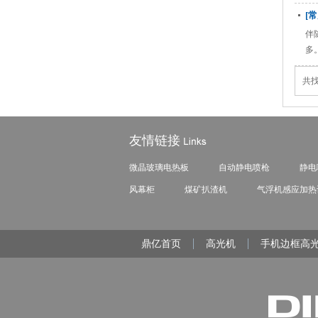
家
[
伴
多
共找
友情链接
微晶玻璃电热板
自动静电喷枪
静电
风幕柜
煤矿扒渣机
气浮机
感应加热
鼎亿首页
高光机
手机边框高