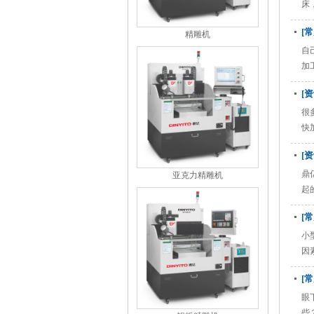
床
[
精雕机
自
加
[
很
快
[
鼎
亚克力精雕机
起
[
小
因
[
眼
些