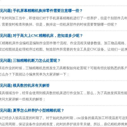
常见问题] 手机屏幕精雕机换掉零件需要注意哪一些？
于长时间加工当中，即使咱们对于手机屏幕精雕机进行了一些养护，但是个别部件几
，需要按时检查和换掉。但是，换掉这一些机床部件的时候需要警惕哪一些呢？
常见问题] 对于高大上CNC精雕机床，您知道多少呢？
NC精雕机床作业编程是编制作业部件整个流程、作业流程关键参数值、加工物品规格
程过程图就是处理程序过程图。制造部件所需要的专业工具是CNC设备。让咱们一起
常见问题] 三轴精雕机断刀怎么处置呢？
果在作业的时候，三轴精雕机忽然发生刀具断裂如何处置呢？可能有些比较熟悉的客
怎么办？下面就让小编来简单为大家讲解一下：
常见问题] 模具数控机床有关解答
模具领域当中，经常会使用到模具数控机床进行作业加工，那么，为了高效发挥其性
来问大家讲解一些相关的解答：
常见问题] 夏季怎么样养护小型精雕机呢？
东已经步入较高温度的时期了。对于如此热的时期，cnc设备的最高加工环境温差可
的运用周期，保证设备作业的精准度，此时的养护就非常关键。所以，鼎亿精机师傅