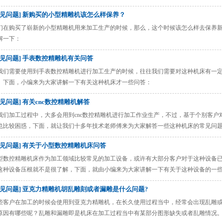
机？
常见问题] 新购买的小型精雕机该怎么样保养？
们在购买了崭新的小型精雕机用来加工生产的时候，那么，这个时候该怎么样去保养
解一下：
常见问题] 手表数控精雕机有关问答
我们需要使用到手表数控精雕机进行加工生产的时候，往往我们需要对这种机床有一
。下面，小编来为大家讲解一下有关这种机床才一些问答：
常见问题] 有关cnc数控精雕机解答
我们加工过程中，大多会用到cnc数控精雕机进行加工作业生产，不过，基于个别客
也比较困惑，下面，就让我们十多年技术老师傅来为大家解答一些这种机床的常见问
常见问题] 有关于小型数控精雕机床问答
型数控精雕机床作为加工领域比较常见的加工设备，或许有大部分客户对于这种设备
这种设备压根就不是很了解，下面，就由小编来为大家讲解一下有关于这种设备的一
常见问题] 亚克力精雕机胡乱雕刻或者漏雕是什么问题?
些客户在加工的时候会使用到亚克力精雕机，在长久使用过程当中，经常会出现乱雕
原因有哪些呢？乱雕和漏雕即是机床在加工过程当中有某部分图形缺失或者乱雕情况