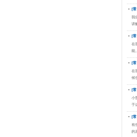
雕
[
我
讲
[
在
能
[
在
候
[
小
于
[
有
的