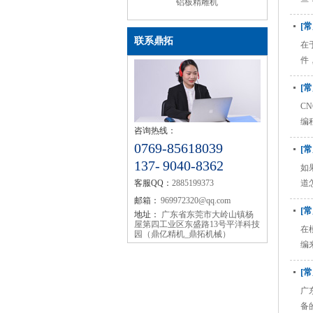
铝板精雕机
[
联系鼎拓
在
件
[
C
编
咨询热线：
0769-85618039
[
137- 9040-8362
如
客服QQ：
2885199373
道
邮箱：
969972320@qq.com
[
地址：
广东省东莞市大岭山镇杨
屋第四工业区东盛路13号平洋科技
在
园（鼎亿精机_鼎拓机械）
编
[
广
备