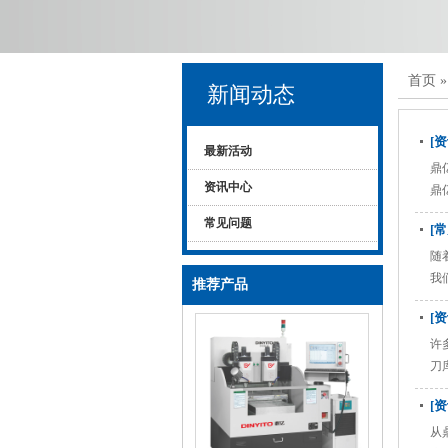
首页
新闻动态
[
最新活动
鼎
资讯中心
鼎
常见问题
[
随
我
推荐产品
[
许
刀
[
从