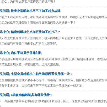
，那么，为何那么多客户选择我们的机床呢？
常见问题] 检查小型雕刻机回不了加工起点故障
己的员工在运用机床时，都可能碰到许多相对应的故障，即很多无法作业影响运用的
工起点的故障又哪些呢？现在由专业制造商给大家讲解一下！
资讯中心] 精密精雕机怎么样更快加工的技巧？
多人在选取机床的大部分原因是由于机床能够提升咱们的加工效能，让咱们降低人力
加工的技巧有哪些？就由专业厂家为大家讲解。
资讯中心] 鼎亿手机显示屏雕刻机
亿手机显示屏雕刻机采用台湾品牌的p级别降低噪音丝轨以及c3级别滚珠丝杠，在较
的精准度出现误差，保证精度高、运用周期也较。
常见问题] 小型金属精雕机主轴故障原因通常是哪一些？
型金属雕刻机的主轴如果不小心操作，就极易出现故障毁坏，如何减少在运用流程当
素有非常多方面，让咱们来了解下平时加工当中常遇到的一些方面：
常见问题] 4轴联动精雕机具有哪些优势？
下，许多用户要求我们讲解我们的4轴联动精雕机，所以，现在鼎亿精密雕刻机老技术
？