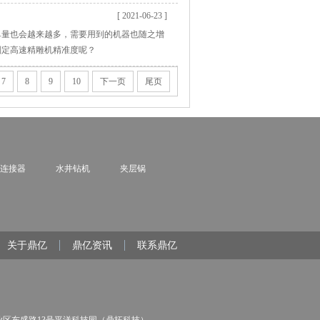
[ 2021-06-23 ]
单量也会越来越多，需要用到的机器也随之增
判定高速精雕机精准度呢？
7
8
9
10
下一页
尾页
连接器
水井钻机
夹层锅
关于鼎亿
鼎亿资讯
联系鼎亿