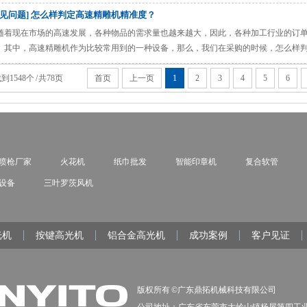
讲解一下是哪些问题：
常见问题] 怎么样判定高速精雕机精准度？
随着现在市场的高速发展，各种物品的需求量也越来越大，因此，各种加工行业的订
。其中，高速精雕机作为比较常用到的一种设备，那么，我们在采购的时候，怎么样
到1548个 / 共78页
首页
上一页
1
2
3
4
5
6
喷枪厂家
火花机
纸巾批发
智能印章机
复合软管
设备
三叶罗茨风机
光机
按键高光机
铝合金高光机
成功案例
客户见证
版权所有 ©广东鼎拓机械科技有限公司