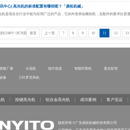
资讯中心] 高光机的标准配置有哪些呢？「鼎拓机械」
光机是现在在行业中较为应用广泛的产品，它的外形类似雕刻机，且配件的要求比普
到1548个 / 共78页
首页
上一页
7
8
9
10
11
12
13
喷枪厂家
火花机
纸巾批发
智能印章机
复合软管
设备
三叶罗茨风机
光机
按键高光机
铝合金高光机
成功案例
客户见证
版权所有 ©广东鼎拓机械科技有限公司