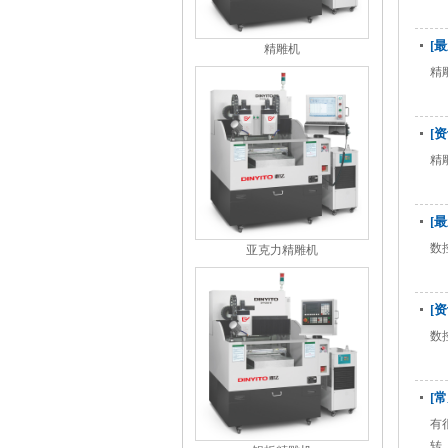
[
精雕机
精
[
精
[
数
亚克力精雕机
[
数
[
有
转