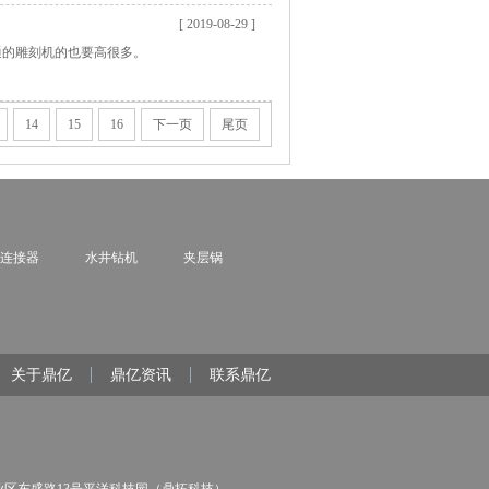
[ 2019-08-29 ]
通的雕刻机的也要高很多。
14
15
16
下一页
尾页
连接器
水井钻机
夹层锅
关于鼎亿
鼎亿资讯
联系鼎亿