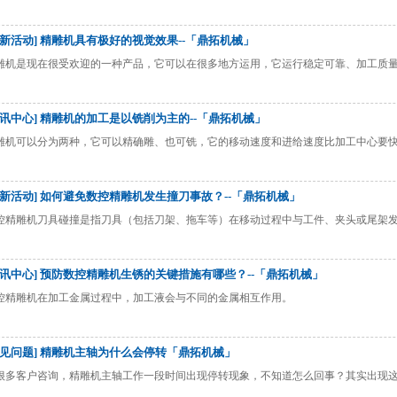
最新活动] 精雕机具有极好的视觉效果--「鼎拓机械」
雕机是现在很受欢迎的一种产品，它可以在很多地方运用，它运行稳定可靠、加工质
资讯中心] 精雕机的加工是以铣削为主的--「鼎拓机械」
雕机可以分为两种，它可以精确雕、也可铣，它的移动速度和进给速度比加工中心要
最新活动] 如何避免数控精雕机发生撞刀事故？--「鼎拓机械」
控精雕机刀具碰撞是指刀具（包括刀架、拖车等）在移动过程中与工件、夹头或尾架
资讯中心] 预防数控精雕机生锈的关键措施有哪些？--「鼎拓机械」
控精雕机在加工金属过程中，加工液会与不同的金属相互作用。
常见问题] 精雕机主轴为什么会停转「鼎拓机械」
很多客户咨询，精雕机主轴工作一段时间出现停转现象，不知道怎么回事？其实出现
。