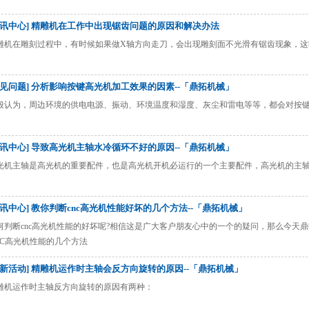
资讯中心] 精雕机在工作中出现锯齿问题的原因和解决办法
雕机在雕刻过程中，有时候如果做X轴方向走刀，会出现雕刻面不光滑有锯齿现象，这
常见问题] 分析影响按键高光机加工效果的因素--「鼎拓机械」
般认为，周边环境的供电电源、振动、环境温度和湿度、灰尘和雷电等等，都会对按
资讯中心] 导致高光机主轴水冷循环不好的原因--「鼎拓机械」
光机主轴是高光机的重要配件，也是高光机开机必运行的一个主要配件，高光机的主
资讯中心] 教你判断cnc高光机性能好坏的几个方法--「鼎拓机械」
何判断cnc高光机性能的好坏呢?相信这是广大客户朋友心中的一个的疑问，那么今天
NC高光机性能的几个方法
最新活动] 精雕机运作时主轴会反方向旋转的原因--「鼎拓机械」
雕机运作时主轴反方向旋转的原因有两种：