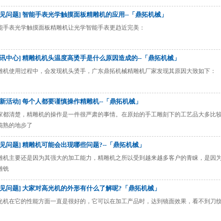
常见问题] 智能手表光学触摸面板精雕机的应用--「鼎拓机械」
能手表光学触摸面板精雕机让光学智能手表更趋近完美：
资讯中心] 精雕机机头温度高烫手是什么原因造成的--「鼎拓机械」
雕机使用过程中，会发现机头烫手，广东鼎拓机械精雕机厂家发现其原因大致如下：
最新活动] 每个人都要谨慎操作精雕机--「鼎拓机械」
家都清楚，精雕机的操作是一件很严肃的事情。在原始的手工雕刻下的工艺品大多比
纯熟的地步了
常见问题] 精雕机可能会出现哪些问题?--「鼎拓机械」
雕机主要还是因为其强大的加工能力，精雕机之所以受到越来越多客户的青睐，是因
雕铣
常见问题] 大家对高光机的外形有什么了解呢?「鼎拓机械」
光机在它的性能方面一直是很好的，它可以在加工产品时，达到镜面效果，看不到刀纹