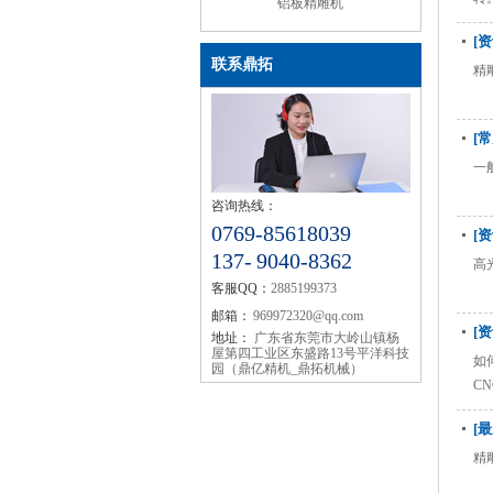
铝板精雕机
[
联系鼎拓
精
[
一
咨询热线：
0769-85618039
[
137- 9040-8362
高
客服QQ：
2885199373
邮箱：
969972320@qq.com
[
地址：
广东省东莞市大岭山镇杨
屋第四工业区东盛路13号平洋科技
如
园（鼎亿精机_鼎拓机械）
C
[
精