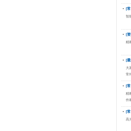
[
智
[
精
[
大
常
[
精
件
[
高