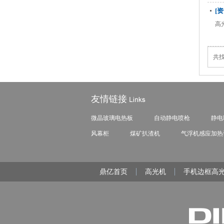
[
高
共找
友情链接
微晶玻璃电热板
自动静电喷枪
静电
风幕柜
煤矿扒渣机
气浮机
感应加热
鼎亿首页
高光机
手机边框高