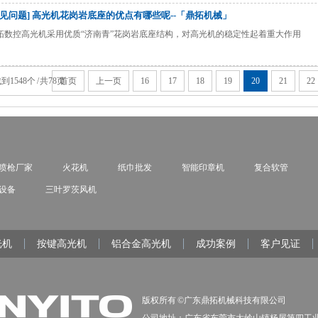
常见问题] 高光机花岗岩底座的优点有哪些呢--「鼎拓机械」
拓数控高光机采用优质“济南青”花岗岩底座结构，对高光机的稳定性起着重大作用
到1548个 / 共78页
首页
上一页
16
17
18
19
20
21
22
喷枪厂家
火花机
纸巾批发
智能印章机
复合软管
设备
三叶罗茨风机
光机
按键高光机
铝合金高光机
成功案例
客户见证
版权所有 ©广东鼎拓机械科技有限公司