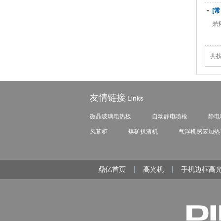
[
鼎
共找
友情链接
微晶玻璃电热板
自动静电喷枪
静电
风幕柜
煤矿扒渣机
气浮机
感应加热
鼎亿首页
高光机
手机边框高