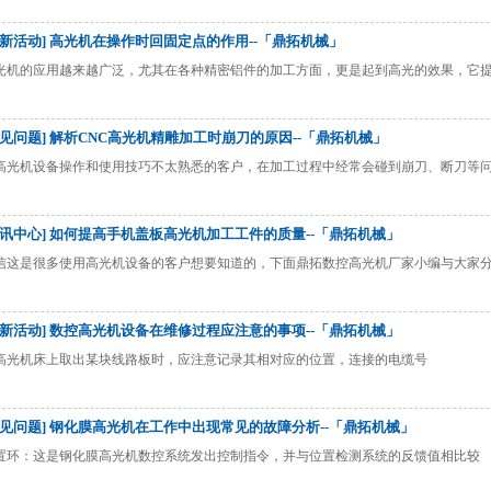
最新活动] 高光机在操作时回固定点的作用--「鼎拓机械」
光机的应用越来越广泛，尤其在各种精密铝件的加工方面，更是起到高光的效果，它
常见问题] 解析CNC高光机精雕加工时崩刀的原因--「鼎拓机械」
高光机设备操作和使用技巧不太熟悉的客户，在加工过程中经常会碰到崩刀、断刀等
资讯中心] 如何提高手机盖板高光机加工工件的质量--「鼎拓机械」
信这是很多使用高光机设备的客户想要知道的，下面鼎拓数控高光机厂家小编与大家
最新活动] 数控高光机设备在维修过程应注意的事项--「鼎拓机械」
高光机床上取出某块线路板时，应注意记录其相对应的位置，连接的电缆号
常见问题] 钢化膜高光机在工作中出现常见的故障分析--「鼎拓机械」
置环：这是钢化膜高光机数控系统发出控制指令，并与位置检测系统的反馈值相比较