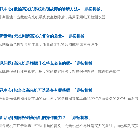
资讯中心] 数控高光机系统出现故障的诊断方法--「鼎拓机械」
器测量法：当数控高光机系统发生故障后，采用常规电工检测仪器
最新活动] 怎么判断高光机复合的质量--「鼎拓机械」
么判断高光机复合的质量，衡量高光机复合功能的因素有许多
常见问题] 高光机是根据什么特点命名的呢--「鼎拓机械」
光机在很多行业中都有运用，它的稳定性强，精度保持性好，减震效果极佳
资讯中心] 铝合金高光机可选装备有哪些呢--「鼎拓机械」
合金高光机机械设备市场的新生词，它是根据其加工商品的特点而命名的各个厂家对
最新活动] 如何检测高光机的操作能力？--「鼎拓机械」
着高光机在广告标识业中应用面的普及，高光机已不再只是实力的象征，而已成为实