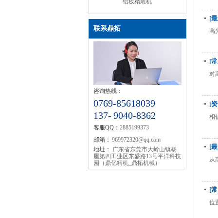
铝板精雕机
[
联系鼎拓
高
[
对
咨询热线：
0769-85618039
[
137- 9040-8362
相
客服QQ：
2885199373
邮箱：
969972320@qq.com
[
地址：
广东省东莞市大岭山镇杨
屋第四工业区东盛路13号平洋科技
从
园（鼎亿精机_鼎拓机械）
[
位