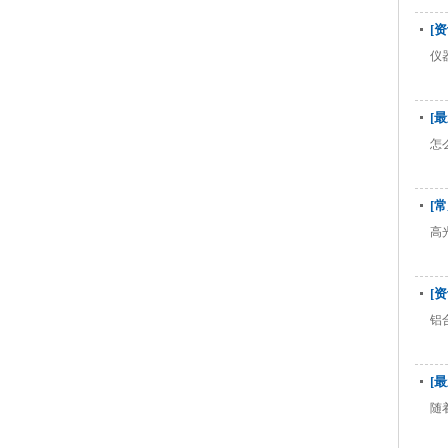
[
仪
[
怎
[
高
[
铝
[
随