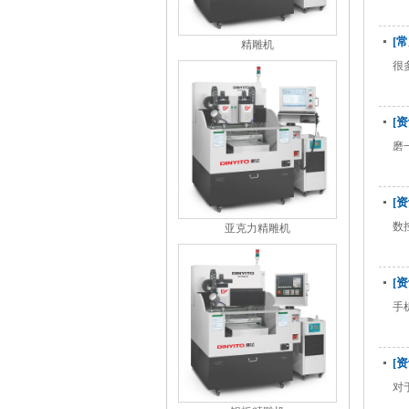
[
精雕机
很
[
磨
[
数
亚克力精雕机
[
手
[
对