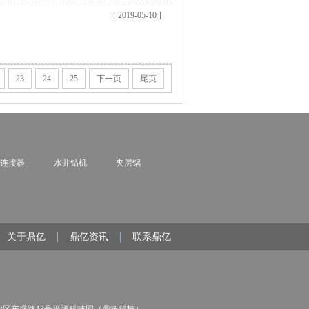
[ 2019-05-10 ]
23
24
25
下一页
尾页
连接器
水井钻机
夹层锅
关于鼎亿
鼎亿资讯
联系鼎亿