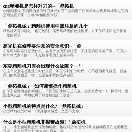
cnc精雕机是怎样对刀的--「鼎拓机
cnc精雕机对刀的目的是通过刀具或对刀工具确定工件坐标系与机床坐标系之间的
空间位置关系，并将cnc精雕机?对刀
「鼎拓机械」精雕机使用中需注意的几个
精雕机既可以雕刻，也可铣削，属于高精密的数控机床，对工作环境和使用都有
一定的要求
高光机在修理要注意的安全意识--「鼎
在修理时应该注意些什么，会有什么的安全隐患，不注意的后果很严重，下面小
编带领大家了解一下高光机修理的安全常识都
东莞精雕机刀库会出现什么故障？--「
在这个发展这么迅速的时代里面，不仅仅我们的时代，在不断的突飞猛进，就连
我们的机器也是一样，也是在不断的提高自己
「鼎拓机械」--如何谨慎操作精雕机
如何安全谨慎操作精雕机，下面鼎拓小编汇总几点，供大家参考：1、操作时一定
要注意安全：精雕机属于精密机械加工设备
小型精雕机的特点是什么?「鼎拓机械」
小型精雕机的特点：1床身整体铸造，坚固不变形。
什么是小型精雕机非报警故障?「鼎拓机
（一）小型精雕机超程报警和解除。超程时,所有运动轴均被自动设置在点动状态,
只要一直按住手动方向键,当机器离开极