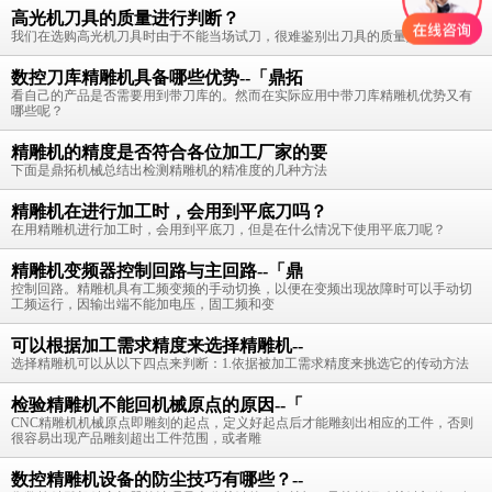
高光机刀具的质量进行判断？
我们在选购高光机刀具时由于不能当场试刀，很难鉴别出刀具的质量好坏。
数控刀库精雕机具备哪些优势--「鼎拓
看自己的产品是否需要用到带刀库的。然而在实际应用中带刀库精雕机优势又有
哪些呢？
精雕机的精度是否符合各位加工厂家的要
下面是鼎拓机械总结出检测精雕机的精准度的几种方法
精雕机在进行加工时，会用到平底刀吗？
在用精雕机进行加工时，会用到平底刀，但是在什么情况下使用平底刀呢？
精雕机变频器控制回路与主回路--「鼎
控制回路。精雕机具有工频变频的手动切换，以便在变频出现故障时可以手动切
工频运行，因输出端不能加电压，固工频和变
可以根据加工需求精度来选择精雕机--
选择精雕机可以从以下四点来判断：1.依据被加工需求精度来挑选它的传动方法
检验精雕机不能回机械原点的原因--「
CNC精雕机机械原点即雕刻的起点，定义好起点后才能雕刻出相应的工件，否则
很容易出现产品雕刻超出工件范围，或者雕
数控精雕机设备的防尘技巧有哪些？--