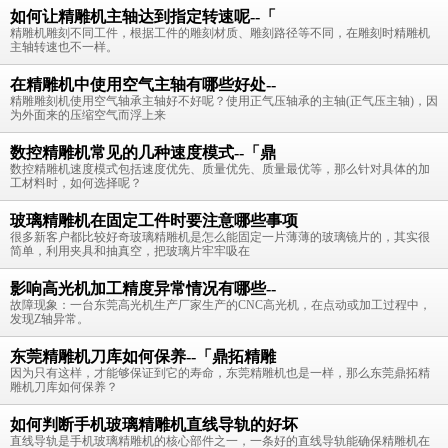
如何让精雕机主轴达到指定转速呢--「
精雕机雕刻不同工件，根据工件的雕刻材质、雕刻路径等不同，在雕刻时精雕机
主轴转速也不一样。
在精雕机中使用空气主轴有哪些好处--
精雕雕刻机使用空气轴承主轴好不好呢？使用正气压轴承的主轴(正气压主轴)，因
为外面来的压缩空气而浮上来
数控精雕机常见的几种速度模式--「鼎
数控精雕机速度模式包括速度优先、质量优先、质量最优等，那么针对具体的加
工材料时，如何选择呢？
玻璃精雕机在固定工件时要注意哪些事项
很多新客户都比较好奇玻璃精雕机是怎么能固定一片薄薄的玻璃镜片的，其实很
简单，利用夹具和抽真空，把玻璃片牢牢吸在
影响高光机加工精度异常情况有哪些--
故障现象：一台东莞高光机生产厂家生产的CNC高光机，在点动或加工过程中，
发现Z轴异常。
东莞精雕机刀库如何保养--「鼎拓精雕
因为只有这样，才能够保证到它的寿命，东莞精雕机也是一样，那么东莞鼎拓精
雕机刀库如何保养？
如何判断手机玻璃精雕机直线导轨的好坏
直线导轨是手机玻璃精雕机的核心部件之一，一条好的直线导轨能确保精雕机在