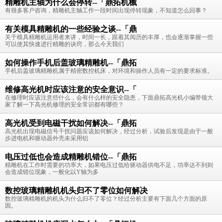
精雕机主轴为什么会停转--「鼎拓机械
有很多客户咨询，精雕机主轴工作一段时间出现停转现象，不知道怎么回事？
有关模具精雕机的一些经验之谈--「鼎
关于模具精雕机运用者来讲，时间一长，跟着其阅历的丰厚，也会逐渐掌握一些
可以使其快速进行精雕的诀窍，那么今天我们
如何操作手机后盖玻璃精雕机--「鼎拓
手机后盖玻璃精雕机属于精密数控机床，对环境和操作人员有一定的要求标准。
维修高光机时应该注意的安全意识--「
在修理时应该注意些什么，会有什么样的安全隐患，下面鼎拓高光机小编带领大
家了解一下高光机修理的安全常识都有哪些？
高光机受到电磁干扰如何解决--「鼎拓
高光机出现电磁信号干扰问题应该如何解决，经过分析，试验后发现是由于一般
步进电机和驱动器外壳未采用铝
电压过低也会造成精雕机错位--「鼎拓
精雕机在工作时需要的功率大，如果电压过低给驱动器供电不足，功率达不到则
会造成错位现象，一般化以Y轴为多
数控玻璃精雕机机头归不了零位如何解决
数控玻璃精雕机的机头为什么归不了零位？经过分析主要有下面几个方面的原
因。