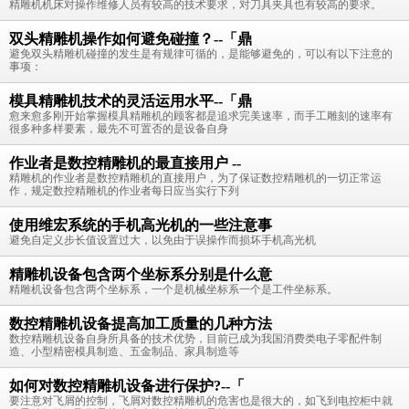
精雕机机床对操作维修人员有较高的技术要求，对刀具夹具也有较高的要求。
双头精雕机操作如何避免碰撞？--「鼎
避免双头精雕机碰撞的发生是有规律可循的，是能够避免的，可以有以下注意的
事项：
模具精雕机技术的灵活运用水平--「鼎
愈来愈多刚开始掌握模具精雕机的顾客都是追求完美速率，而手工雕刻的速率有
很多种多样要素，最先不可置否的是设备自身
作业者是数控精雕机的最直接用户 --
精雕机的作业者是数控精雕机的直接用户，为了保证数控精雕机的一切正常运
作，规定数控精雕机的作业者每日应当实行下列
使用维宏系统的手机高光机的一些注意事
避免自定义步长值设置过大，以免由于误操作而损坏手机高光机
精雕机设备包含两个坐标系分别是什么意
精雕机设备包含两个坐标系，一个是机械坐标系一个是工件坐标系。
数控精雕机设备提高加工质量的几种方法
数控精雕机设备自身所具备的技术优势，目前已成为我国消费类电子零配件制
造、小型精密模具制造、五金制品、家具制造等
如何对数控精雕机设备进行保护?--「
要注意对飞屑的控制，飞屑对数控精雕机的危害也是很大的，如飞到电控柜中就