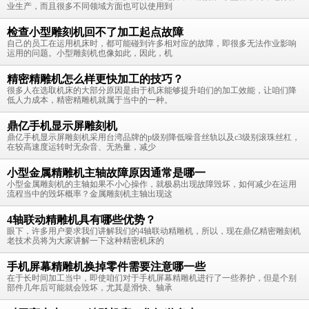
业生产，而且很多不同领域方面也可以使用到
检查小型雕刻机回不了加工起点故障
自己的员工在运用机床时，都可能碰到许多相对应的故障，即很多无法作业影响
运用的问题。小型雕刻机也像如此，因此，机
精密精雕机怎么样更快加工的技巧？
很多人在选取机床的大部分原因是由于机床能够提升咱们的加工效能，让咱们降
低人力成本，精密精雕机就属于当中的一种。
鼎亿手机显示屏雕刻机
鼎亿手机显示屏雕刻机采用台湾品牌的p级别降低噪音丝轨以及c3级别滚珠丝杠，
在较高速度运转时无杂音、无热量，减少
小型金属精雕机主轴故障原因通常是哪一
小型金属雕刻机的主轴如果不小心操作，就极易出现故障毁坏，如何减少在运用
流程当中的毁坏概率？金属雕刻机主轴出现这
4轴联动精雕机具有哪些优势？
眼下，许多用户要求我们讲解我们的4轴联动精雕机，所以，现在鼎亿精密雕刻机
老技术员将为大家讲解一下这种精密机床的
手机屏幕精雕机换掉零件需要注意哪一些
在于长时间加工当中，即使咱们对于手机屏幕精雕机进行了一些养护，但是个别
部件几年后可能就会毁坏，尤其是滑快、轴承