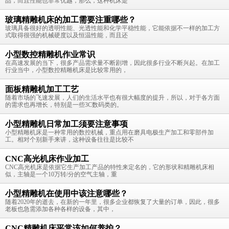
品，而且性能也非常优越，那么，这种机床是
玻璃精雕机床的加工需要注重哪些？
玻璃具备很好的透明性能、光透性能和化学平稳性能，它能依据不一样的加工方
式取得很强的机械硬度以及恒温性能，而且还
小型数控精雕机作业常识
在高速发展的当下，很多产品需求量不断剧增，因此很多行业不断兴起。在加工
行业当中，小型数控精雕机床是比较常用的，
面板精雕机加工工艺
随着市场的飞速发展，人们的生活水平也有很大幅度的提升，所以，对于各方面
的需求也再增长，特别是一些3C数码类的。
小型精雕机日常加工须要注意事项
小型精雕机床是一种常用的数控机械，重点用在磨具电极生产加工和零部件加
工。相对个别新手来讲，这种设备往往是比较不
CNC高光机床作业加工
CNC高光机床是依据它生产加工产品的特性来定名的，它的形状和精雕机床相
似，主轴是一个10万转/分的空气主轴，重
小型精雕机在使用中该注意哪些？
随着2020年的逝去，在新的一年里，很多企业都恢复了大量的订单，因此，很多
老板也急需添加各种各样的设备，其中，
CNC精雕机床平常该如何养护？