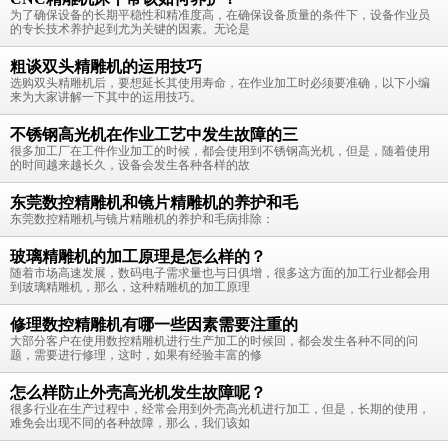
为了确保设备的长期平稳性和精准度高，在确保设备质量的条件下，设备作业员
的专长技术养护起到尤为关键的因素。无论是
粗谈双头精雕机的运用技巧
选购双头精雕机后，要想延长其使用寿命，在作业加工时必须要准确，以下小编
来为大家讲解一下其中的运用技巧。
不锈钢高光机在作业工艺中发生故障的三
很多加工厂在工件作业加工的时候，都会使用到不锈钢高光机，但是，随着使用
的时间越来越长久，设备会发生各种各样的故
东莞数控精雕机和镜片精雕机的养护和毛
东莞数控精雕机与镜片精雕机的养护和毛病排除：
玻璃精雕机的加工原理是怎么样的？
随着市场高速发展，数码电子需求量也与日俱增，很多这方面的加工行业都会用
到玻璃精雕机，那么，这种精雕机的加工原理
修理数控精雕机有哪一些因素需要注重的
大部分客户在使用数控精雕机进行生产加工的时候回，都会发生各种不同的问
题，需要进行修理，这时，如果有经验丰富的修
怎么样防止外壳高光机发生故障呢？
很多行业在生产过程中，经常会用到外壳高光机进行加工，但是，长期的使用，
难免会出现不同的各种故障，那么，我们该如