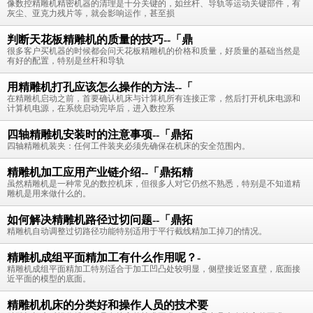
像数控精雕机精密机器的清理是十分关键的，如丝杆、导轨等运动关键部件，有
灰尘、亚克力残片等，就会影响运作，甚至损
判断天花板精雕机的质量的技巧--「鼎
很多客户买机器的时候都会问天花板精雕机的价格和质量，好质量的基础当然是
有好的配置，特别是丝杆和导轨
用精雕机打孔应该怎么操作的方法--「
在精雕机启动之前，首要确认机床与计算机所有连接正常，然后打开机床电源和
计算机电源，在系统启动完毕后，进入数控系
四轴精雕机安装时的注意事项--「鼎拓
四轴精雕机装夹：任何工件装夹必须先确保在机床的安全范围内。
精雕机加工应用产业链介绍--「鼎拓精
虽然精雕机是一种常见的数控机床，但很多人对它仍然不熟悉，特别是不知道精
雕机是用来做什么的。
如何解决精雕机路径过切问题--「鼎拓
精雕机自动调整过切路径功能特别适用于平行截线精加工掉刀的情况。
精雕机成组平面精加工有什么作用呢？-
精雕机成组平面精加工特别适合于加工凹凸处较明显，侧壁接近竖直壁，底面接
近平面的模型的底面。
精雕机机床的分类好和操作人员的技术要