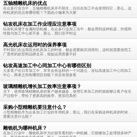
五轴精雕机床的优点
在众多行业当中，五轴精雕机床并不陌生，往往在加工中会使用到它，那么，这
种机床的优点有哪些呢？下面由小编来为大家
钻攻机床在加工作业理应注意事项
钻攻机床属于金属削切机械，在众多行业加工当中，都会用到这种机器，外观和
性能与加工中心差不多，那么，我们在平时运
高光机床在运用时的保养事项
平时我们在运用高光机床加工的时候，都会需要购买润滑剂，这时就需要按照工
厂需求的款型和品牌去买，假如运用质量不好
钻攻高速加工中心同加工中心有哪些区别
大多客户在日常加工中，常常会有这样的一个问题点，攻钻高速加工中心同加工
中心，两者之间有哪些区别呢？并且有很多客
玻璃精雕机增长加工效率注意事项？
当下，使用玻璃精雕机床的客户越来越多，使用它来加工的时效能够让客户在生
产过程中，带给了更家高的效率、更加完美的
采购小型精雕机要注意什么？
小型精雕机作为众多加工行业的常用机床，那么，我们在采购这种机床的时候，
需要注意什么呢？
雕铣机为哪种机床？
在加工行业中，雕铣机床作为比较常看到的一种机械，它能够加工处理很多种产