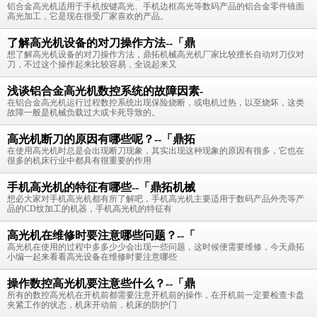
铝合金高光机适用于手机按键高光、手机边框高光等数码产品的铝合金零件镜面
高光加工，它是现在很受厂家喜欢的产品。
了解高光机设备的对刀操作方法--「鼎
想了解高光机设备的对刀操作方法，鼎拓机械高光机厂家比较擅长自动对刀仪对
刀，不过这个操作起来比较容易，全说起来又
浅谈铝合金高光机数控系统的故障因素-
在铝合金高光机运行过程数控系统出现保险烧断，或电机过热，以至烧坏，这类
故障一般是机械负载过大或卡死导致的。
高光机断刀的原因有哪些呢？--「鼎拓
在使用高光机时总是会出现断刀现象，其实出现这种现象的原因有很多，它也在
很多的机床行业中都具有很重要的作用
手机高光机的特征有哪些--「鼎拓机械
想必大家对手机高光机都有所了解吧，手机高光机主要适用于数码产品外壳等产
品的CD纹加工的机器，手机高光机的特征有
高光机在维修时要注意哪些问题？--「
高光机在使用的过程中多多少少会出现一些问题，这时候便需要维修，今天鼎拓
小编一起来看看高光设备在维修时要注意哪些
操作数控高光机要注意些什么？--「鼎
所有的数控高光机在开机前都需要注意开机前的操作，在开机前一定要检查卡盘
夹紧工作的状态，机床开动前，机床的防护门