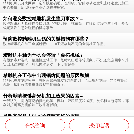
精雕机可以分为两种，它可以精确雕、也可铣，它的移动速度和进给速度比加工
中心要快，所以很多企业会选择使用它。
如何避免数控精雕机发生撞刀事故？--
数控精雕机刀具碰撞是指刀具（包括刀架、拖车等）在移动过程中与工件、夹头
或尾架发生意外碰撞的机器事故。
预防数控精雕机生锈的关键措施有哪些？
数控精雕机在加工金属过程中，加工液会与不同的金属相互作用。
精雕机主轴为什么会停转「鼎拓机械」
有很多客户咨询，精雕机主轴工作一段时间出现停转现象，不知道怎么回事？其
实出现这种情况，可以再次启动一下，看是否
精雕机在工作中出现锯齿问题的原因和解
精雕机在雕刻过程中，有时候如果做X轴方向走刀，会出现雕刻面不光滑有锯齿
现象，这时候需要重新调整主轴垂直度。
分析影响按键高光机加工效果的因素--
一般认为，周边环境的供电电源、振动、环境温度和湿度、灰尘和雷电等等，都
会对按键高光机的加工效果有影响。
导致高光机主轴水冷循环不好的原因--
高光机主轴是高光机的重要配件，也是高光机开机必运行的一个主要配件，高光
在线咨询
拨打电话
机的主轴水冷循环有时候不是很好
返回首页
高光机
产品中心
关于鼎亿