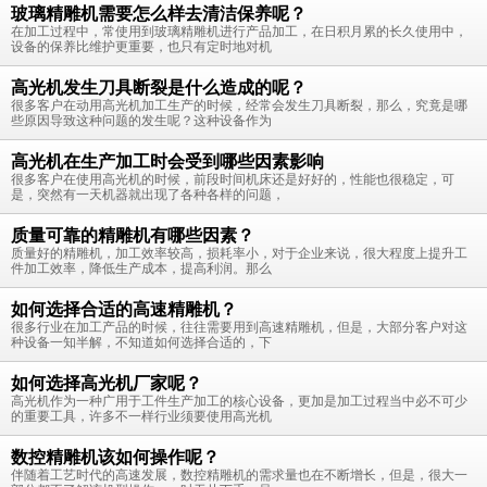
玻璃精雕机需要怎么样去清洁保养呢？
在加工过程中，常使用到玻璃精雕机进行产品加工，在日积月累的长久使用中，
设备的保养比维护更重要，也只有定时地对机
高光机发生刀具断裂是什么造成的呢？
很多客户在动用高光机加工生产的时候，经常会发生刀具断裂，那么，究竟是哪
些原因导致这种问题的发生呢？这种设备作为
高光机在生产加工时会受到哪些因素影响
很多客户在使用高光机的时候，前段时间机床还是好好的，性能也很稳定，可
是，突然有一天机器就出现了各种各样的问题，
质量可靠的精雕机有哪些因素？
质量好的精雕机，加工效率较高，损耗率小，对于企业来说，很大程度上提升工
件加工效率，降低生产成本，提高利润。那么
如何选择合适的高速精雕机？
很多行业在加工产品的时候，往往需要用到高速精雕机，但是，大部分客户对这
种设备一知半解，不知道如何选择合适的，下
如何选择高光机厂家呢？
高光机作为一种广用于工件生产加工的核心设备，更加是加工过程当中必不可少
的重要工具，许多不一样行业须要使用高光机
数控精雕机该如何操作呢？
伴随着工艺时代的高速发展，数控精雕机的需求量也在不断增长，但是，很大一