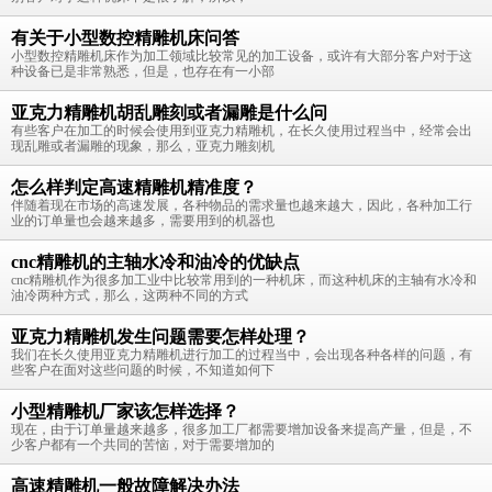
有关于小型数控精雕机床问答
小型数控精雕机床作为加工领域比较常见的加工设备，或许有大部分客户对于这
种设备已是非常熟悉，但是，也存在有一小部
亚克力精雕机胡乱雕刻或者漏雕是什么问
有些客户在加工的时候会使用到亚克力精雕机，在长久使用过程当中，经常会出
现乱雕或者漏雕的现象，那么，亚克力雕刻机
怎么样判定高速精雕机精准度？
伴随着现在市场的高速发展，各种物品的需求量也越来越大，因此，各种加工行
业的订单量也会越来越多，需要用到的机器也
cnc精雕机的主轴水冷和油冷的优缺点
cnc精雕机作为很多加工业中比较常用到的一种机床，而这种机床的主轴有水冷和
油冷两种方式，那么，这两种不同的方式
亚克力精雕机发生问题需要怎样处理？
我们在长久使用亚克力精雕机进行加工的过程当中，会出现各种各样的问题，有
些客户在面对这些问题的时候，不知道如何下
小型精雕机厂家该怎样选择？
现在，由于订单量越来越多，很多加工厂都需要增加设备来提高产量，但是，不
少客户都有一个共同的苦恼，对于需要增加的
高速精雕机一般故障解决办法