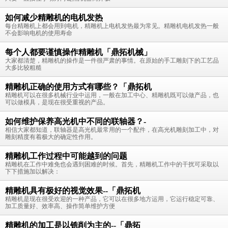
如何减少精雕机的电机发热
每台精雕机上都会用到电机，精雕机上电机发热最为常见。精雕机电机发热一般
不会影响电机的使用寿命
每个人都要谨慎操作精雕机「鼎拓机械」
大家都清楚，精雕机的操作是一件很严肃的事情。在原始的手工雕刻下的工艺品
大多比较粗糙
精雕机正确的使用方式有哪些？「鼎拓机
精雕机可以在很多机械行业中运用，一般在加工中心、精雕机既可以做产品，也
可以做模具，是现在很受重视的产品。
如何维护保养高光机中不同的联轴器？-
相信大家都知道，联轴器是高光机最常用的一个配件，在高光机雕刻加工中，对
雕刻精度有着极大的确定性作用。
精雕机工作过程中可能越到的问题
精雕机在工作中难免也会遇到困难的时候。首先，精雕机工作中的干扰可采取以
下下措施加以解决：
精雕机具有极好的视觉效果--「鼎拓机
精雕机是现在很受欢迎的一种产品，它可以在很多地方运用，它运行稳定可靠、
加工质量好、效率高、操作简单维护方便
精雕机的加工是以铣削为主的--「鼎拓