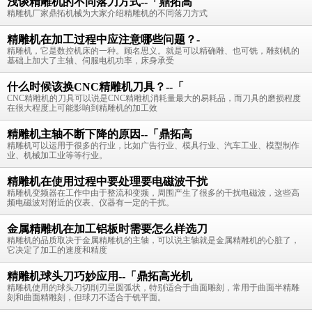
浅谈精雕机的不同落刀方式--「鼎拓高
精雕机厂家鼎拓机械为大家介绍精雕机的不同落刀方式
精雕机在加工过程中应注意哪些问题？-
精雕机，它是数控机床的一种。顾名思义。就是可以精确雕、也可铣，雕刻机的
基础上加大了主轴、伺服电机功率，床身承受
什么时候该换CNC精雕机刀具？--「
CNC精雕机的刀具可以说是CNC精雕机消耗量最大的易耗品，而刀具的磨损程度
在很大程度上可能影响到精雕机的加工效
精雕机主轴不断下降的原因--「鼎拓高
精雕机可以运用于很多的行业，比如广告行业、模具行业、汽车工业、模型制作
业、机械加工业等等行业。
精雕机在使用过程中要处理要电磁波干扰
精雕机变频器在工作中由于整流和变频，周围产生了很多的干扰电磁波，这些高
频电磁波对附近的仪表、仪器有一定的干扰。
金属精雕机在加工铝板时需要怎么样选刀
精雕机的品质取决于金属精雕机的主轴，可以说主轴就是金属精雕机的心脏了，
它决定了加工的速度和精度
精雕机球头刀巧妙应用--「鼎拓高光机
精雕机使用的球头刀切削刃呈圆弧状，特别适合于曲面雕刻，常用于曲面半精雕
刻和曲面精雕刻，但球刀不适合于铣平面。