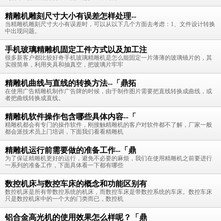
精雕机雕刻尺寸大小有误差怎样处理--
当精雕机雕刻尺寸大小有误差时，可以从以下几个方面去考虑：1、文件设计转换
中出现问题。
手机玻璃精雕机固定工件方式以及加工注
很多新客户都比较好奇手机玻璃精雕机是怎么能固定一片薄薄的玻璃镜片的，其
实很简单，利用夹具和抽真空，把玻璃片牢牢
精雕机曲线与直线的转换方法--「鼎拓
在使用广告精雕机制作广告牌的时候，由于制作图片需要把直线转换成曲线，或
者把曲线转换成直线。
精雕机软件操作包含哪些具体内容--「
精雕机都会有专门的操作软件，刚接触精雕机的客户对软件都不了解，厂家一般
都会派技术员上门培训，下面我们看看精雕机
精雕机运行前需要做的准备工作--「鼎
为了保证精雕机更好的运行，避免不必要的麻烦，我们在使用精雕机之前要进行
一系列的准备工作，下面具体看一下都有哪些
数控机床与数控车床的概念和功能区别有
数控机床是所有带数控系统的机床，而数控车床是带数控系统的车床。数控车床
只是数控机床中的一个大的门类而已，数控机
铝合金高光机的使用效果怎么样呢？「鼎