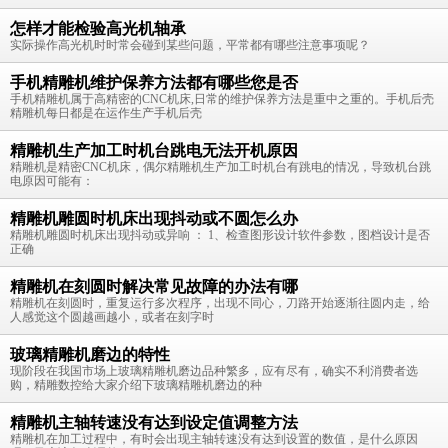
怎样才能检验高光机轴承
实际操作高光机时时常会碰到某些问题，平常都有哪些注意事项呢？
手机精雕机维护保养方法都有哪些您是否
手机精雕机属于高精密的CNC机床,日常的维护保养方法是重中之重的。手机后壳
精雕机每日都是在运作生产手机后壳
精雕机生产加工时机台跳电无法开机原因
精雕机是精密CNC机床，偶尔精雕机生产加工时机台有跳电的情况，导致机台跳
电原因可能有：
精雕机雕圆时机床出现抖动或不圆怎么办
精雕机雕圆时机床出现抖动或异响 ： 1、检查图形设计软件参数，图档设计是否
正确
精雕机在刻圆时解决常见故障的办法有哪
精雕机在刻圆时，重复运行多次程序，出现不同心，刀路开始逐渐往圆内走，给
人感觉这个圆越画越小，或者在刻字时
玻璃精雕机磨边的特性
现阶段在我国市场上玻璃精雕机磨边品种繁多，应有尽有，确实不利消费者选
购，精雕数控给大家介绍下玻璃精雕机磨边的种
精雕机主轴转速没有达到设定值调整方法
精雕机在加工过程中，有时会出现主轴转速没有达到设置的数值，是什么原因