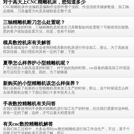
对于高大上CNC精雕机床，您知道多少
CNC精雕机床作业编程是编制作业部件整个流程、作业流程关键参数值、加工物
品规格、刀具偏置方向及其辅助姿态整个流
三轴精雕机断刀怎么处置呢？
如果在作业的时候，三轴精雕机忽然发生刀具断裂如何处置呢？可能有些比较熟
悉的客户就知道处置方法，但是，也有个别的
模具数控机床有关解答
在模具领域当中，经常会使用到模具数控机床进行作业加工，那么，为了高效发
挥其性能，我们理应对其有一定的了解，下面
夏季怎么样养护小型精雕机呢？
广东已经步入较高温度的时期了。对于如此热的时期，cnc设备的最高加工环境温
差可达到五十摄氏度。因此，为了能够最
新购买的小型精雕机该怎么样保养？
我们在购买了崭新的小型精雕机用来加工生产的时候，那么，这个时候该怎么样
去保养新机台呢？下面让我们十多年技术人员
手表数控精雕机有关问答
在我们需要使用到手表数控精雕机进行加工生产的时候，往往我们需要对这种机
床有一定的了解，这样，才可以最大程度发挥
有关cnc数控精雕机解答
在我们加工过程中，大多会用到cnc数控精雕机进行加工作业生产，不过，基于个
别客户对于这种机床不是很了解，所以，