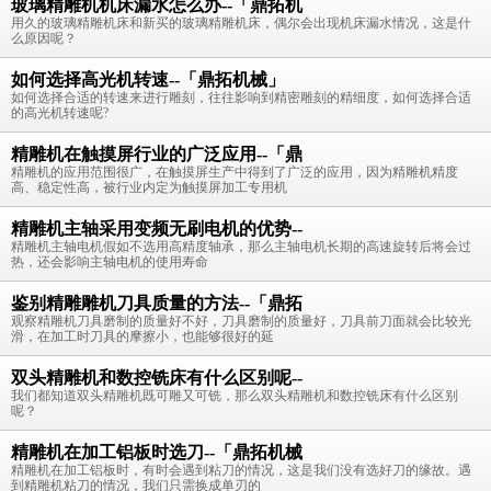
玻璃精雕机机床漏水怎么办--「鼎拓机
用久的玻璃精雕机床和新买的玻璃精雕机床，偶尔会出现机床漏水情况，这是什
么原因呢？
如何选择高光机转速--「鼎拓机械」
如何选择合适的转速来进行雕刻，往往影响到精密雕刻的精细度，如何选择合适
的高光机转速呢?
精雕机在触摸屏行业的广泛应用--「鼎
精雕机的应用范围很广，在触摸屏生产中得到了广泛的应用，因为精雕机精度
高、稳定性高，被行业内定为触摸屏加工专用机
精雕机主轴采用变频无刷电机的优势--
精雕机主轴电机假如不选用高精度轴承，那么主轴电机长期的高速旋转后将会过
热，还会影响主轴电机的使用寿命
鉴别精雕雕机刀具质量的方法--「鼎拓
观察精雕机刀具磨制的质量好不好，刀具磨制的质量好，刀具前刀面就会比较光
滑，在加工时刀具的摩擦小，也能够很好的延
双头精雕机和数控铣床有什么区别呢--
我们都知道双头精雕机既可雕又可铣，那么双头精雕机和数控铣床有什么区别
呢？
精雕机在加工铝板时选刀--「鼎拓机械
精雕机在加工铝板时，有时会遇到粘刀的情况，这是我们没有选好刀的缘故。遇
到精雕机粘刀的情况，我们只需换成单刃的