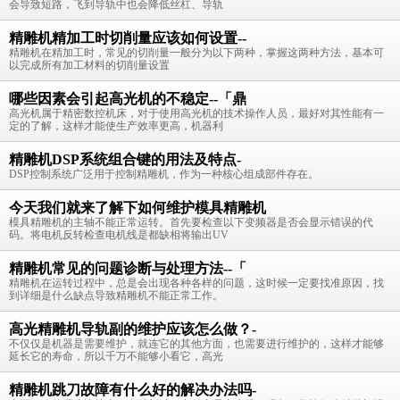
会导致短路，飞到导轨中也会降低丝杠、导轨
精雕机精加工时切削量应该如何设置--
精雕机在精加工时，常见的切削量一般分为以下两种，掌握这两种方法，基本可
以完成所有加工材料的切削量设置
哪些因素会引起高光机的不稳定--「鼎
高光机属于精密数控机床，对于使用高光机的技术操作人员，最好对其性能有一
定的了解，这样才能使生产效率更高，机器利
精雕机DSP系统组合键的用法及特点-
DSP控制系统广泛用于控制精雕机，作为一种核心组成部件存在。
今天我们就来了解下如何维护模具精雕机
模具精雕机的主轴不能正常运转。首先要检查以下变频器是否会显示错误的代
码。将电机反转检查电机线是都缺相将输出UV
精雕机常见的问题诊断与处理方法--「
精雕机在运转过程中，总是会出现各种各样的问题，这时候一定要找准原因，找
到详细是什么缺点导致精雕机不能正常工作。
高光精雕机导轨副的维护应该怎么做？-
不仅仅是机器是需要维护，就连它的其他方面，也需要进行维护的，这样才能够
延长它的寿命，所以千万不能够小看它，高光
精雕机跳刀故障有什么好的解决办法吗-