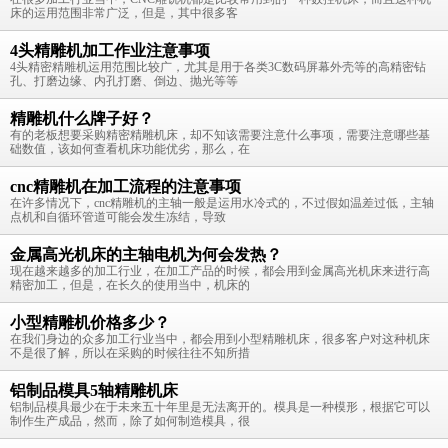
床的运用范围非常广泛，但是，其中很多客
4头精雕机加工作业注意事项
4头精密精雕机运用范围比较广，尤其是用于各类3C数码屏幕外壳等的高精密钻
孔、打磨边缘、内孔打磨、倒边、抛光等等
精雕机什么牌子好？
有的老板想要采购精密精雕机床，却不知该需要注意什么事项，需要注意哪些基
础数值，该如何查看机床功能优劣，那么，在
cnc精雕机在加工流程的注意事项
在许多情况下，cnc精雕机的主轴一般是运用水冷式的，不过假如温差过低，主轴
点机和自循环管道可能会发生冻结，导致
金属高光机床的主轴电机为何会发热？
现在越来越多的加工行业，在加工产品的时候，都会用到金属高光机床来进行高
精密加工，但是，在长久的使用当中，机床的
小型精雕机价格多少？
在我们身边的众多加工行业当中，都会用到小型精雕机床，很多客户对这种机床
不是很了解，所以在采购的时候往往不知所措
铝制品模具5轴精雕机床
铝制品模具最少在于未来五十年里是无法离开的。模具是一种模形，根据它可以
制作生产成品，然而，除了如何制造模具，很