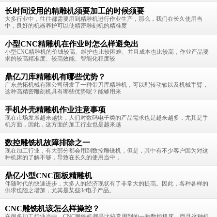
长时间没用的精雕机须要加工的时候须要
大多行业中，往往都需要用到精雕机进行作业生产，那么，我们在长久使用当
中，良好的机器养护可以使精密雕刻机的精准度
小型CNC精雕机在作业时怎么样避免出
小型CNC精雕机的价钱较高、维护也比较困难、并且成本也比较高，作业产品要
求的较高精准度、较高效能、智能化程度较
鼎亿刀库精雕机有哪些优势？
广东鼎拓机械有限公司研发了一种带刀库精雕机，可以配转动轴以及机械手臂，
这种高精密雕刻机具有哪些优势呢？能够用来
手机外壳精雕机作业注意事项
现在市场发展越来越快，人们对数码电子类的产品需求也是越来越多，尤其是手
机方面，因此，这方面的加工行业也是越来越
数控雕铣机故障排除之一
现在加工行业，有大部分都会用到数控雕铣机，但是，其中有不少客户因为对这
种机床的了解不够，导致在长久的使用当中，
鼎亿小型CNC面板精雕机
伴随时代的快速进步，大多人的经济现状有了非常大的提高。因此，各种各样的
供求也随之增加，尤其是某些3c电子产品。
CNC雕铣机该怎么样操控？
在很多加工行业当中，CNC雕铣机都是比较常用到的一种数控机床，而且这种机