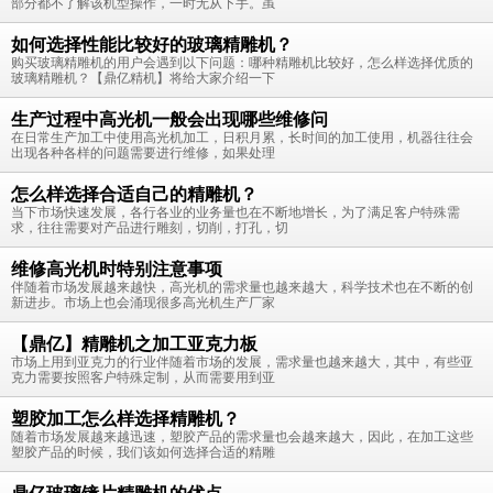
部分都不了解该机型操作，一时无从下手。虽
如何选择性能比较好的玻璃精雕机？
购买玻璃精雕机的用户会遇到以下问题：哪种精雕机比较好，怎么样选择优质的
玻璃精雕机？【鼎亿精机】将给大家介绍一下
生产过程中高光机一般会出现哪些维修问
在日常生产加工中使用高光机加工，日积月累，长时间的加工使用，机器往往会
出现各种各样的问题需要进行维修，如果处理
怎么样选择合适自己的精雕机？
当下市场快速发展，各行各业的业务量也在不断地增长，为了满足客户特殊需
求，往往需要对产品进行雕刻，切削，打孔，切
维修高光机时特别注意事项
伴随着市场发展越来越快，高光机的需求量也越来越大，科学技术也在不断的创
新进步。市场上也会涌现很多高光机生产厂家
【鼎亿】精雕机之加工亚克力板
市场上用到亚克力的行业伴随着市场的发展，需求量也越来越大，其中，有些亚
克力需要按照客户特殊定制，从而需要用到亚
塑胶加工怎么样选择精雕机？
随着市场发展越来越迅速，塑胶产品的需求量也会越来越大，因此，在加工这些
塑胶产品的时候，我们该如何选择合适的精雕