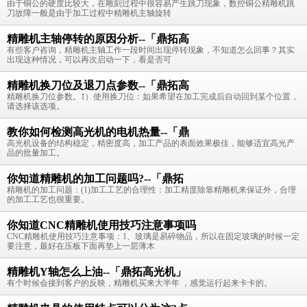
由于铜公的硬度比较大，在雕刻过程中很容易产生跳刀现象，数控铜公精雕机跳
刀故障一般是由于加工过程中精雕机主轴旋转
精雕机主轴停转的原因分析--「鼎拓高
有些客户咨询，精雕机主轴工作一段时间出现停转现象，不知道怎么回事？其实
出现这种情况，可以再次启动一下，看是否可
精雕机换刀位及退刀点参数--「鼎拓高
精雕机换刀位参数。1）使用换刀位：如果希望在加工完成后自动回到某个位置，
请选择该选项。
教你如何检测高光机的电机热量--「鼎
高光机设备的结构稳定，精密度高，加工产品的表面效果极佳，能够适宜高光产
品的批量加工。
你知道精雕机的加工问题吗?--「鼎拓
精雕机的加工问题：(1)加工工艺的合理性：加工精度除靠精雕机来保证外，合理
的加工工艺也很重要。
你知道CNC精雕机使用技巧注意事项吗
CNC精雕机使用技巧注意事项：1、玻璃是易碎物品，所以在固定玻璃的时候一定
要注意，最好在压板下面再垫上一层薄木
精雕机Y轴怎么上油--「鼎拓高光机」
有个时候会接到客户的反映，精雕机买来大半年 ，感觉运行起来卡卡的。