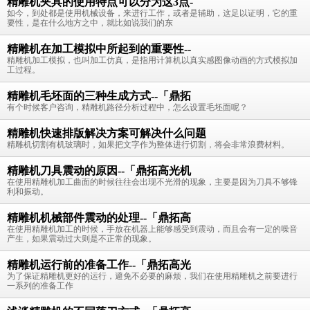
精雕机夹具的使用特点可以分为这3点-
如今，到处都是使用机械设备，来进行工作，或者是辅助，这足以证明，它的重
要性，是在什么地方之中，就比如说我们的东
精雕机在加工模拟中所起到的重要性--
精雕机加工模拟，也叫加工仿真，是指用计算机以真实感图像动画的方式模拟加
工过程。
精雕机毛坯面的三种生成方式--「鼎拓
有个时候客户咨询，精雕机路径分析过程中，怎么设置毛坯面呢？
精雕机快速排版解决方案可解决什么问题
精雕机切割有机玻璃时，如果把文字作为整体进行切割，将会非常浪费材料。
精雕机刀具震动的原因--「鼎拓高光机
在使用精雕机加工曲面的时候往往会出现不光滑的现象，主要是因为刀具不够锋
利和振动。
精雕机机械部件震动的处理--「鼎拓高
在使用精雕机加工的时候，手放在机器上能够感受到震动，而且会有一定的噪音
产生，如果震动过大则是不正常的现象。
精雕机运行前的准备工作--「鼎拓高光
为了保证精雕机更好的运行，避免不必要的麻烦，我们在使用精雕机之前要进行
一系列的准备工作