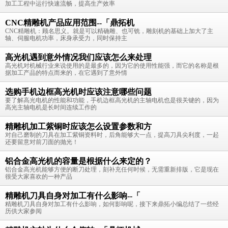
加工工程中运行快速流畅，提高生产效率
CNC精雕机产品应用范围--「鼎拓机
CNC精雕机：顾名思义。就是可以精确雕、也可铣，雕刻机的基础上加大了主
轴、伺服电机功率，床身承受力，同时保持主
高光机遇到意外情况我们应该怎么来处理
高光机对机械行业来说使用的是最多的，因为它的使用性能强，而它的名称是根
据加工产品的特点而来的，在它遇到了意外情
选购手机边框高光机时应该注意哪些问题
要了解高光电机的性能和功能，手机边框高光机的主轴电机也是很关键的，因为
高光主轴电机是长时间连续工作的
精雕机加工紫铜时应该怎么设置参数和方
对自己磨制的刀具在加工紫铜资料时，后角能够大一点，提高刀具尖利度，一起
还要留意对前刀面的抛光！
铝合金高光机的容量是根据什么来定的？
铝合金高光机能够方便的断刀处理，刻补充任何时候，无需重新排版，它是现在
很受大家喜欢的一种产品
精雕机刀具自身对加工有什么影响--「
精雕机刀具自身对加工有什么影响，如何影响呢，接下来鼎拓小编总结了一些经
历供大家参阅