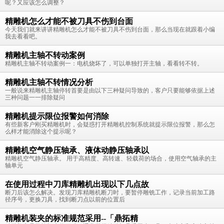
呢？又应该怎么调整？
精雕机怎么才能不被刀具不伤到台面
今天我们就来讲讲精雕机怎么才能不被刀具不伤到台面，那么当现在就跟着小编
我去看看吧。
精雕机主轴不转动案例
精雕机主轴不转动案例一：电机烧坏了，可以单独打开主轴，看看转不转。
精雕机主轴不转情况分析
一般说来精雕机主轴停转首要是由以下三种疑问导致的，客户只要能够依据上述
三种问题一一排除疑问
精雕机提示限位报警如何消除
有些新客户刚买精雕机时，会疑惑打开精雕机控制系统就提示限位报警，那么怎
么样才能消除这个提示呢？
精雕机空气静压轴承、液体动静压轴承以
精雕机空气静压轴承。 用于高精度、高转速、轻载荷的场合，使用空气轴承的主
轴单元
在使用过程中刀库精雕机出现以下几点故
断刀后该怎么解决。发现刀库精雕机断刀时，要暂停雕铣工作，记录当前加工路
径序号，更换刀具，找到断刀点以前的位置后
精雕机装夹的标准规范采用--「鼎拓精