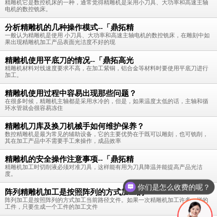
精雕机它是数控机床的一种，通常觉得精雕机是采用小刀具、大功率和高速主轴
电机的数控铣床。
分析精雕机的几种操作模式--「鼎拓精
一般认为精雕机是使用 小刀具、大功率和高速主轴电机的数控铣床，在雕刻中如
果出现精雕机加工产品表面光洁度不好的现
精雕机使用平底刀的情况--「鼎拓高光
精雕机材料对线速度要求不高，在加工紫铜，铝合金等材料时要使用平底刀进行
加工。
精雕机使用过程中容易出现那些问题？
在很多时候，精雕机主轴都是采用水冷的，但是，如果温度太低的话，主轴和循
环水管就会很容易冻住
精雕机刀库及换刀机械手如何维护保养？
数控精雕机是最为常见的辅助设备，它的主要优势在于既可以雕刻，也可铣削，
其在加工产品中不需要手工来操作，成品效率
精雕机的安全操作注意事项--「鼎拓精
你们是怎么收费的呢？
精雕机加工时切削液必须对准刀具，这样能有用为刀具降温并能提高产品光洁
度。
现在有优惠活动么？
阵列精雕机加工是按照阵列的方式加工的
阵列加工是按照阵列的方式加工当前路径文件。如果一次精雕机加工许多一样的
工件，只要生成一个工件的加工文件