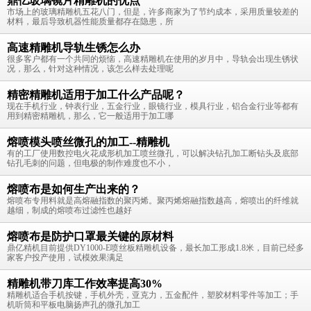
鼎亿玻璃镜片精雕机的优点
市场上的玻璃精雕机五花八门，但是，许多商家为了节约成本，采用质量较差的
材料，最后导致机器性能质量都存在隐患，所
高速精雕机导轨生锈怎么办
很多客户都有一个共同的烦恼，高速精雕机在使用的岁月中，导轨会出现生锈状
况，那么，针对这种情况，该怎么样去处理呢
精密精雕机适用于加工什么产品呢？
现在手机行业，钟表行业，五金行业，眼镜行业，模具行业，铝合金行业等都有
用到精密精雕机，那么，它一般适用于加工哪
熔喷模头喷丝微孔的加工--精雕机
有的工厂使用数控电火花成形机加工喷丝微孔，可以解决钻孔加工断钻头及底部
钻孔毛刺的问题，但电极的制作难度也不小，
熔喷布是如何生产出来的？
熔喷布专用料就是高熔融指数的聚丙烯。聚丙烯熔融指数越高，熔喷出的纤维就
越细，制成的熔喷布过滤性也越好
熔喷布是防护口罩最关键的原材料
鼎亿精机目前提供DY1000-E喷丝板精雕机设备，最长加工形成1.8米，目前已经多
家客户投产使用，试模效果满足
精雕机带刀库工作效率提高30%
精雕机适合手机按键，手机外壳，亚克力，五金配件，塑胶材料零件等加工；手
机听筒和平板电脑扬声孔的微孔加工