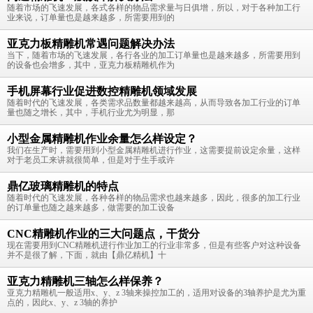
随着市场的飞速发展，各式各样的物品需求量与日俱增，所以，对于各种加工行
业来说，订单量也是越来越多，所需要用到的
亚克力板精雕机常遇问题解决办法
当下，随着市场的飞速发展，各行各业的加工订单量也是越来越多，所需要用到
的设备也会增多，其中，亚克力板精雕机作为
手机屏幕行业促进数控精雕机领域发展
随着时代的飞速发展，各类需求品数量都越来越高，从而导致各加工行业的订单
量也随之增长，其中，手机行业尤为明显，那
小型金属精雕机作业余量怎么样设定？
我们在生产时，需要用到小型金属精雕机进行作业，这需要提前设定余量，这样
对于老员工来讲就很简单，但是对于生手或许
鼎亿玻璃精雕机的特点
随着时代的飞速发展，各种各样的物品需求也越来越多，因此，很多的加工行业
的订单量也随之越来越多，做需要的加工设备
CNC精雕机作业的三大问题点，干货分
现在需要用到CNC精雕机进行作业加工的行业非常多，但是有些客户对这种设备
并不是很了解，下面，就由【鼎亿精机】十
亚克力精雕机三轴怎么样保养？
亚克力精雕机一般适用x、y、z 3轴来操控加工的，适用对设备的3轴养护是尤为重
点的，因此x、y、z 3轴的养护