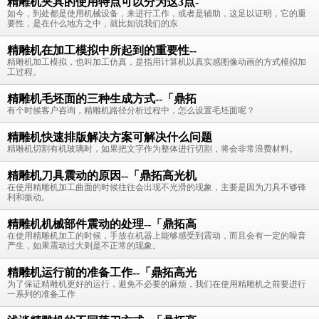
精雕机夹具的使用特点可以分为这3点-
如今，到处都是使用机械设备，来进行工作，或者是辅助，这足以证明，它的重
要性，是在什么地方之中，就比如说我们的东
精雕机在加工模拟中所起到的重要性--
精雕机加工模拟，也叫加工仿真，是指用计算机以真实感图像动画的方式模拟加
工过程。
精雕机毛坯面的三种生成方式--「鼎拓
有个时候客户咨询，精雕机路径分析过程中，怎么设置毛坯面呢？
精雕机快速排版解决方案可解决什么问题
精雕机切割有机玻璃时，如果把文字作为整体进行切割，将会非常浪费材料。
精雕机刀具震动的原因--「鼎拓高光机
在使用精雕机加工曲面的时候往往会出现不光滑的现象，主要是因为刀具不够锋
利和振动。
精雕机机械部件震动的处理--「鼎拓高
在使用精雕机加工的时候，手放在机器上能够感受到震动，而且会有一定的噪音
产生，如果震动过大则是不正常的现象。
精雕机运行前的准备工作--「鼎拓高光
为了保证精雕机更好的运行，避免不必要的麻烦，我们在使用精雕机之前要进行
一系列的准备工作