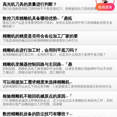
高光机刀具的质量进行判断？
我们在选购高光机刀具时由于不能当场试刀，很难鉴别出刀具的质量好坏。
数控刀库精雕机具备哪些优势--「鼎拓
看自己的产品是否需要用到带刀库的。然而在实际应用中带刀库精雕机优势又有
哪些呢？
精雕机的精度是否符合各位加工厂家的要
下面是鼎拓机械总结出检测精雕机的精准度的几种方法
精雕机在进行加工时，会用到平底刀吗？
在用精雕机进行加工时，会用到平底刀，但是在什么情况下使用平底刀呢？
精雕机变频器控制回路与主回路--「鼎
控制回路。精雕机具有工频变频的手动切换，以便在变频出现故障时可以手动切
工频运行，因输出端不能加电压，固工频和变
可以根据加工需求精度来选择精雕机--
选择精雕机可以从以下四点来判断：1.依据被加工需求精度来挑选它的传动方法
检验精雕机不能回机械原点的原因--「
CNC精雕机机械原点即雕刻的起点，定义好起点后才能雕刻出相应的工件，否则
很容易出现产品雕刻超出工件范围，或者雕
数控精雕机设备的防尘技巧有哪些？--