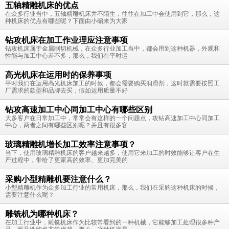
五轴精雕机床的优点
在众多行业当中，五轴精雕机床并不陌生，往往在加工中会使用到它，那么，这
种机床的优点有哪些呢？下面由小编来为大家
钻攻机床在加工作业理应注意事项
钻攻机床属于金属削切机械，在众多行业加工当中，都会用到这种机器，外观和
性能与加工中心差不多，那么，我们在平时运
高光机床在运用时的保养事项
平时我们在运用高光机床加工的时候，都会需要购买润滑剂，这时就需要按照工
厂需求的款型和品牌去买，假如运用质量不好
钻攻高速加工中心同加工中心有哪些区别
大多客户在日常加工中，常常会有这样的一个问题点，攻钻高速加工中心同加工
中心，两者之间有哪些区别呢？并且有很多客
玻璃精雕机增长加工效率注意事项？
当下，使用玻璃精雕机床的客户越来越多，使用它来加工的时效能够让客户在生
产过程中，带给了更家高的效率、更加完美的
采购小型精雕机要注意什么？
小型精雕机作为众多加工行业的常用机床，那么，我们在采购这种机床的时候，
需要注意什么呢？
雕铣机为哪种机床？
在加工行业中，雕铣机床作为比较常看到的一种机械，它能够加工处理很多种产