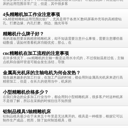
床的运用范围非常广泛，但是，其中很多客
4头精雕机加工作业注意事项
4头精密精雕机运用范围比较广，尤其是用于各类3C数码屏幕外壳等的高精密钻
孔、打磨边缘、内孔打磨、倒边、抛光等等
精雕机什么牌子好？
有的老板想要采购精密精雕机床，却不知该需要注意什么事项，需要注意哪些基
础数值，该如何查看机床功能优劣，那么，在
cnc精雕机在加工流程的注意事项
在许多情况下，cnc精雕机的主轴一般是运用水冷式的，不过假如温差过低，主轴
点机和自循环管道可能会发生冻结，导致
金属高光机床的主轴电机为何会发热？
现在越来越多的加工行业，在加工产品的时候，都会用到金属高光机床来进行高
精密加工，但是，在长久的使用当中，机床的
小型精雕机价格多少？
在我们身边的众多加工行业当中，都会用到小型精雕机床，很多客户对这种机床
不是很了解，所以在采购的时候往往不知所措
铝制品模具5轴精雕机床
铝制品模具最少在于未来五十年里是无法离开的。模具是一种模形，根据它可以
制作生产成品，然而，除了如何制造模具，很