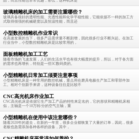
品，而且性能也非常优越，那么，这种机床是
玻璃精雕机床的加工需要注重哪些？
玻璃具备很好的透明性能、光透性能和化学平稳性能，它能依据不一样的加工方
式取得很强的机械硬度以及恒温性能，而且还
小型数控精雕机作业常识
在高速发展的当下，很多产品需求量不断剧增，因此很多行业不断兴起。在加工
行业当中，小型数控精雕机床是比较常用的，
面板精雕机加工工艺
随着市场的飞速发展，人们的生活水平也有很大幅度的提升，所以，对于各方面
的需求也再增长，特别是一些3C数码类的。
小型精雕机日常加工须要注意事项
小型精雕机床是一种常用的数控机械，重点用在磨具电极生产加工和零部件加
工。相对个别新手来讲，这种设备往往是比较不
CNC高光机床作业加工
CNC高光机床是依据它生产加工产品的特性来定名的，它的形状和精雕机床相
似，主轴是一个10万转/分的空气主轴，重
小型精雕机在使用中该注意哪些？
随着2020年的逝去，在新的一年里，很多企业都恢复了大量的订单，因此，很多
老板也急需添加各种各样的设备，其中，
CNC精雕机床平常该如何养护？