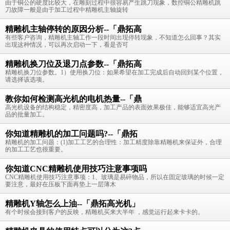
由于铜公的硬度比较大，在雕刻过程中很容易产生跳刀现象，数控铜公精雕机跳
刀故障一般是由于加工过程中精雕机主轴旋转
精雕机主轴停转的原因分析--「鼎拓高
有些客户咨询，精雕机主轴工作一段时间出现停转现象，不知道怎么回事？其实
出现这种情况，可以再次启动一下，看是否可
精雕机换刀位及退刀点参数--「鼎拓高
精雕机换刀位参数。1）使用换刀位：如果希望在加工完成后自动回到某个位置，
请选择该选项。
教你如何检测高光机的电机热量--「鼎
高光机设备的结构稳定，精密度高，加工产品的表面效果极佳，能够适宜高光产
品的批量加工。
你知道精雕机的加工问题吗?--「鼎拓
精雕机的加工问题：(1)加工工艺的合理性：加工精度除靠精雕机来保证外，合理
的加工工艺也很重要。
你知道CNC精雕机使用技巧注意事项吗
CNC精雕机使用技巧注意事项：1、玻璃是易碎物品，所以在固定玻璃的时候一定
要注意，最好在压板下面再垫上一层薄木
精雕机Y轴怎么上油--「鼎拓高光机」
有个时候会接到客户的反映，精雕机买来大半年 ，感觉运行起来卡卡的。