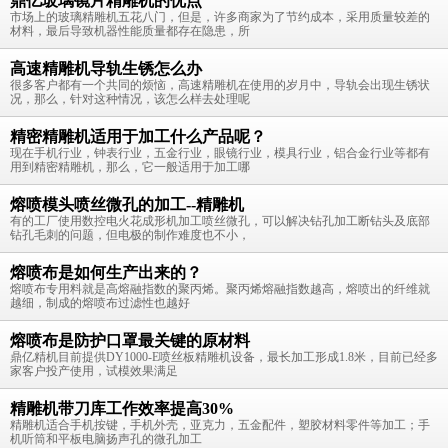
鼎亿玻璃镜片精雕机的优点
市场上的玻璃精雕机五花八门，但是，许多商家为了节约成本，采用质量较差的
材料，最后导致机器性能质量都存在隐患，所
高速精雕机导轨生锈怎么办
很多客户都有一个共同的烦恼，高速精雕机在使用的岁月中，导轨会出现生锈状
况，那么，针对这种情况，该怎么样去处理呢
精密精雕机适用于加工什么产品呢？
现在手机行业，钟表行业，五金行业，眼镜行业，模具行业，铝合金行业等都有
用到精密精雕机，那么，它一般适用于加工哪
熔喷模头喷丝微孔的加工--精雕机
有的工厂使用数控电火花成形机加工喷丝微孔，可以解决钻孔加工断钻头及底部
钻孔毛刺的问题，但电极的制作难度也不小，
熔喷布是如何生产出来的？
熔喷布专用料就是高熔融指数的聚丙烯。聚丙烯熔融指数越高，熔喷出的纤维就
越细，制成的熔喷布过滤性也越好
熔喷布是防护口罩最关键的原材料
鼎亿精机目前提供DY1000-E喷丝板精雕机设备，最长加工形成1.8米，目前已经多
家客户投产使用，试模效果满足
精雕机带刀库工作效率提高30%
精雕机适合手机按键，手机外壳，亚克力，五金配件，塑胶材料零件等加工；手
机听筒和平板电脑扬声孔的微孔加工