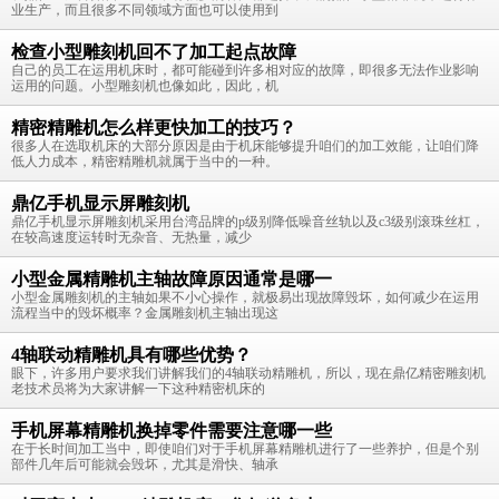
业生产，而且很多不同领域方面也可以使用到
检查小型雕刻机回不了加工起点故障
自己的员工在运用机床时，都可能碰到许多相对应的故障，即很多无法作业影响
运用的问题。小型雕刻机也像如此，因此，机
精密精雕机怎么样更快加工的技巧？
很多人在选取机床的大部分原因是由于机床能够提升咱们的加工效能，让咱们降
低人力成本，精密精雕机就属于当中的一种。
鼎亿手机显示屏雕刻机
鼎亿手机显示屏雕刻机采用台湾品牌的p级别降低噪音丝轨以及c3级别滚珠丝杠，
在较高速度运转时无杂音、无热量，减少
小型金属精雕机主轴故障原因通常是哪一
小型金属雕刻机的主轴如果不小心操作，就极易出现故障毁坏，如何减少在运用
流程当中的毁坏概率？金属雕刻机主轴出现这
4轴联动精雕机具有哪些优势？
眼下，许多用户要求我们讲解我们的4轴联动精雕机，所以，现在鼎亿精密雕刻机
老技术员将为大家讲解一下这种精密机床的
手机屏幕精雕机换掉零件需要注意哪一些
在于长时间加工当中，即使咱们对于手机屏幕精雕机进行了一些养护，但是个别
部件几年后可能就会毁坏，尤其是滑快、轴承