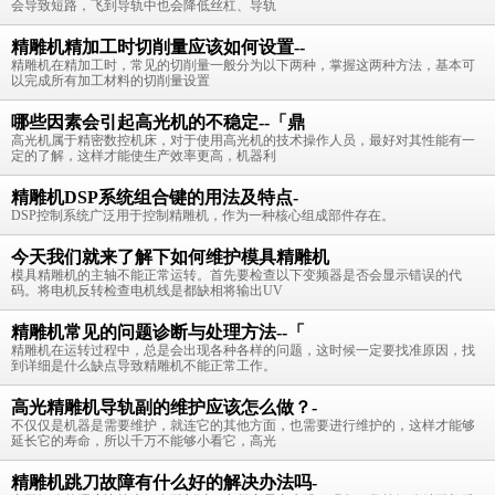
会导致短路，飞到导轨中也会降低丝杠、导轨
精雕机精加工时切削量应该如何设置--
精雕机在精加工时，常见的切削量一般分为以下两种，掌握这两种方法，基本可
以完成所有加工材料的切削量设置
哪些因素会引起高光机的不稳定--「鼎
高光机属于精密数控机床，对于使用高光机的技术操作人员，最好对其性能有一
定的了解，这样才能使生产效率更高，机器利
精雕机DSP系统组合键的用法及特点-
DSP控制系统广泛用于控制精雕机，作为一种核心组成部件存在。
今天我们就来了解下如何维护模具精雕机
模具精雕机的主轴不能正常运转。首先要检查以下变频器是否会显示错误的代
码。将电机反转检查电机线是都缺相将输出UV
精雕机常见的问题诊断与处理方法--「
精雕机在运转过程中，总是会出现各种各样的问题，这时候一定要找准原因，找
到详细是什么缺点导致精雕机不能正常工作。
高光精雕机导轨副的维护应该怎么做？-
不仅仅是机器是需要维护，就连它的其他方面，也需要进行维护的，这样才能够
延长它的寿命，所以千万不能够小看它，高光
精雕机跳刀故障有什么好的解决办法吗-