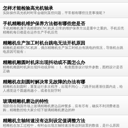
怎样才能检验高光机轴承
实际操作高光机时时常会碰到某些问题，平常都有哪些注意事项呢？
手机精雕机维护保养方法都有哪些您是否
手机精雕机属于高精密的CNC机床,日常的维护保养方法是重中之重的。手机后壳
精雕机每日都是在运作生产手机后壳
精雕机生产加工时机台跳电无法开机原因
精雕机是精密CNC机床，偶尔精雕机生产加工时机台有跳电的情况，导致机台跳
电原因可能有：
精雕机雕圆时机床出现抖动或不圆怎么办
精雕机雕圆时机床出现抖动或异响 ： 1、检查图形设计软件参数，图档设计是否
正确
精雕机在刻圆时解决常见故障的办法有哪
精雕机在刻圆时，重复运行多次程序，出现不同心，刀路开始逐渐往圆内走，给
人感觉这个圆越画越小，或者在刻字时
玻璃精雕机磨边的特性
现阶段在我国市场上玻璃精雕机磨边品种繁多，应有尽有，确实不利消费者选
购，精雕数控给大家介绍下玻璃精雕机磨边的种
精雕机主轴转速没有达到设定值调整方法
精雕机在加工过程中，有时会出现主轴转速没有达到设置的数值，是什么原因