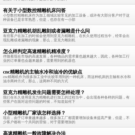
有关于小型数控精雕机床问答
小型数控精雕机床作为加工领域比较常见的加工设备，或许有大部分客户对于这
种设备已是非常熟悉，但是，也存在有一小部
亚克力精雕机胡乱雕刻或者漏雕是什么问
有些客户在加工的时候会使用到亚克力精雕机，在长久使用过程当中，经常会出
现乱雕或者漏雕的现象，那么，亚克力雕刻机
怎么样判定高速精雕机精准度？
伴随着现在市场的高速发展，各种物品的需求量也越来越大，因此，各种加工行
业的订单量也会越来越多，需要用到的机器也
cnc精雕机的主轴水冷和油冷的优缺点
cnc精雕机作为很多加工业中比较常用到的一种机床，而这种机床的主轴有水冷和
油冷两种方式，那么，这两种不同的方式
亚克力精雕机发生问题需要怎样处理？
我们在长久使用亚克力精雕机进行加工的过程当中，会出现各种各样的问题，有
些客户在面对这些问题的时候，不知道如何下
小型精雕机厂家该怎样选择？
现在，由于订单量越来越多，很多加工厂都需要增加设备来提高产量，但是，不
少客户都有一个共同的苦恼，对于需要增加的
高速精雕机一般故障解决办法