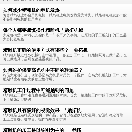
如何减少精雕机的电机发热
每台精雕机上都会用到电机，精雕机上电机发热最为常见。精雕机电机发热一般
不会影响电机的使用寿命
每个人都要谨慎操作精雕机「鼎拓机械」
大家都清楚，精雕机的操作是一件很严肃的事情。在原始的手工雕刻下的工艺品
大多比较粗糙
精雕机正确的使用方式有哪些？「鼎拓机
精雕机可以在很多机械行业中运用，一般在加工中心、精雕机既可以做产品，也
可以做模具，是现在很受重视的产品。
如何维护保养高光机中不同的联轴器？-
相信大家都知道，联轴器是高光机最常用的一个配件，在高光机雕刻加工中，对
雕刻精度有着极大的确定性作用。
精雕机工作过程中可能越到的问题
精雕机在工作中难免也会遇到困难的时候。首先，精雕机工作中的干扰可采取以
下下措施加以解决：
精雕机具有极好的视觉效果--「鼎拓机
精雕机是现在很受欢迎的一种产品，它可以在很多地方运用，它运行稳定可靠、
加工质量好、效率高、操作简单维护方便
精雕机的加工是以铣削为主的--「鼎拓