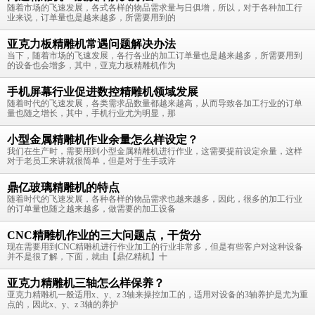
随着市场的飞速发展，各式各样的物品需求量与日俱增，所以，对于各种加工行
业来说，订单量也是越来越多，所需要用到的
亚克力板精雕机常遇问题解决办法
当下，随着市场的飞速发展，各行各业的加工订单量也是越来越多，所需要用到
的设备也会增多，其中，亚克力板精雕机作为
手机屏幕行业促进数控精雕机领域发展
随着时代的飞速发展，各类需求品数量都越来越高，从而导致各加工行业的订单
量也随之增长，其中，手机行业尤为明显，那
小型金属精雕机作业余量怎么样设定？
我们在生产时，需要用到小型金属精雕机进行作业，这需要提前设定余量，这样
对于老员工来讲就很简单，但是对于生手或许
鼎亿玻璃精雕机的特点
随着时代的飞速发展，各种各样的物品需求也越来越多，因此，很多的加工行业
的订单量也随之越来越多，做需要的加工设备
CNC精雕机作业的三大问题点，干货分
现在需要用到CNC精雕机进行作业加工的行业非常多，但是有些客户对这种设备
并不是很了解，下面，就由【鼎亿精机】十
亚克力精雕机三轴怎么样保养？
亚克力精雕机一般适用x、y、z 3轴来操控加工的，适用对设备的3轴养护是尤为重
点的，因此x、y、z 3轴的养护