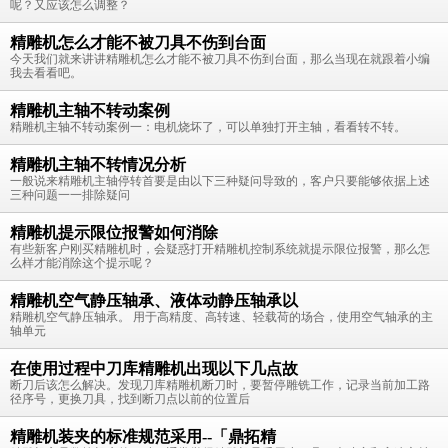
呢？又应该怎么调整？
精雕机怎么才能不被刀具不伤到台面
今天我们就来讲讲精雕机怎么才能不被刀具不伤到台面，那么当现在就跟着小编
我去看看吧。
精雕机主轴不转动案例
精雕机主轴不转动案例一：电机烧坏了，可以单独打开主轴，看看转不转。
精雕机主轴不转情况分析
一般说来精雕机主轴停转首要是由以下三种疑问导致的，客户只要能够依据上述
三种问题一一排除疑问
精雕机提示限位报警如何消除
有些新客户刚买精雕机时，会疑惑打开精雕机控制系统就提示限位报警，那么怎
么样才能消除这个提示呢？
精雕机空气静压轴承、液体动静压轴承以
精雕机空气静压轴承。 用于高精度、高转速、轻载荷的场合，使用空气轴承的主
轴单元
在使用过程中刀库精雕机出现以下几点故
断刀后该怎么解决。发现刀库精雕机断刀时，要暂停雕铣工作，记录当前加工路
径序号，更换刀具，找到断刀点以前的位置后
精雕机装夹的标准规范采用--「鼎拓精