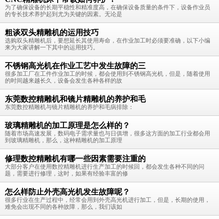
为了确保设备的长期平稳性和精准度高，在确保设备质量的条件下，设备作业员
的专长技术养护起到尤为关键的因素。无论是
粗谈双头精雕机的运用技巧
选购双头精雕机后，要想延长其使用寿命，在作业加工时必须要准确，以下小编
来为大家讲解一下其中的运用技巧。
不锈钢高光机在作业工艺中发生故障的三
很多加工厂在工件作业加工的时候，都会使用到不锈钢高光机，但是，随着使用
的时间越来越长久，设备会发生各种各样的故
东莞数控精雕机和镜片精雕机的养护和毛
东莞数控精雕机与镜片精雕机的养护和毛病排除：
玻璃精雕机的加工原理是怎么样的？
随着市场高速发展，数码电子需求量也与日俱增，很多这方面的加工行业都会用
到玻璃精雕机，那么，这种精雕机的加工原理
修理数控精雕机有哪一些因素需要注重的
大部分客户在使用数控精雕机进行生产加工的时候回，都会发生各种不同的问
题，需要进行修理，这时，如果有经验丰富的修
怎么样防止外壳高光机发生故障呢？
很多行业在生产过程中，经常会用到外壳高光机进行加工，但是，长期的使用，
难免会出现不同的各种故障，那么，我们该如