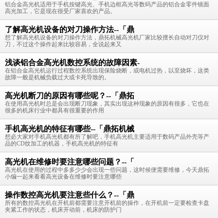
铝合金高光机适用于手机按键高光、手机边框高光等数码产品的铝合金零件镜面
高光加工，它是现在很受厂家喜欢的产品。
了解高光机设备的对刀操作方法--「鼎
想了解高光机设备的对刀操作方法，鼎拓机械高光机厂家比较擅长自动对刀仪对
刀，不过这个操作起来比较容易，全说起来又
浅谈铝合金高光机数控系统的故障因素-
在铝合金高光机运行过程数控系统出现保险烧断，或电机过热，以至烧坏，这类
故障一般是机械负载过大或卡死导致的。
高光机断刀的原因有哪些呢？--「鼎拓
在使用高光机时总是会出现断刀现象，其实出现这种现象的原因有很多，它也在
很多的机床行业中都具有很重要的作用
手机高光机的特征有哪些--「鼎拓机械
想必大家对手机高光机都有所了解吧，手机高光机主要适用于数码产品外壳等产
品的CD纹加工的机器，手机高光机的特征有
高光机在维修时要注意哪些问题？--「
高光机在使用的过程中多多少少会出现一些问题，这时候便需要维修，今天鼎拓
小编一起来看看高光设备在维修时要注意哪些
操作数控高光机要注意些什么？--「鼎
所有的数控高光机在开机前都需要注意开机前的操作，在开机前一定要检查卡盘
夹紧工作的状态，机床开动前，机床的防护门