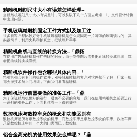
精雕机雕刻尺寸大小有误差怎样处理--
当精雕机雕刻尺寸大小有误差时，可以从以下几个方面去考虑：1、文件设计转换
中出现问题。
手机玻璃精雕机固定工件方式以及加工注
很多新客户都比较好奇手机玻璃精雕机是怎么能固定一片薄薄的玻璃镜片的，其
实很简单，利用夹具和抽真空，把玻璃片牢牢
精雕机曲线与直线的转换方法--「鼎拓
在使用广告精雕机制作广告牌的时候，由于制作图片需要把直线转换成曲线，或
者把曲线转换成直线。
精雕机软件操作包含哪些具体内容--「
精雕机都会有专门的操作软件，刚接触精雕机的客户对软件都不了解，厂家一般
都会派技术员上门培训，下面我们看看精雕机
精雕机运行前需要做的准备工作--「鼎
为了保证精雕机更好的运行，避免不必要的麻烦，我们在使用精雕机之前要进行
一系列的准备工作，下面具体看一下都有哪些
数控机床与数控车床的概念和功能区别有
数控机床是所有带数控系统的机床，而数控车床是带数控系统的车床。数控车床
只是数控机床中的一个大的门类而已，数控机
铝合金高光机的使用效果怎么样呢？「鼎