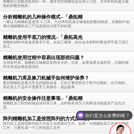
精雕机它是数控机床的一种，通常觉得精雕机是采用小刀具、大功率和高速主轴
电机的数控铣床。
分析精雕机的几种操作模式--「鼎拓精
一般认为精雕机是使用 小刀具、大功率和高速主轴电机的数控铣床，在雕刻中如
果出现精雕机加工产品表面光洁度不好的现
精雕机使用平底刀的情况--「鼎拓高光
精雕机材料对线速度要求不高，在加工紫铜，铝合金等材料时要使用平底刀进行
加工。
精雕机使用过程中容易出现那些问题？
在很多时候，精雕机主轴都是采用水冷的，但是，如果温度太低的话，主轴和循
环水管就会很容易冻住
精雕机刀库及换刀机械手如何维护保养？
数控精雕机是最为常见的辅助设备，它的主要优势在于既可以雕刻，也可铣削，
其在加工产品中不需要手工来操作，成品效率
精雕机的安全操作注意事项--「鼎拓精
精雕机加工时切削液必须对准刀具，这样能有用为刀具降温并能提高产品光洁
度。
你们是怎么收费的呢？
阵列精雕机加工是按照阵列的方式加工的
阵列加工是按照阵列的方式加工当前路径文件。如果一次精雕机加工许多一样的
工件，只要生成一个工件的加工文件