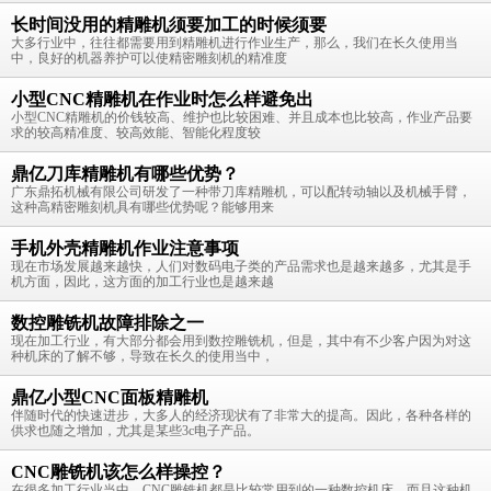
长时间没用的精雕机须要加工的时候须要
大多行业中，往往都需要用到精雕机进行作业生产，那么，我们在长久使用当
中，良好的机器养护可以使精密雕刻机的精准度
小型CNC精雕机在作业时怎么样避免出
小型CNC精雕机的价钱较高、维护也比较困难、并且成本也比较高，作业产品要
求的较高精准度、较高效能、智能化程度较
鼎亿刀库精雕机有哪些优势？
广东鼎拓机械有限公司研发了一种带刀库精雕机，可以配转动轴以及机械手臂，
这种高精密雕刻机具有哪些优势呢？能够用来
手机外壳精雕机作业注意事项
现在市场发展越来越快，人们对数码电子类的产品需求也是越来越多，尤其是手
机方面，因此，这方面的加工行业也是越来越
数控雕铣机故障排除之一
现在加工行业，有大部分都会用到数控雕铣机，但是，其中有不少客户因为对这
种机床的了解不够，导致在长久的使用当中，
鼎亿小型CNC面板精雕机
伴随时代的快速进步，大多人的经济现状有了非常大的提高。因此，各种各样的
供求也随之增加，尤其是某些3c电子产品。
CNC雕铣机该怎么样操控？
在很多加工行业当中，CNC雕铣机都是比较常用到的一种数控机床，而且这种机