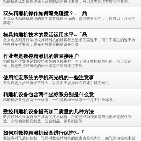
精雕机机床对操作维修人员有较高的技术要求，对刀具夹具也有较高的要求。
双头精雕机操作如何避免碰撞？--「鼎
避免双头精雕机碰撞的发生是有规律可循的，是能够避免的，可以有以下注意的
事项：
模具精雕机技术的灵活运用水平--「鼎
愈来愈多刚开始掌握模具精雕机的顾客都是追求完美速率，而手工雕刻的速率有
很多种多样要素，最先不可置否的是设备自身
作业者是数控精雕机的最直接用户 --
精雕机的作业者是数控精雕机的直接用户，为了保证数控精雕机的一切正常运
作，规定数控精雕机的作业者每日应当实行下列
使用维宏系统的手机高光机的一些注意事
避免自定义步长值设置过大，以免由于误操作而损坏手机高光机
精雕机设备包含两个坐标系分别是什么意
精雕机设备包含两个坐标系，一个是机械坐标系一个是工件坐标系。
数控精雕机设备提高加工质量的几种方法
数控精雕机设备自身所具备的技术优势，目前已成为我国消费类电子零配件制
造、小型精密模具制造、五金制品、家具制造等
如何对数控精雕机设备进行保护?--「
要注意对飞屑的控制，飞屑对数控精雕机的危害也是很大的，如飞到电控柜中就