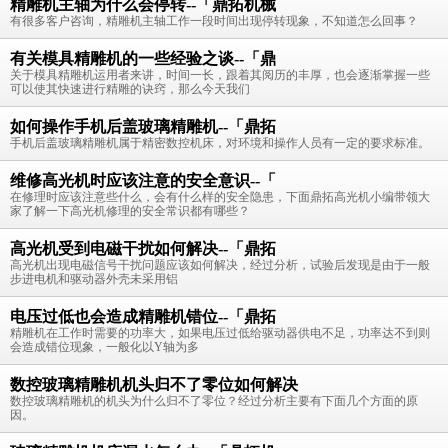
精雕机主轴为什么会停转--「鼎拓机械
有很多客户咨询，精雕机主轴工作一段时间出现停转现象，不知道怎么回事？
有关模具精雕机的一些经验之谈--「鼎
关于模具精雕机运用者来讲，时间一长，跟着其阅历的丰厚，也会逐渐掌握一些
可以使其快速进行精雕的诀窍，那么今天我们
如何操作手机后盖玻璃精雕机--「鼎拓
手机后盖玻璃精雕机属于精密数控机床，对环境和操作人员有一定的要求标准。
维修高光机时应该注意的安全意识--「
在修理时应该注意些什么，会有什么样的安全隐患，下面鼎拓高光机小编带领大
家了解一下高光机修理的安全常识都有哪些？
高光机受到电磁干扰如何解决--「鼎拓
高光机出现电磁信号干扰问题应该如何解决，经过分析，试验后发现是由于一般
步进电机和驱动器外壳未采用铝
电压过低也会造成精雕机错位--「鼎拓
精雕机在工作时需要的功率大，如果电压过低给驱动器供电不足，功率达不到则
会造成错位现象，一般化以Y轴为多
数控玻璃精雕机机头归不了零位如何解决
数控玻璃精雕机的机头为什么归不了零位？经过分析主要有下面几个方面的原
因。