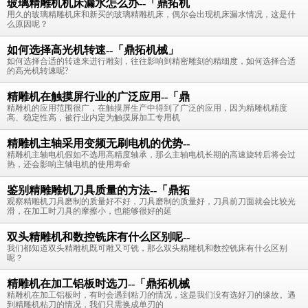
玻璃精雕机机床漏水怎么办--「鼎拓机
用久的玻璃精雕机床和新买的玻璃精雕机床，偶尔会出现机床漏水情况，这是什
么原因呢？
如何选择高光机转速--「鼎拓机械」
如何选择合适的转速来进行雕刻，往往影响到精密雕刻的精细度，如何选择合适
的高光机转速呢?
精雕机在触摸屏行业的广泛应用--「鼎
精雕机的应用范围很广，在触摸屏生产中得到了广泛的应用，因为精雕机精度
高、稳定性高，被行业内定为触摸屏加工专用机
精雕机主轴采用变频无刷电机的优势--
精雕机主轴电机假如不选用高精度轴承，那么主轴电机长期的高速旋转后将会过
热，还会影响主轴电机的使用寿命
鉴别精雕雕机刀具质量的方法--「鼎拓
观察精雕机刀具磨制的质量好不好，刀具磨制的质量好，刀具前刀面就会比较光
滑，在加工时刀具的摩擦小，也能够很好的延
双头精雕机和数控铣床有什么区别呢--
我们都知道双头精雕机既可雕又可铣，那么双头精雕机和数控铣床有什么区别
呢？
精雕机在加工铝板时选刀--「鼎拓机械
精雕机在加工铝板时，有时会遇到粘刀的情况，这是我们没有选好刀的缘故。遇
到精雕机粘刀的情况，我们只需换成单刃的