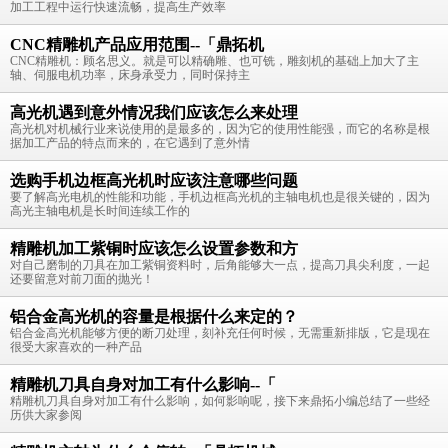
加工工程中运行快速流畅，提高生产效率
CNC精雕机产品应用范围--「鼎拓机
CNC精雕机：顾名思义。就是可以精确雕、也可铣，雕刻机的基础上加大了主
轴、伺服电机功率，床身承受力，同时保持主
高光机遇到意外情况我们应该怎么来处理
高光机对机械行业来说使用的是最多的，因为它的使用性能强，而它的名称是根
据加工产品的特点而来的，在它遇到了意外情
选购手机边框高光机时应该注意哪些问题
要了解高光电机的性能和功能，手机边框高光机的主轴电机也是很关键的，因为
高光主轴电机是长时间连续工作的
精雕机加工紫铜时应该怎么设置参数和方
对自己磨制的刀具在加工紫铜资料时，后角能够大一点，提高刀具尖利度，一起
还要留意对前刀面的抛光！
铝合金高光机的容量是根据什么来定的？
铝合金高光机能够方便的断刀处理，刻补充任何时候，无需重新排版，它是现在
很受大家喜欢的一种产品
精雕机刀具自身对加工有什么影响--「
精雕机刀具自身对加工有什么影响，如何影响呢，接下来鼎拓小编总结了一些经
历供大家参阅