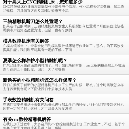
对于高大上CNC精雕机床，您知道多少
CNC精雕机床作业编程是编制作业部件整个流程、作业流程关键参数值、加工物
品规格、刀具偏置方向及其辅助姿态整个流
三轴精雕机断刀怎么处置呢？
如果在作业的时候，三轴精雕机忽然发生刀具断裂如何处置呢？可能有些比较熟
悉的客户就知道处置方法，但是，也有个别的
模具数控机床有关解答
在模具领域当中，经常会使用到模具数控机床进行作业加工，那么，为了高效发
挥其性能，我们理应对其有一定的了解，下面
夏季怎么样养护小型精雕机呢？
广东已经步入较高温度的时期了。对于如此热的时期，cnc设备的最高加工环境温
差可达到五十摄氏度。因此，为了能够最
新购买的小型精雕机该怎么样保养？
我们在购买了崭新的小型精雕机用来加工生产的时候，那么，这个时候该怎么样
去保养新机台呢？下面让我们十多年技术人员
手表数控精雕机有关问答
在我们需要使用到手表数控精雕机进行加工生产的时候，往往我们需要对这种机
床有一定的了解，这样，才可以最大程度发挥
有关cnc数控精雕机解答
在我们加工过程中，大多会用到cnc数控精雕机进行加工作业生产，不过，基于个
别客户对于这种机床不是很了解，所以，