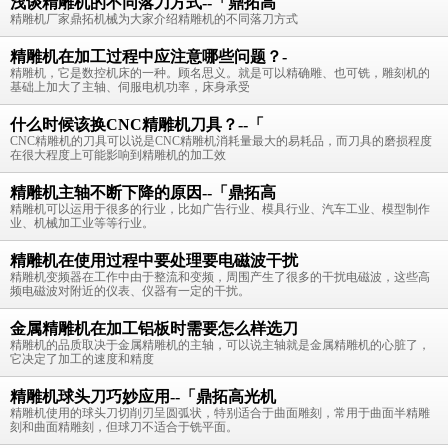
浅谈精雕机的不同落刀方式--「鼎拓高
精雕机厂家鼎拓机械为大家介绍精雕机的不同落刀方式
精雕机在加工过程中应注意哪些问题？-
精雕机，它是数控机床的一种。顾名思义。就是可以精确雕、也可铣，雕刻机的
基础上加大了主轴、伺服电机功率，床身承受
什么时候该换CNC精雕机刀具？--「
CNC精雕机的刀具可以说是CNC精雕机消耗量最大的易耗品，而刀具的磨损程度
在很大程度上可能影响到精雕机的加工效
精雕机主轴不断下降的原因--「鼎拓高
精雕机可以运用于很多的行业，比如广告行业、模具行业、汽车工业、模型制作
业、机械加工业等等行业。
精雕机在使用过程中要处理要电磁波干扰
精雕机变频器在工作中由于整流和变频，周围产生了很多的干扰电磁波，这些高
频电磁波对附近的仪表、仪器有一定的干扰。
金属精雕机在加工铝板时需要怎么样选刀
精雕机的品质取决于金属精雕机的主轴，可以说主轴就是金属精雕机的心脏了，
它决定了加工的速度和精度
精雕机球头刀巧妙应用--「鼎拓高光机
精雕机使用的球头刀切削刃呈圆弧状，特别适合于曲面雕刻，常用于曲面半精雕
刻和曲面精雕刻，但球刀不适合于铣平面。