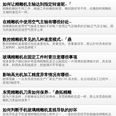
如何让精雕机主轴达到指定转速呢--「
精雕机雕刻不同工件，根据工件的雕刻材质、雕刻路径等不同，在雕刻时精雕机
主轴转速也不一样。
在精雕机中使用空气主轴有哪些好处--
精雕雕刻机使用空气轴承主轴好不好呢？使用正气压轴承的主轴(正气压主轴)，因
为外面来的压缩空气而浮上来
数控精雕机常见的几种速度模式--「鼎
数控精雕机速度模式包括速度优先、质量优先、质量最优等，那么针对具体的加
工材料时，如何选择呢？
玻璃精雕机在固定工件时要注意哪些事项
很多新客户都比较好奇玻璃精雕机是怎么能固定一片薄薄的玻璃镜片的，其实很
简单，利用夹具和抽真空，把玻璃片牢牢吸在
影响高光机加工精度异常情况有哪些--
故障现象：一台东莞高光机生产厂家生产的CNC高光机，在点动或加工过程中，
发现Z轴异常。
东莞精雕机刀库如何保养--「鼎拓精雕
因为只有这样，才能够保证到它的寿命，东莞精雕机也是一样，那么东莞鼎拓精
雕机刀库如何保养？
如何判断手机玻璃精雕机直线导轨的好坏
直线导轨是手机玻璃精雕机的核心部件之一，一条好的直线导轨能确保精雕机在