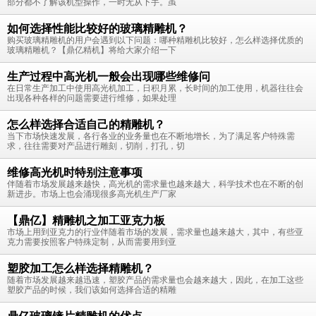
部分都不了解该机型操作，一时无从下手。虽
如何选择性能比较好的玻璃精雕机？
购买玻璃精雕机的用户会遇到以下问题：哪种精雕机比较好，怎么样选择优质的
玻璃精雕机？【鼎亿精机】将给大家介绍一下
生产过程中高光机一般会出现哪些维修问
在日常生产加工中使用高光机加工，日积月累，长时间的加工使用，机器往往会
出现各种各样的问题需要进行维修，如果处理
怎么样选择合适自己的精雕机？
当下市场快速发展，各行各业的业务量也在不断地增长，为了满足客户特殊需
求，往往需要对产品进行雕刻，切削，打孔，切
维修高光机时特别注意事项
伴随着市场发展越来越快，高光机的需求量也越来越大，科学技术也在不断的创
新进步。市场上也会涌现很多高光机生产厂家
【鼎亿】精雕机之加工亚克力板
市场上用到亚克力的行业伴随着市场的发展，需求量也越来越大，其中，有些亚
克力需要按照客户特殊定制，从而需要用到亚
塑胶加工怎么样选择精雕机？
随着市场发展越来越迅速，塑胶产品的需求量也会越来越大，因此，在加工这些
塑胶产品的时候，我们该如何选择合适的精雕