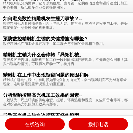
精雕机可以分为两种，它可以精确雕、也可铣，它的移动速度和进给速度比加工
中心要快，所以很多企业会选择使用它。
如何避免数控精雕机发生撞刀事故？--
数控精雕机刀具碰撞是指刀具（包括刀架、拖车等）在移动过程中与工件、夹头
或尾架发生意外碰撞的机器事故。
预防数控精雕机生锈的关键措施有哪些？
数控精雕机在加工金属过程中，加工液会与不同的金属相互作用。
精雕机主轴为什么会停转「鼎拓机械」
有很多客户咨询，精雕机主轴工作一段时间出现停转现象，不知道怎么回事？其
实出现这种情况，可以再次启动一下，看是否
精雕机在工作中出现锯齿问题的原因和解
精雕机在雕刻过程中，有时候如果做X轴方向走刀，会出现雕刻面不光滑有锯齿
现象，这时候需要重新调整主轴垂直度。
分析影响按键高光机加工效果的因素--
一般认为，周边环境的供电电源、振动、环境温度和湿度、灰尘和雷电等等，都
会对按键高光机的加工效果有影响。
导致高光机主轴水冷循环不好的原因--
高光机主轴是高光机的重要配件，也是高光机开机必运行的一个主要配件，高光
在线咨询
拨打电话
机的主轴水冷循环有时候不是很好
返回首页
高光机
产品中心
关于鼎亿