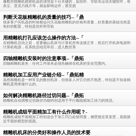
像数控精雕机精密机器的清理是十分关键的，如丝杆、导轨等运动关键部件，有
灰尘、亚克力残片等，就会影响运作，甚至损
判断天花板精雕机的质量的技巧--「鼎
很多客户买机器的时候都会问天花板精雕机的价格和质量，好质量的基础当然是
有好的配置，特别是丝杆和导轨
用精雕机打孔应该怎么操作的方法--「
在精雕机启动之前，首要确认机床与计算机所有连接正常，然后打开机床电源和
计算机电源，在系统启动完毕后，进入数控系
四轴精雕机安装时的注意事项--「鼎拓
四轴精雕机装夹：任何工件装夹必须先确保在机床的安全范围内。
精雕机加工应用产业链介绍--「鼎拓精
虽然精雕机是一种常见的数控机床，但很多人对它仍然不熟悉，特别是不知道精
雕机是用来做什么的。
如何解决精雕机路径过切问题--「鼎拓
精雕机自动调整过切路径功能特别适用于平行截线精加工掉刀的情况。
精雕机成组平面精加工有什么作用呢？-
精雕机成组平面精加工特别适合于加工凹凸处较明显，侧壁接近竖直壁，底面接
近平面的模型的底面。
精雕机机床的分类好和操作人员的技术要