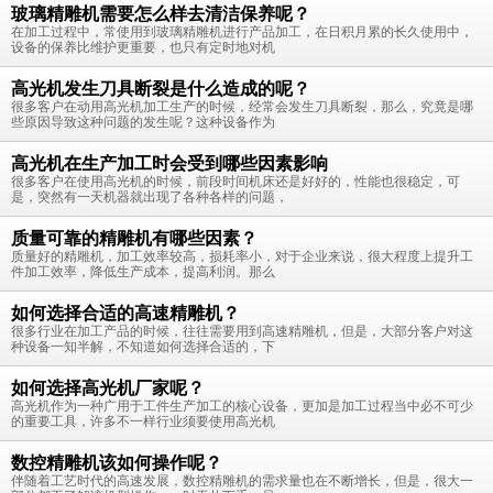
玻璃精雕机需要怎么样去清洁保养呢？
在加工过程中，常使用到玻璃精雕机进行产品加工，在日积月累的长久使用中，
设备的保养比维护更重要，也只有定时地对机
高光机发生刀具断裂是什么造成的呢？
很多客户在动用高光机加工生产的时候，经常会发生刀具断裂，那么，究竟是哪
些原因导致这种问题的发生呢？这种设备作为
高光机在生产加工时会受到哪些因素影响
很多客户在使用高光机的时候，前段时间机床还是好好的，性能也很稳定，可
是，突然有一天机器就出现了各种各样的问题，
质量可靠的精雕机有哪些因素？
质量好的精雕机，加工效率较高，损耗率小，对于企业来说，很大程度上提升工
件加工效率，降低生产成本，提高利润。那么
如何选择合适的高速精雕机？
很多行业在加工产品的时候，往往需要用到高速精雕机，但是，大部分客户对这
种设备一知半解，不知道如何选择合适的，下
如何选择高光机厂家呢？
高光机作为一种广用于工件生产加工的核心设备，更加是加工过程当中必不可少
的重要工具，许多不一样行业须要使用高光机
数控精雕机该如何操作呢？
伴随着工艺时代的高速发展，数控精雕机的需求量也在不断增长，但是，很大一