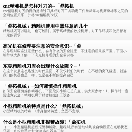
cnc精雕机是怎样对刀的--「鼎拓机
cnc精雕机对刀的目的是通过刀具或对刀工具确定工件坐标系与机床坐标系之间的
空间位置关系，并将cnc精雕机?对刀
「鼎拓机械」精雕机使用中需注意的几个
精雕机既可以雕刻，也可铣削，属于高精密的数控机床，对工作环境和使用都有
一定的要求
高光机在修理要注意的安全意识--「鼎
在修理时应该注意些什么，会有什么的安全隐患，不注意的后果很严重，下面小
编带领大家了解一下高光机修理的安全常识都
东莞精雕机刀库会出现什么故障？--「
在这个发展这么迅速的时代里面，不仅仅我们的时代，在不断的突飞猛进，就连
我们的机器也是一样，也是在不断的提高自己
「鼎拓机械」--如何谨慎操作精雕机
如何安全谨慎操作精雕机，下面鼎拓小编汇总几点，供大家参考：1、操作时一定
要注意安全：精雕机属于精密机械加工设备
小型精雕机的特点是什么?「鼎拓机械」
小型精雕机的特点：1床身整体铸造，坚固不变形。
什么是小型精雕机非报警故障?「鼎拓机
（一）小型精雕机超程报警和解除。超程时,所有运动轴均被自动设置在点动状态,
只要一直按住手动方向键,当机器离开极