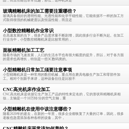
品，而且性能也非常优越，那么，这种机床是
玻璃精雕机床的加工需要注重哪些？
玻璃具备很好的透明性能、光透性能和化学平稳性能，它能依据不一样的加工方
式取得很强的机械硬度以及恒温性能，而且还
小型数控精雕机作业常识
在高速发展的当下，很多产品需求量不断剧增，因此很多行业不断兴起。在加工
行业当中，小型数控精雕机床是比较常用的，
面板精雕机加工工艺
随着市场的飞速发展，人们的生活水平也有很大幅度的提升，所以，对于各方面
的需求也再增长，特别是一些3C数码类的。
小型精雕机日常加工须要注意事项
小型精雕机床是一种常用的数控机械，重点用在磨具电极生产加工和零部件加
工。相对个别新手来讲，这种设备往往是比较不
CNC高光机床作业加工
CNC高光机床是依据它生产加工产品的特性来定名的，它的形状和精雕机床相
似，主轴是一个10万转/分的空气主轴，重
小型精雕机在使用中该注意哪些？
随着2020年的逝去，在新的一年里，很多企业都恢复了大量的订单，因此，很多
老板也急需添加各种各样的设备，其中，
CNC精雕机床平常该如何养护？