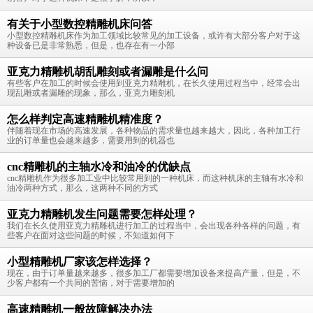
有关于小型数控精雕机床问答
小型数控精雕机床作为加工领域比较常见的加工设备，或许有大部分客户对于这
种设备已是非常熟悉，但是，也存在有一小部
亚克力精雕机胡乱雕刻或者漏雕是什么问
有些客户在加工的时候会使用到亚克力精雕机，在长久使用过程当中，经常会出
现乱雕或者漏雕的现象，那么，亚克力雕刻机
怎么样判定高速精雕机精准度？
伴随着现在市场的高速发展，各种物品的需求量也越来越大，因此，各种加工行
业的订单量也会越来越多，需要用到的机器也
cnc精雕机的主轴水冷和油冷的优缺点
cnc精雕机作为很多加工业中比较常用到的一种机床，而这种机床的主轴有水冷和
油冷两种方式，那么，这两种不同的方式
亚克力精雕机发生问题需要怎样处理？
我们在长久使用亚克力精雕机进行加工的过程当中，会出现各种各样的问题，有
些客户在面对这些问题的时候，不知道如何下
小型精雕机厂家该怎样选择？
现在，由于订单量越来越多，很多加工厂都需要增加设备来提高产量，但是，不
少客户都有一个共同的苦恼，对于需要增加的
高速精雕机一般故障解决办法