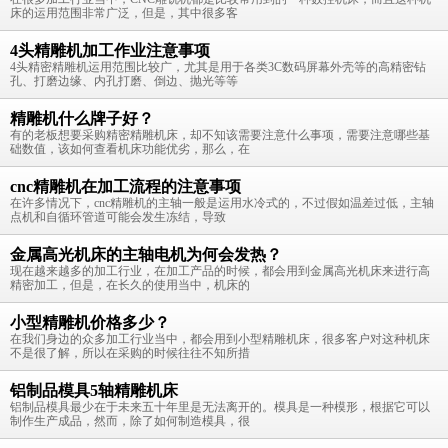
床的运用范围非常广泛，但是，其中很多客
4头精雕机加工作业注意事项
4头精密精雕机运用范围比较广，尤其是用于各类3C数码屏幕外壳等的高精密钻
孔、打磨边缘、内孔打磨、倒边、抛光等等
精雕机什么牌子好？
有的老板想要采购精密精雕机床，却不知该需要注意什么事项，需要注意哪些基
础数值，该如何查看机床功能优劣，那么，在
cnc精雕机在加工流程的注意事项
在许多情况下，cnc精雕机的主轴一般是运用水冷式的，不过假如温差过低，主轴
点机和自循环管道可能会发生冻结，导致
金属高光机床的主轴电机为何会发热？
现在越来越多的加工行业，在加工产品的时候，都会用到金属高光机床来进行高
精密加工，但是，在长久的使用当中，机床的
小型精雕机价格多少？
在我们身边的众多加工行业当中，都会用到小型精雕机床，很多客户对这种机床
不是很了解，所以在采购的时候往往不知所措
铝制品模具5轴精雕机床
铝制品模具最少在于未来五十年里是无法离开的。模具是一种模形，根据它可以
制作生产成品，然而，除了如何制造模具，很