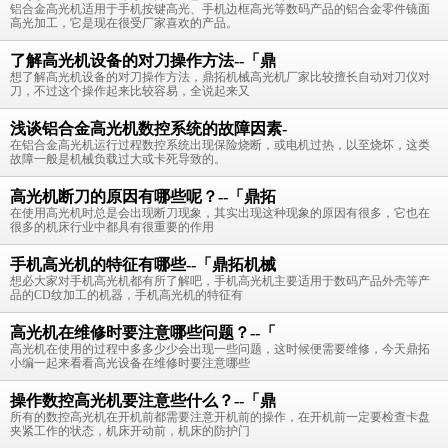
铝合金高光机适用于手机按键高光、手机边框高光等数码产品的铝合金零件镜面
高光加工，它是现在很受厂家喜欢的产品。
了解高光机设备的对刀操作方法--「鼎
想了解高光机设备的对刀操作方法，鼎拓机械高光机厂家比较擅长自动对刀仪对
刀，不过这个操作起来比较容易，全说起来又
浅谈铝合金高光机数控系统的故障因素-
在铝合金高光机运行过程数控系统出现保险烧断，或电机过热，以至烧坏，这类
故障一般是机械负载过大或卡死导致的。
高光机断刀的原因有哪些呢？--「鼎拓
在使用高光机时总是会出现断刀现象，其实出现这种现象的原因有很多，它也在
很多的机床行业中都具有很重要的作用
手机高光机的特征有哪些--「鼎拓机械
想必大家对手机高光机都有所了解吧，手机高光机主要适用于数码产品外壳等产
品的CD纹加工的机器，手机高光机的特征有
高光机在维修时要注意哪些问题？--「
高光机在使用的过程中多多少少会出现一些问题，这时候便需要维修，今天鼎拓
小编一起来看看高光设备在维修时要注意哪些
操作数控高光机要注意些什么？--「鼎
所有的数控高光机在开机前都需要注意开机前的操作，在开机前一定要检查卡盘
夹紧工作的状态，机床开动前，机床的防护门