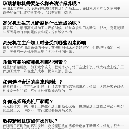
玻璃精雕机需要怎么样去清洁保养呢？
在加工过程中，常使用到玻璃精雕机进行产品加工，在日积月累的长久使用中，
设备的保养比维护更重要，也只有定时地对机
高光机发生刀具断裂是什么造成的呢？
很多客户在动用高光机加工生产的时候，经常会发生刀具断裂，那么，究竟是哪
些原因导致这种问题的发生呢？这种设备作为
高光机在生产加工时会受到哪些因素影响
很多客户在使用高光机的时候，前段时间机床还是好好的，性能也很稳定，可
是，突然有一天机器就出现了各种各样的问题，
质量可靠的精雕机有哪些因素？
质量好的精雕机，加工效率较高，损耗率小，对于企业来说，很大程度上提升工
件加工效率，降低生产成本，提高利润。那么
如何选择合适的高速精雕机？
很多行业在加工产品的时候，往往需要用到高速精雕机，但是，大部分客户对这
种设备一知半解，不知道如何选择合适的，下
如何选择高光机厂家呢？
高光机作为一种广用于工件生产加工的核心设备，更加是加工过程当中必不可少
的重要工具，许多不一样行业须要使用高光机
数控精雕机该如何操作呢？
伴随着工艺时代的高速发展，数控精雕机的需求量也在不断增长，但是，很大一