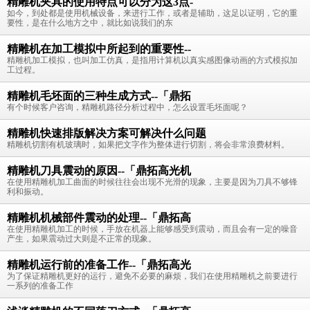
精雕机夹具的使用特点可以分为这3点-
如今，到处都是使用机械设备，来进行工作，或者是辅助，这足以证明，它的重
要性，是在什么地方之中，就比如说我们的东
精雕机在加工模拟中所起到的重要性--
精雕机加工模拟，也叫加工仿真，是指用计算机以真实感图像动画的方式模拟加
工过程。
精雕机毛坯面的三种生成方式--「鼎拓
有个时候客户咨询，精雕机路径分析过程中，怎么设置毛坯面呢？
精雕机快速排版解决方案可解决什么问题
精雕机切割有机玻璃时，如果把文字作为整体进行切割，将会非常浪费材料。
精雕机刀具震动的原因--「鼎拓高光机
在使用精雕机加工曲面的时候往往会出现不光滑的现象，主要是因为刀具不够锋
利和振动。
精雕机机械部件震动的处理--「鼎拓高
在使用精雕机加工的时候，手放在机器上能够感受到震动，而且会有一定的噪音
产生，如果震动过大则是不正常的现象。
精雕机运行前的准备工作--「鼎拓高光
为了保证精雕机更好的运行，避免不必要的麻烦，我们在使用精雕机之前要进行
一系列的准备工作