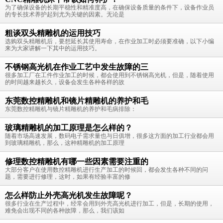
为了确保设备的长期平稳性和精准度高，在确保设备质量的条件下，设备作业员
的专长技术养护起到尤为关键的因素。无论是
粗谈双头精雕机的运用技巧
选购双头精雕机后，要想延长其使用寿命，在作业加工时必须要准确，以下小编
来为大家讲解一下其中的运用技巧。
不锈钢高光机在作业工艺中发生故障的三
很多加工厂在工件作业加工的时候，都会使用到不锈钢高光机，但是，随着使用
的时间越来越长久，设备会发生各种各样的故
东莞数控精雕机和镜片精雕机的养护和毛
东莞数控精雕机与镜片精雕机的养护和毛病排除：
玻璃精雕机的加工原理是怎么样的？
随着市场高速发展，数码电子需求量也与日俱增，很多这方面的加工行业都会用
到玻璃精雕机，那么，这种精雕机的加工原理
修理数控精雕机有哪一些因素需要注重的
大部分客户在使用数控精雕机进行生产加工的时候回，都会发生各种不同的问
题，需要进行修理，这时，如果有经验丰富的修
怎么样防止外壳高光机发生故障呢？
很多行业在生产过程中，经常会用到外壳高光机进行加工，但是，长期的使用，
难免会出现不同的各种故障，那么，我们该如