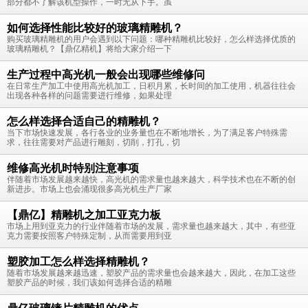
部分都不了解该机型操作，一时无从下手。虽
如何选择性能比较好的玻璃精雕机？
购买玻璃精雕机的用户会遇到以下问题：哪种精雕机比较好，怎么样选择优质的
玻璃精雕机？【鼎亿精机】将给大家介绍一下
生产过程中高光机一般会出现哪些维修问
在日常生产加工中使用高光机加工，日积月累，长时间的加工使用，机器往往会
出现各种各样的问题需要进行维修，如果处理
怎么样选择合适自己的精雕机？
当下市场快速发展，各行各业的业务量也在不断地增长，为了满足客户特殊需
求，往往需要对产品进行雕刻，切削，打孔，切
维修高光机时特别注意事项
伴随着市场发展越来越快，高光机的需求量也越来越大，科学技术也在不断的创
新进步。市场上也会涌现很多高光机生产厂家
【鼎亿】精雕机之加工亚克力板
市场上用到亚克力的行业伴随着市场的发展，需求量也越来越大，其中，有些亚
克力需要按照客户特殊定制，从而需要用到亚
塑胶加工怎么样选择精雕机？
随着市场发展越来越迅速，塑胶产品的需求量也会越来越大，因此，在加工这些
塑胶产品的时候，我们该如何选择合适的精雕