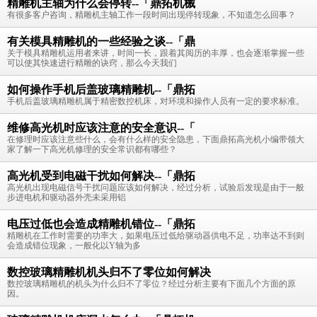
精雕机主轴为什么会停转--「鼎拓机械
有很多客户咨询，精雕机主轴工作一段时间出现停转现象，不知道怎么回事？
有关模具精雕机的一些经验之谈--「鼎
关于模具精雕机运用者来讲，时间一长，跟着其阅历的丰厚，也会逐渐掌握一些
可以使其快速进行精雕的诀窍，那么今天我们
如何操作手机后盖玻璃精雕机--「鼎拓
手机后盖玻璃精雕机属于精密数控机床，对环境和操作人员有一定的要求标准。
维修高光机时应该注意的安全意识--「
在修理时应该注意些什么，会有什么样的安全隐患，下面鼎拓高光机小编带领大
家了解一下高光机修理的安全常识都有哪些？
高光机受到电磁干扰如何解决--「鼎拓
高光机出现电磁信号干扰问题应该如何解决，经过分析，试验后发现是由于一般
步进电机和驱动器外壳未采用铝
电压过低也会造成精雕机错位--「鼎拓
精雕机在工作时需要的功率大，如果电压过低给驱动器供电不足，功率达不到则
会造成错位现象，一般化以Y轴为多
数控玻璃精雕机机头归不了零位如何解决
数控玻璃精雕机的机头为什么归不了零位？经过分析主要有下面几个方面的原
因。