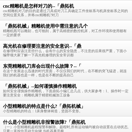
cnc精雕机是怎样对刀的--「鼎拓机
cnc精雕机对刀的目的是通过刀具或对刀工具确定工件坐标系与机床坐标系之间的
空间位置关系，并将cnc精雕机?对刀
「鼎拓机械」精雕机使用中需注意的几个
精雕机既可以雕刻，也可铣削，属于高精密的数控机床，对工作环境和使用都有
一定的要求
高光机在修理要注意的安全意识--「鼎
在修理时应该注意些什么，会有什么的安全隐患，不注意的后果很严重，下面小
编带领大家了解一下高光机修理的安全常识都
东莞精雕机刀库会出现什么故障？--「
在这个发展这么迅速的时代里面，不仅仅我们的时代，在不断的突飞猛进，就连
我们的机器也是一样，也是在不断的提高自己
「鼎拓机械」--如何谨慎操作精雕机
如何安全谨慎操作精雕机，下面鼎拓小编汇总几点，供大家参考：1、操作时一定
要注意安全：精雕机属于精密机械加工设备
小型精雕机的特点是什么?「鼎拓机械」
小型精雕机的特点：1床身整体铸造，坚固不变形。
什么是小型精雕机非报警故障?「鼎拓机
（一）小型精雕机超程报警和解除。超程时,所有运动轴均被自动设置在点动状态,
只要一直按住手动方向键,当机器离开极