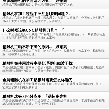
浅谈精雕机的不同落刀方式--「鼎拓高
精雕机厂家鼎拓机械为大家介绍精雕机的不同落刀方式
精雕机在加工过程中应注意哪些问题？-
精雕机，它是数控机床的一种。顾名思义。就是可以精确雕、也可铣，雕刻机的
基础上加大了主轴、伺服电机功率，床身承受
什么时候该换CNC精雕机刀具？--「
CNC精雕机的刀具可以说是CNC精雕机消耗量最大的易耗品，而刀具的磨损程度
在很大程度上可能影响到精雕机的加工效
精雕机主轴不断下降的原因--「鼎拓高
精雕机可以运用于很多的行业，比如广告行业、模具行业、汽车工业、模型制作
业、机械加工业等等行业。
精雕机在使用过程中要处理要电磁波干扰
精雕机变频器在工作中由于整流和变频，周围产生了很多的干扰电磁波，这些高
频电磁波对附近的仪表、仪器有一定的干扰。
金属精雕机在加工铝板时需要怎么样选刀
精雕机的品质取决于金属精雕机的主轴，可以说主轴就是金属精雕机的心脏了，
它决定了加工的速度和精度
精雕机球头刀巧妙应用--「鼎拓高光机
精雕机使用的球头刀切削刃呈圆弧状，特别适合于曲面雕刻，常用于曲面半精雕
刻和曲面精雕刻，但球刀不适合于铣平面。