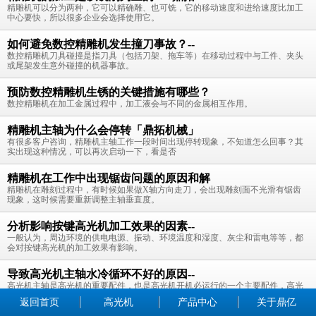
精雕机可以分为两种，它可以精确雕、也可铣，它的移动速度和进给速度比加工
中心要快，所以很多企业会选择使用它。
如何避免数控精雕机发生撞刀事故？--
数控精雕机刀具碰撞是指刀具（包括刀架、拖车等）在移动过程中与工件、夹头
或尾架发生意外碰撞的机器事故。
预防数控精雕机生锈的关键措施有哪些？
数控精雕机在加工金属过程中，加工液会与不同的金属相互作用。
精雕机主轴为什么会停转「鼎拓机械」
有很多客户咨询，精雕机主轴工作一段时间出现停转现象，不知道怎么回事？其
实出现这种情况，可以再次启动一下，看是否
精雕机在工作中出现锯齿问题的原因和解
精雕机在雕刻过程中，有时候如果做X轴方向走刀，会出现雕刻面不光滑有锯齿
现象，这时候需要重新调整主轴垂直度。
分析影响按键高光机加工效果的因素--
一般认为，周边环境的供电电源、振动、环境温度和湿度、灰尘和雷电等等，都
会对按键高光机的加工效果有影响。
导致高光机主轴水冷循环不好的原因--
高光机主轴是高光机的重要配件，也是高光机开机必运行的一个主要配件，高光
机的主轴水冷循环有时候不是很好
返回首页
高光机
产品中心
关于鼎亿