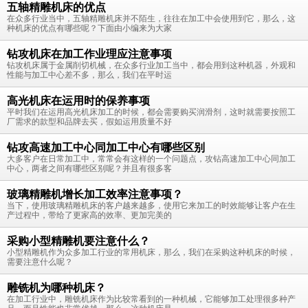
五轴精雕机床的优点
在众多行业当中，五轴精雕机床并不陌生，往往在加工中会使用到它，那么，这
种机床的优点有哪些呢？下面由小编来为大家
钻攻机床在加工作业理应注意事项
钻攻机床属于金属削切机械，在众多行业加工当中，都会用到这种机器，外观和
性能与加工中心差不多，那么，我们在平时运
高光机床在运用时的保养事项
平时我们在运用高光机床加工的时候，都会需要购买润滑剂，这时就需要按照工
厂需求的款型和品牌去买，假如运用质量不好
钻攻高速加工中心同加工中心有哪些区别
大多客户在日常加工中，常常会有这样的一个问题点，攻钻高速加工中心同加工
中心，两者之间有哪些区别呢？并且有很多客
玻璃精雕机增长加工效率注意事项？
当下，使用玻璃精雕机床的客户越来越多，使用它来加工的时效能够让客户在生
产过程中，带给了更家高的效率、更加完美的
采购小型精雕机要注意什么？
小型精雕机作为众多加工行业的常用机床，那么，我们在采购这种机床的时候，
需要注意什么呢？
雕铣机为哪种机床？
在加工行业中，雕铣机床作为比较常看到的一种机械，它能够加工处理很多种产