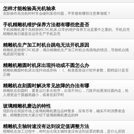
怎样才能检验高光机轴承
实际操作高光机时时常会碰到某些问题，平常都有哪些注意事项呢？
手机精雕机维护保养方法都有哪些您是否
手机精雕机属于高精密的CNC机床,日常的维护保养方法是重中之重的。手机后壳
精雕机每日都是在运作生产手机后壳
精雕机生产加工时机台跳电无法开机原因
精雕机是精密CNC机床，偶尔精雕机生产加工时机台有跳电的情况，导致机台跳
电原因可能有：
精雕机雕圆时机床出现抖动或不圆怎么办
精雕机雕圆时机床出现抖动或异响 ： 1、检查图形设计软件参数，图档设计是否
正确
精雕机在刻圆时解决常见故障的办法有哪
精雕机在刻圆时，重复运行多次程序，出现不同心，刀路开始逐渐往圆内走，给
人感觉这个圆越画越小，或者在刻字时
玻璃精雕机磨边的特性
现阶段在我国市场上玻璃精雕机磨边品种繁多，应有尽有，确实不利消费者选
购，精雕数控给大家介绍下玻璃精雕机磨边的种
精雕机主轴转速没有达到设定值调整方法
精雕机在加工过程中，有时会出现主轴转速没有达到设置的数值，是什么原因