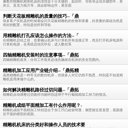
像数控精雕机精密机器的清理是十分关键的，如丝杆、导轨等运动关键部件，有
灰尘、亚克力残片等，就会影响运作，甚至损
判断天花板精雕机的质量的技巧--「鼎
很多客户买机器的时候都会问天花板精雕机的价格和质量，好质量的基础当然是
有好的配置，特别是丝杆和导轨
用精雕机打孔应该怎么操作的方法--「
在精雕机启动之前，首要确认机床与计算机所有连接正常，然后打开机床电源和
计算机电源，在系统启动完毕后，进入数控系
四轴精雕机安装时的注意事项--「鼎拓
四轴精雕机装夹：任何工件装夹必须先确保在机床的安全范围内。
精雕机加工应用产业链介绍--「鼎拓精
虽然精雕机是一种常见的数控机床，但很多人对它仍然不熟悉，特别是不知道精
雕机是用来做什么的。
如何解决精雕机路径过切问题--「鼎拓
精雕机自动调整过切路径功能特别适用于平行截线精加工掉刀的情况。
精雕机成组平面精加工有什么作用呢？-
精雕机成组平面精加工特别适合于加工凹凸处较明显，侧壁接近竖直壁，底面接
近平面的模型的底面。
精雕机机床的分类好和操作人员的技术要