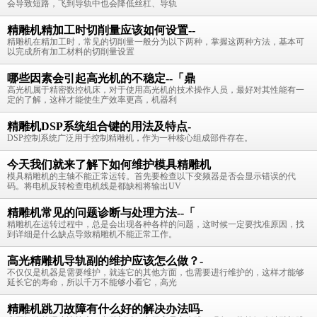
会导致短路，飞到导轨中也会降低丝杠、导轨
精雕机精加工时切削量应该如何设置--
精雕机在精加工时，常见的切削量一般分为以下两种，掌握这两种方法，基本可
以完成所有加工材料的切削量设置
哪些因素会引起高光机的不稳定--「鼎
高光机属于精密数控机床，对于使用高光机的技术操作人员，最好对其性能有一
定的了解，这样才能使生产效率更高，机器利
精雕机DSP系统组合键的用法及特点-
DSP控制系统广泛用于控制精雕机，作为一种核心组成部件存在。
今天我们就来了解下如何维护模具精雕机
模具精雕机的主轴不能正常运转。首先要检查以下变频器是否会显示错误的代
码。将电机反转检查电机线是都缺相将输出UV
精雕机常见的问题诊断与处理方法--「
精雕机在运转过程中，总是会出现各种各样的问题，这时候一定要找准原因，找
到详细是什么缺点导致精雕机不能正常工作。
高光精雕机导轨副的维护应该怎么做？-
不仅仅是机器是需要维护，就连它的其他方面，也需要进行维护的，这样才能够
延长它的寿命，所以千万不能够小看它，高光
精雕机跳刀故障有什么好的解决办法吗-