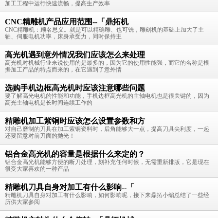
加工工程中运行快速流畅，提高生产效率
CNC精雕机产品应用范围--「鼎拓机
CNC精雕机：顾名思义。就是可以精确雕、也可铣，雕刻机的基础上加大了主
轴、伺服电机功率，床身承受力，同时保持主
高光机遇到意外情况我们应该怎么来处理
高光机对机械行业来说使用的是最多的，因为它的使用性能强，而它的名称是根
据加工产品的特点而来的，在它遇到了意外情
选购手机边框高光机时应该注意哪些问题
要了解高光电机的性能和功能，手机边框高光机的主轴电机也是很关键的，因为
高光主轴电机是长时间连续工作的
精雕机加工紫铜时应该怎么设置参数和方
对自己磨制的刀具在加工紫铜资料时，后角能够大一点，提高刀具尖利度，一起
还要留意对前刀面的抛光！
铝合金高光机的容量是根据什么来定的？
铝合金高光机能够方便的断刀处理，刻补充任何时候，无需重新排版，它是现在
很受大家喜欢的一种产品
精雕机刀具自身对加工有什么影响--「
精雕机刀具自身对加工有什么影响，如何影响呢，接下来鼎拓小编总结了一些经
历供大家参阅