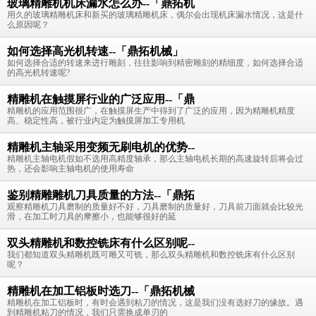
玻璃精雕机机床漏水怎么办--「鼎拓机
用久的玻璃精雕机床和新买的玻璃精雕机床，偶尔会出现机床漏水情况，这是什
么原因呢？
如何选择高光机转速--「鼎拓机械」
如何选择合适的转速来进行雕刻，往往影响到精密雕刻的精细度，如何选择合适
的高光机转速呢?
精雕机在触摸屏行业的广泛应用--「鼎
精雕机的应用范围很广，在触摸屏生产中得到了广泛的应用，因为精雕机精度
高、稳定性高，被行业内定为触摸屏加工专用机
精雕机主轴采用变频无刷电机的优势--
精雕机主轴电机假如不选用高精度轴承，那么主轴电机长期的高速旋转后将会过
热，还会影响主轴电机的使用寿命
鉴别精雕雕机刀具质量的方法--「鼎拓
观察精雕机刀具磨制的质量好不好，刀具磨制的质量好，刀具前刀面就会比较光
滑，在加工时刀具的摩擦小，也能够很好的延
双头精雕机和数控铣床有什么区别呢--
我们都知道双头精雕机既可雕又可铣，那么双头精雕机和数控铣床有什么区别
呢？
精雕机在加工铝板时选刀--「鼎拓机械
精雕机在加工铝板时，有时会遇到粘刀的情况，这是我们没有选好刀的缘故。遇
到精雕机粘刀的情况，我们只需换成单刃的