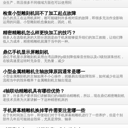
业生产，而且很多不同领域方面也可以使用到
检查小型雕刻机回不了加工起点故障
自己的员工在运用机床时，都可能碰到许多相对应的故障，即很多无法作业影响
运用的问题。小型雕刻机也像如此，因此，机
精密精雕机怎么样更快加工的技巧？
很多人在选取机床的大部分原因是由于机床能够提升咱们的加工效能，让咱们降
低人力成本，精密精雕机就属于当中的一种。
鼎亿手机显示屏雕刻机
鼎亿手机显示屏雕刻机采用台湾品牌的p级别降低噪音丝轨以及c3级别滚珠丝杠，
在较高速度运转时无杂音、无热量，减少
小型金属精雕机主轴故障原因通常是哪一
小型金属雕刻机的主轴如果不小心操作，就极易出现故障毁坏，如何减少在运用
流程当中的毁坏概率？金属雕刻机主轴出现这
4轴联动精雕机具有哪些优势？
眼下，许多用户要求我们讲解我们的4轴联动精雕机，所以，现在鼎亿精密雕刻机
老技术员将为大家讲解一下这种精密机床的
手机屏幕精雕机换掉零件需要注意哪一些
在于长时间加工当中，即使咱们对于手机屏幕精雕机进行了一些养护，但是个别
部件几年后可能就会毁坏，尤其是滑快、轴承