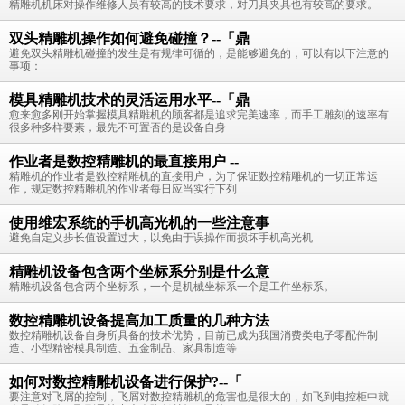
精雕机机床对操作维修人员有较高的技术要求，对刀具夹具也有较高的要求。
双头精雕机操作如何避免碰撞？--「鼎
避免双头精雕机碰撞的发生是有规律可循的，是能够避免的，可以有以下注意的
事项：
模具精雕机技术的灵活运用水平--「鼎
愈来愈多刚开始掌握模具精雕机的顾客都是追求完美速率，而手工雕刻的速率有
很多种多样要素，最先不可置否的是设备自身
作业者是数控精雕机的最直接用户 --
精雕机的作业者是数控精雕机的直接用户，为了保证数控精雕机的一切正常运
作，规定数控精雕机的作业者每日应当实行下列
使用维宏系统的手机高光机的一些注意事
避免自定义步长值设置过大，以免由于误操作而损坏手机高光机
精雕机设备包含两个坐标系分别是什么意
精雕机设备包含两个坐标系，一个是机械坐标系一个是工件坐标系。
数控精雕机设备提高加工质量的几种方法
数控精雕机设备自身所具备的技术优势，目前已成为我国消费类电子零配件制
造、小型精密模具制造、五金制品、家具制造等
如何对数控精雕机设备进行保护?--「
要注意对飞屑的控制，飞屑对数控精雕机的危害也是很大的，如飞到电控柜中就