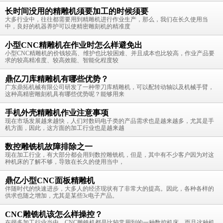
长时间没用的精雕机须要加工的时候须要
大多行业中，往往都需要用到精雕机进行作业生产，那么，我们在长久使用当
中，良好的机器养护可以使精密雕刻机的精准度
小型CNC精雕机在作业时怎么样避免出
小型CNC精雕机的价钱较高、维护也比较困难、并且成本也比较高，作业产品要
求的较高精准度、较高效能、智能化程度较
鼎亿刀库精雕机有哪些优势？
广东鼎拓机械有限公司研发了一种带刀库精雕机，可以配转动轴以及机械手臂，
这种高精密雕刻机具有哪些优势呢？能够用来
手机外壳精雕机作业注意事项
现在市场发展越来越快，人们对数码电子类的产品需求也是越来越多，尤其是手
机方面，因此，这方面的加工行业也是越来越
数控雕铣机故障排除之一
现在加工行业，有大部分都会用到数控雕铣机，但是，其中有不少客户因为对这
种机床的了解不够，导致在长久的使用当中，
鼎亿小型CNC面板精雕机
伴随时代的快速进步，大多人的经济现状有了非常大的提高。因此，各种各样的
供求也随之增加，尤其是某些3c电子产品。
CNC雕铣机该怎么样操控？
在很多加工行业当中，CNC雕铣机都是比较常用到的一种数控机床，而且这种机