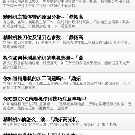
由于铜公的硬度比较大，在雕刻过程中很容易产生跳刀现象，数控铜公精雕机跳
刀故障一般是由于加工过程中精雕机主轴旋转
精雕机主轴停转的原因分析--「鼎拓高
有些客户咨询，精雕机主轴工作一段时间出现停转现象，不知道怎么回事？其实
出现这种情况，可以再次启动一下，看是否可
精雕机换刀位及退刀点参数--「鼎拓高
精雕机换刀位参数。1）使用换刀位：如果希望在加工完成后自动回到某个位置，
请选择该选项。
教你如何检测高光机的电机热量--「鼎
高光机设备的结构稳定，精密度高，加工产品的表面效果极佳，能够适宜高光产
品的批量加工。
你知道精雕机的加工问题吗?--「鼎拓
精雕机的加工问题：(1)加工工艺的合理性：加工精度除靠精雕机来保证外，合理
的加工工艺也很重要。
你知道CNC精雕机使用技巧注意事项吗
CNC精雕机使用技巧注意事项：1、玻璃是易碎物品，所以在固定玻璃的时候一定
要注意，最好在压板下面再垫上一层薄木
精雕机Y轴怎么上油--「鼎拓高光机」
有个时候会接到客户的反映，精雕机买来大半年 ，感觉运行起来卡卡的。