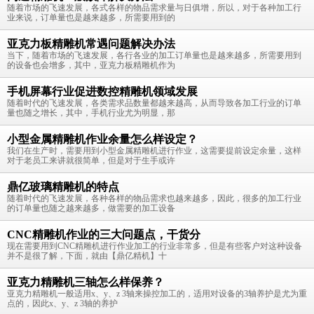
随着市场的飞速发展，各式各样的物品需求量与日俱增，所以，对于各种加工行
业来说，订单量也是越来越多，所需要用到的
亚克力板精雕机常遇问题解决办法
当下，随着市场的飞速发展，各行各业的加工订单量也是越来越多，所需要用到
的设备也会增多，其中，亚克力板精雕机作为
手机屏幕行业促进数控精雕机领域发展
随着时代的飞速发展，各类需求品数量都越来越高，从而导致各加工行业的订单
量也随之增长，其中，手机行业尤为明显，那
小型金属精雕机作业余量怎么样设定？
我们在生产时，需要用到小型金属精雕机进行作业，这需要提前设定余量，这样
对于老员工来讲就很简单，但是对于生手或许
鼎亿玻璃精雕机的特点
随着时代的飞速发展，各种各样的物品需求也越来越多，因此，很多的加工行业
的订单量也随之越来越多，做需要的加工设备
CNC精雕机作业的三大问题点，干货分
现在需要用到CNC精雕机进行作业加工的行业非常多，但是有些客户对这种设备
并不是很了解，下面，就由【鼎亿精机】十
亚克力精雕机三轴怎么样保养？
亚克力精雕机一般适用x、y、z 3轴来操控加工的，适用对设备的3轴养护是尤为重
点的，因此x、y、z 3轴的养护