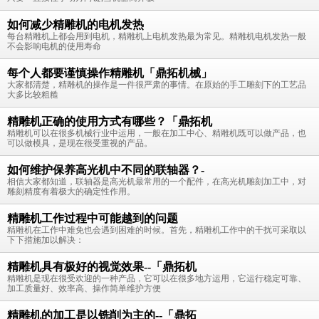
如何减少精雕机的电机发热
每台精雕机上都会用到电机，精雕机上电机发热最为常见。精雕机电机发热一般
不会影响电机的使用寿命
每个人都要谨慎操作精雕机「鼎拓机械」
大家都清楚，精雕机的操作是一件很严肃的事情。在原始的手工雕刻下的工艺品
大多比较粗糙
精雕机正确的使用方式有哪些？「鼎拓机
精雕机可以在很多机械行业中运用，一般在加工中心、精雕机既可以做产品，也
可以做模具，是现在很受重视的产品。
如何维护保养高光机中不同的联轴器？-
相信大家都知道，联轴器是高光机最常用的一个配件，在高光机雕刻加工中，对
雕刻精度有着极大的确定性作用。
精雕机工作过程中可能越到的问题
精雕机在工作中难免也会遇到困难的时候。首先，精雕机工作中的干扰可采取以
下下措施加以解决：
精雕机具有极好的视觉效果--「鼎拓机
精雕机是现在很受欢迎的一种产品，它可以在很多地方运用，它运行稳定可靠、
加工质量好、效率高、操作简单维护方便
精雕机的加工是以铣削为主的--「鼎拓