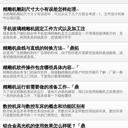
精雕机雕刻尺寸大小有误差怎样处理--
当精雕机雕刻尺寸大小有误差时，可以从以下几个方面去考虑：1、文件设计转换
中出现问题。
手机玻璃精雕机固定工件方式以及加工注
很多新客户都比较好奇手机玻璃精雕机是怎么能固定一片薄薄的玻璃镜片的，其
实很简单，利用夹具和抽真空，把玻璃片牢牢
精雕机曲线与直线的转换方法--「鼎拓
在使用广告精雕机制作广告牌的时候，由于制作图片需要把直线转换成曲线，或
者把曲线转换成直线。
精雕机软件操作包含哪些具体内容--「
精雕机都会有专门的操作软件，刚接触精雕机的客户对软件都不了解，厂家一般
都会派技术员上门培训，下面我们看看精雕机
精雕机运行前需要做的准备工作--「鼎
为了保证精雕机更好的运行，避免不必要的麻烦，我们在使用精雕机之前要进行
一系列的准备工作，下面具体看一下都有哪些
数控机床与数控车床的概念和功能区别有
数控机床是所有带数控系统的机床，而数控车床是带数控系统的车床。数控车床
只是数控机床中的一个大的门类而已，数控机
铝合金高光机的使用效果怎么样呢？「鼎