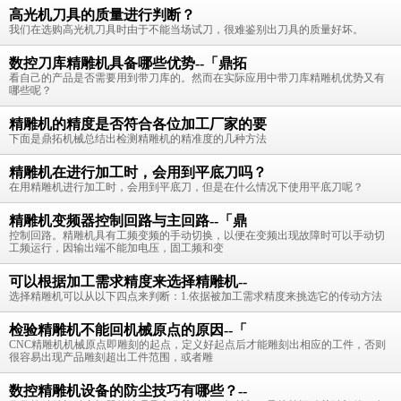
高光机刀具的质量进行判断？
我们在选购高光机刀具时由于不能当场试刀，很难鉴别出刀具的质量好坏。
数控刀库精雕机具备哪些优势--「鼎拓
看自己的产品是否需要用到带刀库的。然而在实际应用中带刀库精雕机优势又有
哪些呢？
精雕机的精度是否符合各位加工厂家的要
下面是鼎拓机械总结出检测精雕机的精准度的几种方法
精雕机在进行加工时，会用到平底刀吗？
在用精雕机进行加工时，会用到平底刀，但是在什么情况下使用平底刀呢？
精雕机变频器控制回路与主回路--「鼎
控制回路。精雕机具有工频变频的手动切换，以便在变频出现故障时可以手动切
工频运行，因输出端不能加电压，固工频和变
可以根据加工需求精度来选择精雕机--
选择精雕机可以从以下四点来判断：1.依据被加工需求精度来挑选它的传动方法
检验精雕机不能回机械原点的原因--「
CNC精雕机机械原点即雕刻的起点，定义好起点后才能雕刻出相应的工件，否则
很容易出现产品雕刻超出工件范围，或者雕
数控精雕机设备的防尘技巧有哪些？--