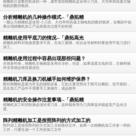
精雕机它是数控机床的一种，通常觉得精雕机是采用小刀具、大功率和高速主轴
电机的数控铣床。
分析精雕机的几种操作模式--「鼎拓精
一般认为精雕机是使用 小刀具、大功率和高速主轴电机的数控铣床，在雕刻中如
果出现精雕机加工产品表面光洁度不好的现
精雕机使用平底刀的情况--「鼎拓高光
精雕机材料对线速度要求不高，在加工紫铜，铝合金等材料时要使用平底刀进行
加工。
精雕机使用过程中容易出现那些问题？
在很多时候，精雕机主轴都是采用水冷的，但是，如果温度太低的话，主轴和循
环水管就会很容易冻住
精雕机刀库及换刀机械手如何维护保养？
数控精雕机是最为常见的辅助设备，它的主要优势在于既可以雕刻，也可铣削，
其在加工产品中不需要手工来操作，成品效率
精雕机的安全操作注意事项--「鼎拓精
精雕机加工时切削液必须对准刀具，这样能有用为刀具降温并能提高产品光洁
度。
阵列精雕机加工是按照阵列的方式加工的
阵列加工是按照阵列的方式加工当前路径文件。如果一次精雕机加工许多一样的
工件，只要生成一个工件的加工文件