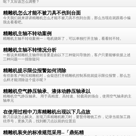
呢？又应该怎么调整？
精雕机怎么才能不被刀具不伤到台面
今天我们就来讲讲精雕机怎么才能不被刀具不伤到台面，那么当现在就跟着小编
我去看看吧。
精雕机主轴不转动案例
精雕机主轴不转动案例一：电机烧坏了，可以单独打开主轴，看看转不转。
精雕机主轴不转情况分析
一般说来精雕机主轴停转首要是由以下三种疑问导致的，客户只要能够依据上述
三种问题一一排除疑问
精雕机提示限位报警如何消除
有些新客户刚买精雕机时，会疑惑打开精雕机控制系统就提示限位报警，那么怎
么样才能消除这个提示呢？
精雕机空气静压轴承、液体动静压轴承以
精雕机空气静压轴承。 用于高精度、高转速、轻载荷的场合，使用空气轴承的主
轴单元
在使用过程中刀库精雕机出现以下几点故
断刀后该怎么解决。发现刀库精雕机断刀时，要暂停雕铣工作，记录当前加工路
径序号，更换刀具，找到断刀点以前的位置后
精雕机装夹的标准规范采用--「鼎拓精