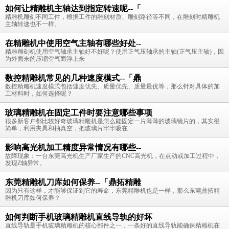
如何让精雕机主轴达到指定转速呢--「
精雕机雕刻不同工件，根据工件的雕刻材质、雕刻路径等不同，在雕刻时精雕机
主轴转速也不一样。
在精雕机中使用空气主轴有哪些好处--
精雕雕刻机使用空气轴承主轴好不好呢？使用正气压轴承的主轴(正气压主轴)，因
为外面来的压缩空气而浮上来
数控精雕机常见的几种速度模式--「鼎
数控精雕机速度模式包括速度优先、质量优先、质量最优等，那么针对具体的加
工材料时，如何选择呢？
玻璃精雕机在固定工件时要注意哪些事项
很多新客户都比较好奇玻璃精雕机是怎么能固定一片薄薄的玻璃镜片的，其实很
简单，利用夹具和抽真空，把玻璃片牢牢吸在
影响高光机加工精度异常情况有哪些--
故障现象：一台东莞高光机生产厂家生产的CNC高光机，在点动或加工过程中，
发现Z轴异常。
东莞精雕机刀库如何保养--「鼎拓精雕
因为只有这样，才能够保证到它的寿命，东莞精雕机也是一样，那么东莞鼎拓精
雕机刀库如何保养？
如何判断手机玻璃精雕机直线导轨的好坏
直线导轨是手机玻璃精雕机的核心部件之一，一条好的直线导轨能确保精雕机在