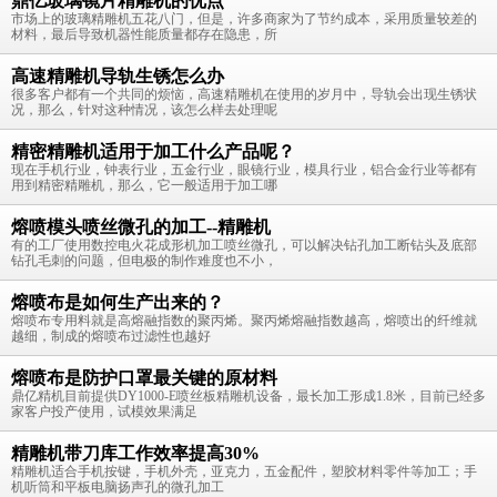
鼎亿玻璃镜片精雕机的优点
市场上的玻璃精雕机五花八门，但是，许多商家为了节约成本，采用质量较差的
材料，最后导致机器性能质量都存在隐患，所
高速精雕机导轨生锈怎么办
很多客户都有一个共同的烦恼，高速精雕机在使用的岁月中，导轨会出现生锈状
况，那么，针对这种情况，该怎么样去处理呢
精密精雕机适用于加工什么产品呢？
现在手机行业，钟表行业，五金行业，眼镜行业，模具行业，铝合金行业等都有
用到精密精雕机，那么，它一般适用于加工哪
熔喷模头喷丝微孔的加工--精雕机
有的工厂使用数控电火花成形机加工喷丝微孔，可以解决钻孔加工断钻头及底部
钻孔毛刺的问题，但电极的制作难度也不小，
熔喷布是如何生产出来的？
熔喷布专用料就是高熔融指数的聚丙烯。聚丙烯熔融指数越高，熔喷出的纤维就
越细，制成的熔喷布过滤性也越好
熔喷布是防护口罩最关键的原材料
鼎亿精机目前提供DY1000-E喷丝板精雕机设备，最长加工形成1.8米，目前已经多
家客户投产使用，试模效果满足
精雕机带刀库工作效率提高30%
精雕机适合手机按键，手机外壳，亚克力，五金配件，塑胶材料零件等加工；手
机听筒和平板电脑扬声孔的微孔加工