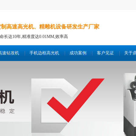
定制高速高光机、精雕机设备研发生产厂家
命长达10年,精准度达0.01MM,效率高
高速钻攻机
手机边框高光机
成功案例
客户见证
关于