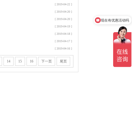
[ 2019-04-22 ]
[ 2019-04-20 ]
[ 2019-04-20 ]
现在有优惠活动吗
[ 2019-04-19 ]
[ 2019-04-18 ]
[ 2019-04-17 ]
[ 2019-04-16 ]
14
15
16
下一页
尾页