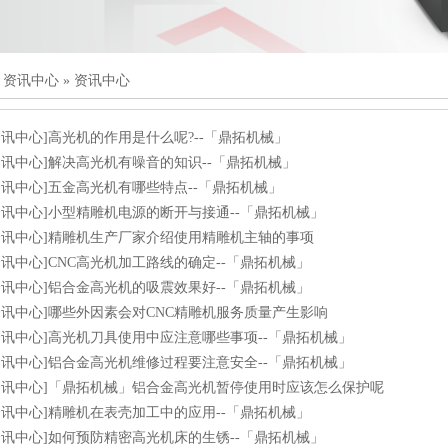
»
资讯中心
»
资讯中心
资讯中心]高光机的作用是什么呢?--「鼎拓机械」
资讯中心]解决高光机有噪音的知识--「鼎拓机械」
资讯中心]五金高光机有哪些特点--「鼎拓机械」
资讯中心]小型精雕机电源的断开与接通--「鼎拓机械」
资讯中心]精雕机生产厂家介绍使用精雕机主轴的事项
资讯中心]CNC高光机加工路线的确定--「鼎拓机械」
资讯中心]铝合金高光机的吸震效果好--「鼎拓机械」
资讯中心]哪些外因素会对CNC精雕机服务质量产生影响
资讯中心]高光机刀具使用中应注意哪些事项--「鼎拓机械」
资讯中心]铝合金高光机维修过程要注意安全--「鼎拓机械」
资讯中心]「鼎拓机械」铝合金高光机暂停使用时应该怎么保护呢
资讯中心]精雕机在表壳加工中的应用--「鼎拓机械」
资讯中心]如何预防精密高光机床的生锈--「鼎拓机械」