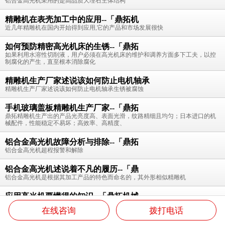
铝合金高光机采用的是高品质大理石主体结构
精雕机在表壳加工中的应用--「鼎拓机
近几年精雕机在国内开始得到应用,它的产品和市场发展很快
如何预防精密高光机床的生锈--「鼎拓
如果利用水溶性切削液，用户必须在高光机床的维护和调养方面多下工夫，以控
制腐化的产生，直至根本消除腐化
精雕机生产厂家述说该如何防止电机轴承
精雕机生产厂家述说该如何防止电机轴承生锈被腐蚀
手机玻璃盖板精雕机生产厂家--「鼎拓
鼎拓精雕机生产出的产品光亮度高、表面光滑，纹路精细且均匀；日本进口的机
械配件，性能稳定不易坏；高效率、高精度、
铝合金高光机故障分析与排除--「鼎拓
铝合金高光机超程报警和解除
铝合金高光机述说着不凡的履历--「鼎
铝合金高光机是根据其加工产品的特色而命名的，其外形相似精雕机
应用高光机要懂得的知识--「鼎拓机械
高光机是根据其加工产品的特点而命名的，其外形类似精雕机，主轴选用
在线咨询
拨打电话
100000RPM的气浮主轴，在加工产品时，达
返回首页
高光机
产品中心
关于鼎亿