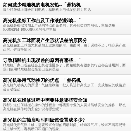
如何减少精雕机的电机发热--「鼎拓机
每台精雕机上都会用到电机，精雕机上电机发热最为常见
高光机坐标工作台及工作液的影响--「
高光机是根据其加工产品的特点而命名的，其外形类似精雕机，主轴选用
60000RPM-100000RPM的气浮主轴
高光机加工球面易产生形状误差的原因分
高光机在加工球面尤其是加工过象限的球、曲面时，由于调整不当，很容易产生
凸肩、铲背等情况
导致精雕机出现误差的原因有哪些--「
精雕机厂家出现在社会上机会慢慢多了，而精雕机有很多的行业都会使用到，而
我们使用精雕机都会经常出现有误差
高光机采用气动换刀的优点--「鼎拓机
高光机气动换刀的原理：气缸控制第一把刀具进行高光加工，完成相应的线路后
会自动提起
高光机在维修过程中需要注意哪些安全知
我都知道任何机械在操作的过程当中都需要专业的人员才能够安全的操作，那么
高光机在操作时的安全知识有哪些呢?
高光机的主轴启动时间应该设置成多少?
高光机使用气浮主轴，需要设置合理的启动时间、转速和气压，设置不当容易造
成主轴卡死，容易断刀和崩口的现象。