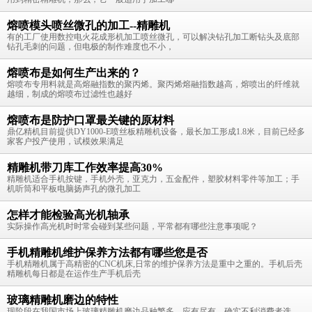
熔喷模头喷丝微孔的加工--精雕机
有的工厂使用数控电火花成形机加工喷丝微孔，可以解决钻孔加工断钻头及底部
钻孔毛刺的问题，但电极的制作难度也不小，
熔喷布是如何生产出来的？
熔喷布专用料就是高熔融指数的聚丙烯。聚丙烯熔融指数越高，熔喷出的纤维就
越细，制成的熔喷布过滤性也越好
熔喷布是防护口罩最关键的原材料
鼎亿精机目前提供DY1000-E喷丝板精雕机设备，最长加工形成1.8米，目前已经多
家客户投产使用，试模效果满足
精雕机带刀库工作效率提高30%
精雕机适合手机按键，手机外壳，亚克力，五金配件，塑胶材料零件等加工；手
机听筒和平板电脑扬声孔的微孔加工
怎样才能检验高光机轴承
实际操作高光机时时常会碰到某些问题，平常都有哪些注意事项呢？
手机精雕机维护保养方法都有哪些您是否
手机精雕机属于高精密的CNC机床,日常的维护保养方法是重中之重的。手机后壳
精雕机每日都是在运作生产手机后壳
玻璃精雕机磨边的特性
现阶段在我国市场上玻璃精雕机磨边品种繁多，应有尽有，确实不利消费者选