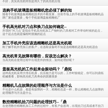
不好，其实高光机特别是用久了的高光机出现
选购手机玻璃盖板精雕机您必须了解的知
随着手机玻璃盖板精雕机技术的不断发展，目前市场上的手机玻璃盖板精雕机品
牌厂家也是繁多，每个手机玻璃盖板精雕机厂
手机高光机对刀点和换刀点如何确定--
所谓的“对刀点”是指在手机高光机加工产物时的刀具相对工件举动时候的起点，
这个起点也就是编程时措施的起点
加工手机外壳应该选精雕机还是高光机呢
刚了解手机外壳加工的客户，在选取设备时不知是选精雕机还是高光机适合
高光机常见故障有哪些，应该怎么解决？
当高光机在使用过程中出现意外的情况，如何处理好呢？
盖板高光机的工作起来会振动吗？「鼎拓
这种高光机采用大理石机身，抗压能力是可以的，工作时较稳定，你可以到鼎拓
机械看看，影响高光机刀具寿命的因素很多
精雕机几点故障的处理顺序与方法是什么
不论是什么机器，都是有故障的一天，精雕机也是一样，那么精雕机几点故障的
处理顺序与方法是什么
数控精雕机抬刀问题的处理技巧--「鼎
在使用数控精雕机加工工件的过程中，有客户会咨询，出现抬刀过高或者不抬刀