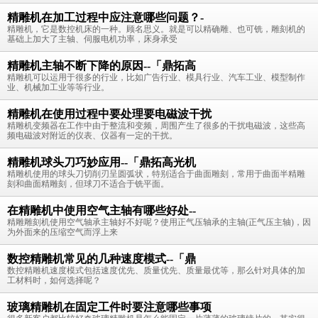
精雕机在加工过程中应注意哪些问题？-
精雕机，它是数控机床的一种。顾名思义。就是可以精确雕、也可铣，雕刻机的
基础上加大了主轴、伺服电机功率，床身承受
精雕机主轴不断下降的原因--「鼎拓高
精雕机可以运用于很多的行业，比如广告行业、模具行业、汽车工业、模型制作
业、机械加工业等等行业。
精雕机在使用过程中要处理要电磁波干扰
精雕机变频器在工作中由于整流和变频，周围产生了很多的干扰电磁波，这些高
频电磁波对附近的仪表、仪器有一定的干扰。
精雕机球头刀巧妙应用--「鼎拓高光机
精雕机使用的球头刀切削刃呈圆弧状，特别适合于曲面雕刻，常用于曲面半精雕
刻和曲面精雕刻，但球刀不适合于铣平面。
在精雕机中使用空气主轴有哪些好处--
精雕雕刻机使用空气轴承主轴好不好呢？使用正气压轴承的主轴(正气压主轴)，因
为外面来的压缩空气而浮上来
数控精雕机常见的几种速度模式--「鼎
数控精雕机速度模式包括速度优先、质量优先、质量最优等，那么针对具体的加
工材料时，如何选择呢？
玻璃精雕机在固定工件时要注意哪些事项