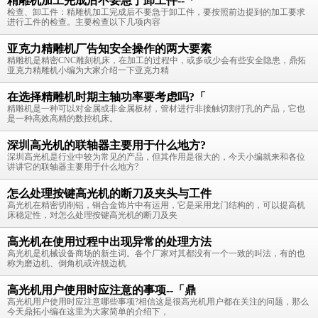
精雕机加工完成后不要急于卸工件--「
检查、卸工件：精雕机加工完成后不要急于卸工件，要按照前边提到的加工要求
进行工件的检查。主要检查以下几项内容
亚克力精雕机厂告知安全操作的两大要素
精雕机是精密CNC雕刻机床，在加工的过程中，或多或少会有些安全隐患，鼎拓
亚克力精雕机小编为大家介绍一下亚克力精
在选择精雕机时期主轴功率要考虑吗?「
精雕机是一种可以对金属或非金属板材，管材进行非接触切割打孔的产品，它也
是一种高效高精的数控机床。
深圳高光机的联轴器主要用于什么地方?
深圳高光机是行业中较为常见的产品，但其作用是很大的，今天小编就来和各位
讲讲它的联轴器主要用于什么地方?
怎么处理按键高光机的断刀及夹头与工件
高光机在精密切削铝，铜合金饰片中有运用，它是采用龙门结构的，可以提高机
床稳定性，对怎么处理按键高光机的断刀及夹
高光机在使用过程中出现异常的处理方法
高光机是机械设备商场的新生词。各个厂家对其都没有一个一致的叫法，有的也
称为磨边机、倒角机或许靚边机
高光机用户使用时应注意的事项--「鼎
高光机用户使用时应注意哪些事项?相信这是很高光机用户都在关注的问题，那么
今天鼎拓小编在这里为大家简单的介绍下，