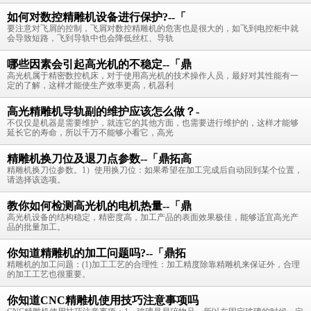
如何对数控精雕机设备进行保护?--「
要注意对飞屑的控制，飞屑对数控精雕机的危害也是很大的，如飞到电控柜中就
会导致短路，飞到导轨中也会降低丝杠、导轨
哪些因素会引起高光机的不稳定--「鼎
高光机属于精密数控机床，对于使用高光机的技术操作人员，最好对其性能有一
定的了解，这样才能使生产效率更高，机器利
高光精雕机导轨副的维护应该怎么做？-
不仅仅是机器是需要维护，就连它的其他方面，也需要进行维护的，这样才能够
延长它的寿命，所以千万不能够小看它，高光
精雕机换刀位及退刀点参数--「鼎拓高
精雕机换刀位参数。1）使用换刀位：如果希望在加工完成后自动回到某个位置，
请选择该选项。
教你如何检测高光机的电机热量--「鼎
高光机设备的结构稳定，精密度高，加工产品的表面效果极佳，能够适宜高光产
品的批量加工。
你知道精雕机的加工问题吗?--「鼎拓
精雕机的加工问题：(1)加工工艺的合理性：加工精度除靠精雕机来保证外，合理
的加工工艺也很重要。
你知道CNC精雕机使用技巧注意事项吗