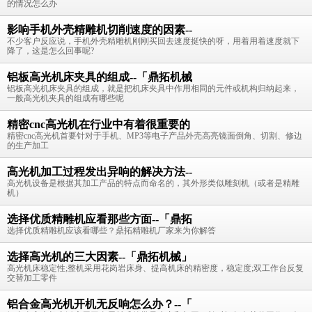
的情况怎么办
影响手机外壳精雕机切削速度的因素--
不少客户反应说，手机外壳精雕机刚刚买回去速度挺快的呀，用着用着速度就下
降了，这是怎么回事呢?
铝板高光机床夹具的组成--「鼎拓机械
铝板高光机床夹具的组成，就是把机床夹具中作用相同的元件或机构归纳起来，
一般高光机夹具的组成有哪些呢
精密cnc高光机在行业中有着很重要的
精密cnc高光机首要针对于手机、MP3等电子产品外壳高亮镜面倒角、切割、修边
的生产加工
高光机加工过程发出异响的解决方法--
高光机设备是根据其加工产品的特点而命名的，其外形类似雕刻机（或者是精雕
机）
选择优质精雕机应看那些方面--「鼎拓
选择优质精雕机应该看哪些？鼎拓精雕机厂家来为你解答
选择高光机的三大因素--「鼎拓机械」
高光机床稳定性;整机采用花岗岩床身、提高机床的精密度，稳定度;双工作台反复
交替加工零件
铝合金高光机开机无反响怎么办？--「