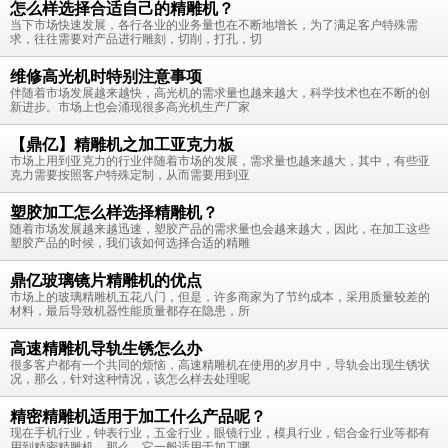
怎么样选择合适自己的精雕机？
当下市场快速发展，各行各业的业务量也在不断地增长，为了满足客户特殊需
求，往往需要对产品进行雕刻，切削，打孔，切
维修高光机时特别注意事项
伴随着市场发展越来越快，高光机的需求量也越来越大，科学技术也在不断的创
新进步。市场上也会涌现很多高光机生产厂家
【鼎亿】精雕机之加工亚克力板
市场上用到亚克力的行业伴随着市场的发展，需求量也越来越大，其中，有些亚
克力需要按照客户特殊定制，从而需要用到亚
塑胶加工怎么样选择精雕机？
随着市场发展越来越迅速，塑胶产品的需求量也会越来越大，因此，在加工这些
塑胶产品的时候，我们该如何选择合适的精雕
鼎亿玻璃镜片精雕机的优点
市场上的玻璃精雕机五花八门，但是，许多商家为了节约成本，采用质量较差的
材料，最后导致机器性能质量都存在隐患，所
高速精雕机导轨生锈怎么办
很多客户都有一个共同的烦恼，高速精雕机在使用的岁月中，导轨会出现生锈状
况，那么，针对这种情况，该怎么样去处理呢
精密精雕机适用于加工什么产品呢？
现在手机行业，钟表行业，五金行业，眼镜行业，模具行业，铝合金行业等都有
用到精密精雕机，那么，它一般适用于加工哪