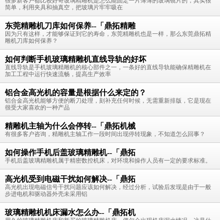
很多新客户都比较好奇玻璃精雕机是怎么能固定一片薄薄的玻璃镜片的，其实很
简单，利用夹具和抽真空，把玻璃片牢牢吸在
东莞精雕机刀库如何保养--「鼎拓精雕
因为只有这样，才能够保证到它的寿命，东莞精雕机也是一样，那么东莞鼎拓精
雕机刀库如何保养？
如何判断手机玻璃精雕机直线导轨的好坏
直线导轨是手机玻璃精雕机的核心部件之一，一条好的直线导轨能确保精雕机在
加工工程中运行快速流畅，提高生产效率
铝合金高光机的容量是根据什么来定的？
铝合金高光机能够方便的断刀处理，刻补充任何时候，无需重新排版，它是现在
很受大家喜欢的一种产品
精雕机主轴为什么会停转--「鼎拓机械
有很多客户咨询，精雕机主轴工作一段时间出现停转现象，不知道怎么回事？
如何操作手机后盖玻璃精雕机--「鼎拓
手机后盖玻璃精雕机属于精密数控机床，对环境和操作人员有一定的要求标准。
高光机受到电磁干扰如何解决--「鼎拓
高光机出现电磁信号干扰问题应该如何解决，经过分析，试验后发现是由于一般
步进电机和驱动器外壳未采用铝
玻璃精雕机机床漏水怎么办--「鼎拓机