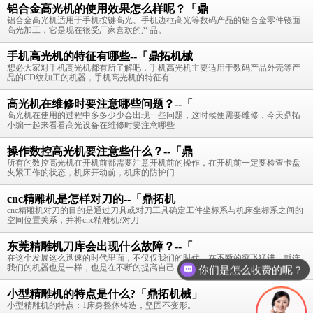
铝合金高光机的使用效果怎么样呢？「鼎
铝合金高光机适用于手机按键高光、手机边框高光等数码产品的铝合金零件镜面
高光加工，它是现在很受厂家喜欢的产品。
手机高光机的特征有哪些--「鼎拓机械
想必大家对手机高光机都有所了解吧，手机高光机主要适用于数码产品外壳等产
品的CD纹加工的机器，手机高光机的特征有
高光机在维修时要注意哪些问题？--「
高光机在使用的过程中多多少少会出现一些问题，这时候便需要维修，今天鼎拓
小编一起来看看高光设备在维修时要注意哪些
操作数控高光机要注意些什么？--「鼎
所有的数控高光机在开机前都需要注意开机前的操作，在开机前一定要检查卡盘
夹紧工作的状态，机床开动前，机床的防护门
cnc精雕机是怎样对刀的--「鼎拓机
cnc精雕机对刀的目的是通过刀具或对刀工具确定工件坐标系与机床坐标系之间的
空间位置关系，并将cnc精雕机?对刀
东莞精雕机刀库会出现什么故障？--「
在这个发展这么迅速的时代里面，不仅仅我们的时代，在不断的突飞猛进，就连
我们的机器也是一样，也是在不断的提高自己
现在有优惠活动么？
小型精雕机的特点是什么?「鼎拓机械」
小型精雕机的特点：1床身整体铸造，坚固不变形。