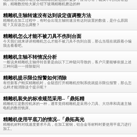
购，精雕数控给大家介绍下玻璃精雕机磨边的种
精雕机主轴转速没有达到设定值调整方法
精雕机在加工过程中，有时会出现主轴转速没有达到设置的数值，是什么原因
呢？又应该怎么调整？
精雕机怎么才能不被刀具不伤到台面
今天我们就来讲讲精雕机怎么才能不被刀具不伤到台面，那么当现在就跟着小编
我去看看吧。
精雕机主轴不转情况分析
一般说来精雕机主轴停转首要是由以下三种疑问导致的，客户只要能够依据上述
三种问题一一排除疑问
精雕机提示限位报警如何消除
有些新客户刚买精雕机时，会疑惑打开精雕机控制系统就提示限位报警，那么怎
么样才能消除这个提示呢？
精雕机装夹的标准规范采用--「鼎拓精
精雕机它是数控机床的一种，通常觉得精雕机是采用小刀具、大功率和高速主轴
电机的数控铣床。
精雕机使用平底刀的情况--「鼎拓高光
精雕机材料对线速度要求不高，在加工紫铜，铝合金等材料时要使用平底刀进行
加工。