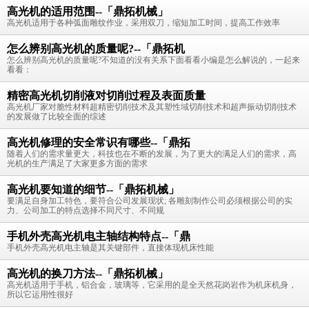
高光机的适用范围--「鼎拓机械」
高光机适用于各种弧面雕纹作业，采用双刀，缩短加工时间，提高工作效率
怎么辨别高光机的质量呢?--「鼎拓机
怎么辨别高光机的质量呢?不知道的没有关系下面看看小编是怎么解说的，一起来
看看：
精密高光机切削液对切削过程及表面质量
高光机厂家对脆性材料超精密切削技术及其塑性域切削技术和超声振动切削技术
的发展做了比较全面的综述
高光机修理的安全常识有哪些--「鼎拓
随着人们的需求量更大，科技也在不断的发展，为了更大的满足人们的需求，高
光机的生产满足了大家更多方面的需求
高光机要知道的细节--「鼎拓机械」
要满足自身加工特色，要符合公司发展现状; 各雕刻制作公司必须根据公司的实
力、公司加工的特点选择不同尺寸、不同规
手机外壳高光机电主轴结构特点--「鼎
手机外壳高光机电主轴是其关键部件，直接体现机床性能
高光机的换刀方法--「鼎拓机械」
高光机适用于手机，铝合金，玻璃等，它采用的是全天然花岗岩作为机床机身，
所以它运用性很好