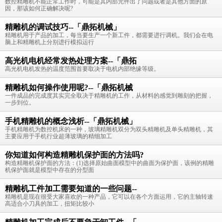
数控精雕机不能正常工作时，可能是其内部元件出了问题或者是其他方面的原
因，那该如何正确解决呢?
精雕机的调试技巧--「鼎拓机械」
精雕机用于产品的加工，每当要生产一个新工件，都需要进行调机。我们会在电
脑上和精雕机上分别进行模拟运行
高光机电机经常发热处理方案--「鼎拓
高光机电机发热的温度范围首要取决于电机内部绝缘等级。
精雕机如何操作使用呢?--「鼎拓机械
一件成品的完成度其实完全取决于精雕机的工作，从材料的感觉到雕刻的把握，
一步到位。
手机精雕机的概念浅析--「鼎拓机械」
手机精雕机为数控机床的一种，玻璃精雕机双分为双头精雕机及单头精雕机，其
主要应用于手机行业超薄玻璃的精细加工
你知道如何构造精雕机保护面的方法吗?
构造精雕机保护面的方法：(1)选择原始曲面模型中的曲面为保护面，该例的精雕
机保护面就是模型中存在的分型面
精雕机工件加工需要知道的一些问题--
精雕机是现在很受大家喜欢的一种产品，它可以在各个方面运用，它的主轴转速
高适合小刀具的加工，扭矩比较小