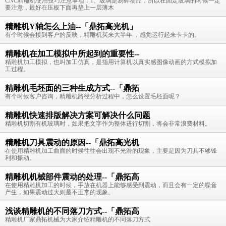
CNC精雕机使用技巧注意事项：1、玻璃是易碎物品，所以在固定玻璃的时候一定
要注意，最好在压板下面再垫上一层薄木
精雕机Y轴怎么上油--「鼎拓高光机」
有个时候会接到客户的反映，精雕机买来大半年 ，感觉运行起来卡卡的。
精雕机在加工模拟中所起到的重要性--
精雕机加工模拟，也叫加工仿真，是指用计算机以真实感图像动画的方式模拟加
工过程。
精雕机毛坯面的三种生成方式--「鼎拓
有个时候客户咨询，精雕机路径分析过程中，怎么设置毛坯面呢？
精雕机快速排版解决方案可解决什么问题
精雕机切割有机玻璃时，如果把文字作为整体进行切割，将会非常浪费材料。
精雕机刀具震动的原因--「鼎拓高光机
在使用精雕机加工曲面的时候往往会出现不光滑的现象，主要是因为刀具不够锋
利和振动。
精雕机机械部件震动的处理--「鼎拓高
在使用精雕机加工的时候，手放在机器上能够感受到震动，而且会有一定的噪音
产生，如果震动过大则是不正常的现象。
浅谈精雕机的不同落刀方式--「鼎拓高
精雕机厂家鼎拓机械为大家介绍精雕机的不同落刀方式