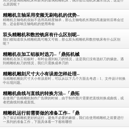
用久的玻璃精雕机床和新买的玻璃精雕机床，偶尔会出现机床漏水情况，这是什
么原因呢？
精雕机主轴采用变频无刷电机的优势--
精雕机主轴电机假如不选用高精度轴承，那么主轴电机长期的高速旋转后将会过
热，还会影响主轴电机的使用寿命
双头精雕机和数控铣床有什么区别呢--
我们都知道双头精雕机既可雕又可铣，那么双头精雕机和数控铣床有什么区别
呢？
精雕机在加工铝板时选刀--「鼎拓机械
精雕机在加工铝板时，有时会遇到粘刀的情况，这是我们没有选好刀的缘故。遇
到精雕机粘刀的情况，我们只需换成单刃的
精雕机雕刻尺寸大小有误差怎样处理--
当精雕机雕刻尺寸大小有误差时，可以从以下几个方面去考虑：1、文件设计转换
中出现问题。
精雕机曲线与直线的转换方法--「鼎拓
在使用广告精雕机制作广告牌的时候，由于制作图片需要把直线转换成曲线，或
者把曲线转换成直线。
精雕机运行前需要做的准备工作--「鼎
为了保证精雕机更好的运行，避免不必要的麻烦，我们在使用精雕机之前要进行
一系列的准备工作，下面具体看一下都有哪些