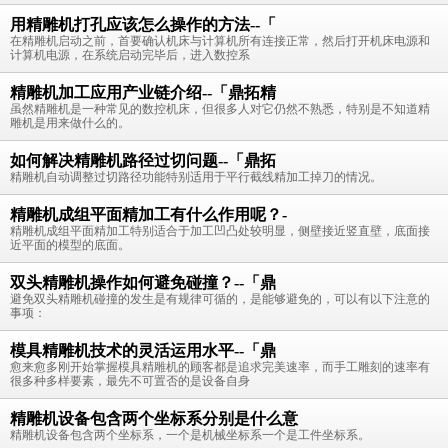
用精雕机打孔应该怎么操作的方法--「
在精雕机启动之前，首要确认机床与计算机所有连接正常，然后打开机床电源和
计算机电源，在系统启动完毕后，进入数控系
精雕机加工应用产业链介绍--「鼎拓精
虽然精雕机是一种常见的数控机床，但很多人对它仍然不熟悉，特别是不知道精
雕机是用来做什么的。
如何解决精雕机路径过切问题--「鼎拓
精雕机自动调整过切路径功能特别适用于平行截线精加工掉刀的情况。
精雕机成组平面精加工有什么作用呢？-
精雕机成组平面精加工特别适合于加工凹凸处较明显，侧壁接近竖直壁，底面接
近平面的模型的底面。
双头精雕机操作如何避免碰撞？--「鼎
避免双头精雕机碰撞的发生是有规律可循的，是能够避免的，可以有以下注意的
事项：
模具精雕机技术的灵活运用水平--「鼎
愈来愈多刚开始掌握模具精雕机的顾客都是追求完美速率，而手工雕刻的速率有
很多种多样要素，最先不可置否的是设备自身
精雕机设备包含两个坐标系分别是什么意
精雕机设备包含两个坐标系，一个是机械坐标系一个是工件坐标系。