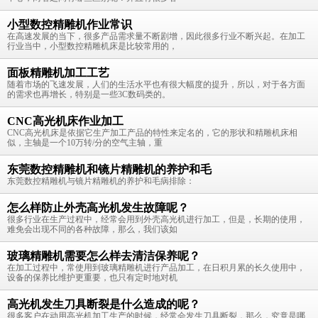
小型数控精雕机作业常识
在高速发展的当下，很多产品需求量不断剧增，因此很多行业不断兴起。在加工
行业当中，小型数控精雕机床是比较常用的，
面板精雕机加工工艺
随着市场的飞速发展，人们的生活水平也有很大幅度的提升，所以，对于各方面
的需求也再增长，特别是一些3C数码类的。
CNC高光机床作业加工
CNC高光机床是依据它生产加工产品的特性来定名的，它的形状和精雕机床相
似，主轴是一个10万转/分的空气主轴，重
东莞数控精雕机和镜片精雕机的养护和毛
东莞数控精雕机与镜片精雕机的养护和毛病排除：
怎么样防止外壳高光机发生故障呢？
很多行业在生产过程中，经常会用到外壳高光机进行加工，但是，长期的使用，
难免会出现不同的各种故障，那么，我们该如
玻璃精雕机需要怎么样去清洁保养呢？
在加工过程中，常使用到玻璃精雕机进行产品加工，在日积月累的长久使用中，
设备的保养比维护更重要，也只有定时地对机
高光机发生刀具断裂是什么造成的呢？
很多客户在动用高光机加工生产的时候，经常会发生刀具断裂，那么，究竟是哪