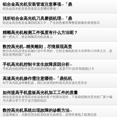
铝合金高光机安装管道注意事项--「鼎
铝合金高光机安装管道应注意哪些事项？
浅析铝合金高光机刀具磨损机理--「鼎
铝合金高光机在金属切削加工中，产生的热量和摩擦是能量的表现形式
精雕高光机检测工件弧度有什么方法呢？
磨一把尖刀，装在精雕高光机设备上
数控高光机--精美雕刻，尽情展现高贵
数控高光机是现在机械行业中常用的，它的主轴电机有大功率和小功率之分，是
现在使用的很广泛的
手机高光机控制卡发生故障原因分析--
手机高光机控制卡是高光机的控制心脏，是基于PC的非智能接口卡
高速高光机操作需注意哪些--「鼎拓机
对于高光机这种重机器，我们在使用的时候尤其应该注意安全
如何提高手机盖板高光机加工工件的质量
相信这是很多使用高光机设备的客户想要知道的，下面鼎拓数控高光机厂家小编
与大家分享下关于这方面的知识
数控高光机系统出现故障的诊断方法--
仪器测量法：当数控高光机系统发生故障后，采用常规电工检测仪器