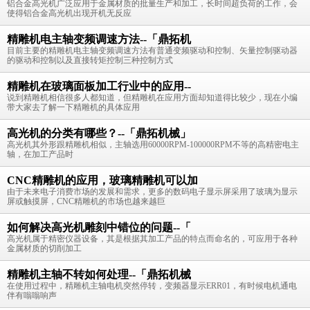
铝合金高光机广泛应用于金属材质的批量生产和加工，长时间超负荷的工作，会
使得铝合金高光机出现开机无反应
精雕机电主轴变频调速方法--「鼎拓机
目前主要的精雕机电主轴变频调速方法有普通变频驱动和控制、矢量控制驱动器
的驱动和控制以及直接转矩控制三种控制方式
精雕机在玻璃面板加工行业中的应用--
说到精雕机相信很多人都知道，但精雕机在应用方面却知道得比较少，现在小编
带大家去了解一下精雕机的具体应用
高光机的分类有哪些？--「鼎拓机械」
高光机其外形跟精雕机相似，主轴选用60000RPM-100000RPM不等的高精密电主
轴，在加工产品时
CNC精雕机的应用，玻璃精雕机可以加
由于未来电子消费市场的发展和需求，更多的数码电子显示屏采用了玻璃为显示
屏或触摸屏，CNC精雕机的市场也越来越巨
如何解决高光机雕刻中错位的问题--「
高光机属于精密仪器设备，其是根据其加工产品的特点而命名的，可应用于各种
金属材质的切削加工
精雕机主轴不转如何处理--「鼎拓机械
在使用过程中，精雕机主轴电机突然停转，变频器显示ERR01，有时候电机通电
伴有嗡嗡响声