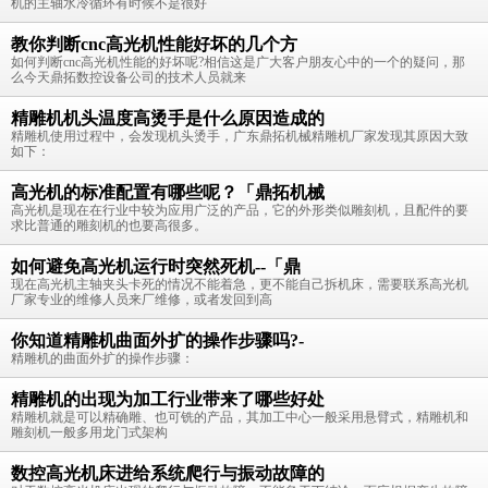
机的主轴水冷循环有时候不是很好
教你判断cnc高光机性能好坏的几个方
如何判断cnc高光机性能的好坏呢?相信这是广大客户朋友心中的一个的疑问，那
么今天鼎拓数控设备公司的技术人员就来
精雕机机头温度高烫手是什么原因造成的
精雕机使用过程中，会发现机头烫手，广东鼎拓机械精雕机厂家发现其原因大致
如下：
高光机的标准配置有哪些呢？「鼎拓机械
高光机是现在在行业中较为应用广泛的产品，它的外形类似雕刻机，且配件的要
求比普通的雕刻机的也要高很多。
如何避免高光机运行时突然死机--「鼎
现在高光机主轴夹头卡死的情况不能着急，更不能自己拆机床，需要联系高光机
厂家专业的维修人员来厂维修，或者发回到高
你知道精雕机曲面外扩的操作步骤吗?-
精雕机的曲面外扩的操作步骤：
精雕机的出现为加工行业带来了哪些好处
精雕机就是可以精确雕、也可铣的产品，其加工中心一般采用悬臂式，精雕机和
雕刻机一般多用龙门式架构
数控高光机床进给系统爬行与振动故障的