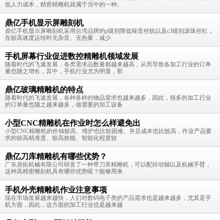
低人力成本，精密精雕机就属于当中的一种。
鼎亿手机显示屏雕刻机
鼎亿手机显示屏雕刻机采用台湾品牌的p级别降低噪音丝轨以及c3级别滚珠丝杠，
在较高速度运转时无杂音、无热量，减少
手机屏幕行业促进数控精雕机领域发展
随着时代的飞速发展，各类需求品数量都越来越高，从而导致各加工行业的订单
量也随之增长，其中，手机行业尤为明显，那
鼎亿玻璃精雕机的特点
随着时代的飞速发展，各种各样的物品需求也越来越多，因此，很多的加工行业
的订单量也随之越来越多，做需要的加工设备
小型CNC精雕机在作业时怎么样避免出
小型CNC精雕机的价钱较高、维护也比较困难、并且成本也比较高，作业产品要
求的较高精准度、较高效能、智能化程度较
鼎亿刀库精雕机有哪些优势？
广东鼎拓机械有限公司研发了一种带刀库精雕机，可以配转动轴以及机械手臂，
这种高精密雕刻机具有哪些优势呢？能够用来
手机外壳精雕机作业注意事项
现在市场发展越来越快，人们对数码电子类的产品需求也是越来越多，尤其是手
机方面，因此，这方面的加工行业也是越来越