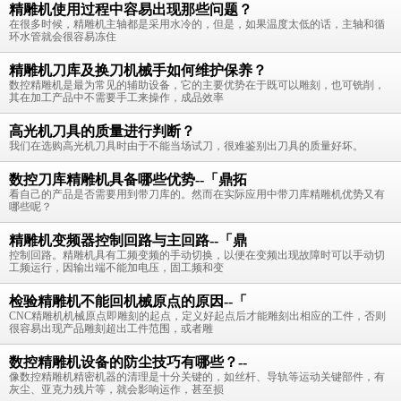
精雕机使用过程中容易出现那些问题？
在很多时候，精雕机主轴都是采用水冷的，但是，如果温度太低的话，主轴和循
环水管就会很容易冻住
精雕机刀库及换刀机械手如何维护保养？
数控精雕机是最为常见的辅助设备，它的主要优势在于既可以雕刻，也可铣削，
其在加工产品中不需要手工来操作，成品效率
高光机刀具的质量进行判断？
我们在选购高光机刀具时由于不能当场试刀，很难鉴别出刀具的质量好坏。
数控刀库精雕机具备哪些优势--「鼎拓
看自己的产品是否需要用到带刀库的。然而在实际应用中带刀库精雕机优势又有
哪些呢？
精雕机变频器控制回路与主回路--「鼎
控制回路。精雕机具有工频变频的手动切换，以便在变频出现故障时可以手动切
工频运行，因输出端不能加电压，固工频和变
检验精雕机不能回机械原点的原因--「
CNC精雕机机械原点即雕刻的起点，定义好起点后才能雕刻出相应的工件，否则
很容易出现产品雕刻超出工件范围，或者雕
数控精雕机设备的防尘技巧有哪些？--
像数控精雕机精密机器的清理是十分关键的，如丝杆、导轨等运动关键部件，有
灰尘、亚克力残片等，就会影响运作，甚至损