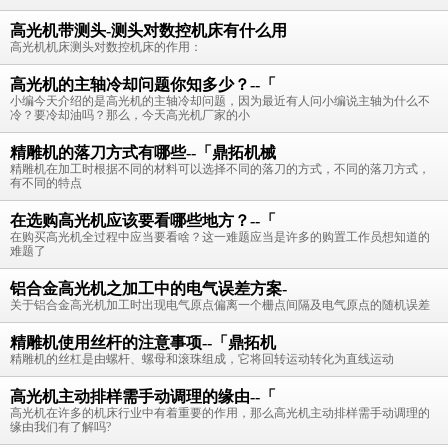
高光机带测头-测头对数控机床有什么用
高光机机床测头对数控机床的作用：
高光机的主轴冷却问题你知多少？--「
小编今天介绍的是高光机的主轴冷却问题，因为最近有人问小编说主轴为什么不
冷？要冷却油吗？那么，今天高光机厂家的小
精雕机的落刀方式有哪些--「鼎拓机械
精雕机在加工时根据不同的材料可以选择不同的落刀的方式，不同的落刀方式，
有不同的特点
在选购高光机应该要看哪些地方？--「
在购买高光机全过程中应当要看啥？这一难题应当是许多的购置工作员想知道的
难题了
铝合金高光机之加工中的电气误差方案-
关于铝合金高光机加工时出现电气原点偏离一个栅点间隔及电气原点的随机误差
精雕机使用丝杆的注意事项--「鼎拓机
精雕机的丝杠是由螺杆、螺母和滚珠组成，它将回转运动转化为直线运动
高光机主动排样需手动调理的缘由--「
高光机在许多的机床行业中有着重要的作用，那么高光机主动排样需手动调理的
缘由我们有了解吗?