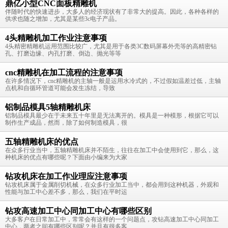
鼎亿小型CNC面板精雕机
伴随时代的快速进步，大多人的经济现状有了非常大的提高。因此，各种各样的
供求也随之增加，尤其是某些3c电子产品。
4头精雕机加工作业注意事项
4头精密精雕机运用范围比较广，尤其是用于各类3C数码屏幕外壳等的高精密钻
孔、打磨边缘、内孔打磨、倒边、抛光等等
cnc精雕机在加工流程的注意事项
在许多情况下，cnc精雕机的主轴一般是运用水冷式的，不过假如温差过低，主轴
点机和自循环管道可能会发生冻结，导致
铝制品模具5轴精雕机床
铝制品模具最少在于未来五十年里是无法离开的。模具是一种模形，根据它可以
制作生产成品，然而，除了如何制造模具，很
五轴精雕机床的优点
在众多行业当中，五轴精雕机床并不陌生，往往在加工中会使用到它，那么，这
种机床的优点有哪些呢？下面由小编来为大家
钻攻机床在加工作业理应注意事项
钻攻机床属于金属削切机械，在众多行业加工当中，都会用到这种机器，外观和
性能与加工中心差不多，那么，我们在平时运
钻攻高速加工中心同加工中心有哪些区别
大多客户在日常加工中，常常会有这样的一个问题点，攻钻高速加工中心同加工
中心，两者之间有哪些区别呢？并且有很多客