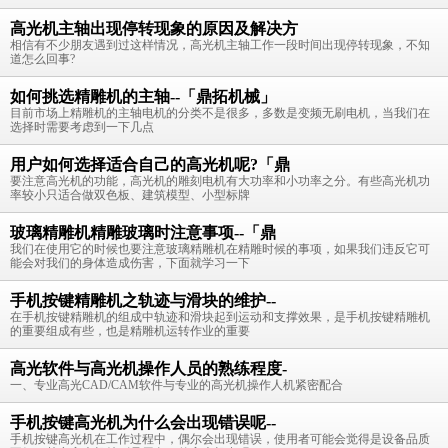
高光机主轴出现停转现象的原因及解决方
相信有不少朋友遇到过这样情况，高光机主轴工作一段时间出现停转现象，不知
道怎么回事?
如何挑选精雕机的主轴--「鼎拓机械」
目前市场上精雕机的主轴电机的分类不是很多，多数是变频无刷电机，当我们在
选择时需要考虑到一下几点
用户如何选择适合自己的高光机呢?「鼎
要注意高光机的功能，高光机的雕刻电机有大功率和小功率之分。有些高光机功
率较小只适合做双色板、建筑模型、小型标牌
玻璃精雕机精雕玻璃时注意事项--「鼎
我们在使用它的时候也要注意玻璃精雕机在精雕时候的事项，如果我们违反它可
能会对我们的身体造成伤害，下面就学习一下
手机按键精雕机之轨迹与滑块的维护--
在手机按键精雕机的组成中轨迹和滑块起到运动和支撑效果，是手机按键精雕机
的重要组成有些，也是精雕机运转作业的重要
高光软件与高光机操作人员的熟练程度-
一、专业高光CAD/CAM软件与专业的高光机操作人机紧密配合
手机按键高光机为什么会出现错误呢--
手机按键高光机在工作过程中，偶尔会出现错误，使用者可能会觉得是设备品质