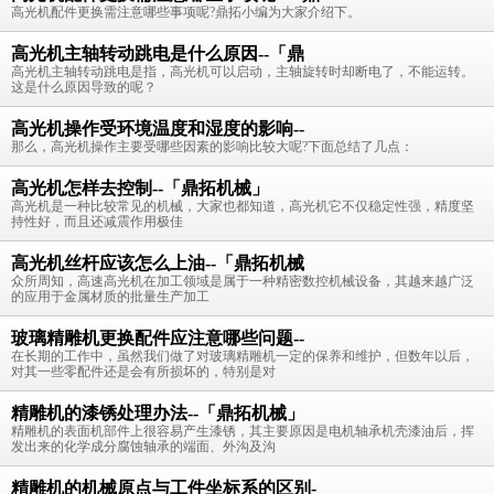
高光机配件更换需注意哪些事项呢?鼎拓小编为大家介绍下。
高光机主轴转动跳电是什么原因--「鼎
高光机主轴转动跳电是指，高光机可以启动，主轴旋转时却断电了，不能运转。
这是什么原因导致的呢？
高光机操作受环境温度和湿度的影响--
那么，高光机操作主要受哪些因素的影响比较大呢?下面总结了几点：
高光机怎样去控制--「鼎拓机械」
高光机是一种比较常见的机械，大家也都知道，高光机它不仅稳定性强，精度坚
持性好，而且还减震作用极佳
高光机丝杆应该怎么上油--「鼎拓机械
众所周知，高速高光机在加工领域是属于一种精密数控机械设备，其越来越广泛
的应用于金属材质的批量生产加工
玻璃精雕机更换配件应注意哪些问题--
在长期的工作中，虽然我们做了对玻璃精雕机一定的保养和维护，但数年以后，
对其一些零配件还是会有所损坏的，特别是对
精雕机的漆锈处理办法--「鼎拓机械」
精雕机的表面机部件上很容易产生漆锈，其主要原因是电机轴承机壳漆油后，挥
发出来的化学成分腐蚀轴承的端面、外沟及沟
精雕机的机械原点与工件坐标系的区别-