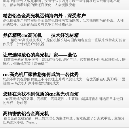
世界上的没件人或是事物，没有什么东西是可以一直停留在过去或者原地不动
的。都会随着时间的流逝而变化，人会慢慢变老
精密铝合金高光机远销海内外，深受客户
鼎亿机械生产的精密铝合金高光机自推向市场以来，以其独特时尚的外观、人性
化的软件、优良的品质及有竞争力的价格已经
鼎亿精密cnc高光机——技术好选材精
一、精密cnc高光机技术好：鼎亿机械长期与国内知名企业一直以来保持友好的合
作关系，并针对用户对机器
让您选得放心的高光机厂家——鼎亿
目前高光机的竞争很强，是现在很受欢迎的产品。它有很多种叫法;如雕刻机，雕
铣机，倒角机等等！高光机厂
cnc高光机厂家教您如何成为一名优秀
您想不断的在你的职位上不停的往上升吗？您想成为一名优秀的在职员工吗?下面
就由cnc高光机厂家小编教您如何成为一
您还在为找不到优质的cnc高光机而烦
cnc高光机的高效率、高精度、高稳定性，主要原由是其零配件都选用日本进口
的丝杆、导轨等
高精密的铝合金高光机
铝合金高光机它是一种天然大理石为主体构造，标准配置了分离式手轮，主轴冷
却系统水冷机（Water c