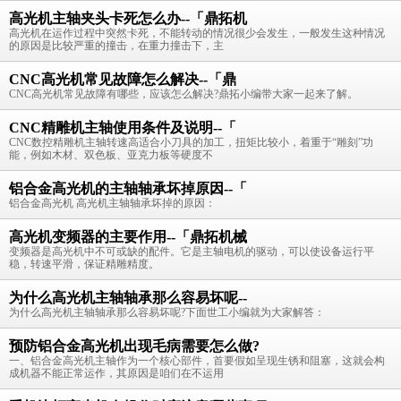
高光机主轴夹头卡死怎么办--「鼎拓机
高光机在运作过程中突然卡死，不能转动的情况很少会发生，一般发生这种情况
的原因是比较严重的撞击，在重力撞击下，主
CNC高光机常见故障怎么解决--「鼎
CNC高光机常见故障有哪些，应该怎么解决?鼎拓小编带大家一起来了解。
CNC精雕机主轴使用条件及说明--「
CNC数控精雕机主轴转速高适合小刀具的加工，扭矩比较小，着重于“雕刻”功
能，例如木材、双色板、亚克力板等硬度不
铝合金高光机的主轴轴承坏掉原因--「
铝合金高光机 高光机主轴轴承坏掉的原因：
高光机变频器的主要作用--「鼎拓机械
变频器是高光机中不可或缺的配件。它是主轴电机的驱动，可以使设备运行平
稳，转速平滑，保证精雕精度。
为什么高光机主轴轴承那么容易坏呢--
为什么高光机主轴轴承那么容易坏呢?下面世工小编就为大家解答：
预防铝合金高光机出现毛病需要怎么做?
一、铝合金高光机主轴作为一个核心部件，首要假如呈现生锈和阻塞，这就会构
成机器不能正常运作，其原因是咱们在不运用