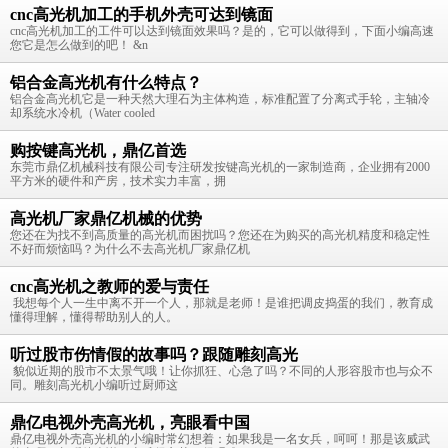
cnc高光机加工的手机外壳可达到镜面
cnc高光机加工的工件可以达到镜面效果吗？是的，它可以做得到，下面小编高速
您它是怎么做到的吧！ &n
铝合金高光机有什么特点？
铝合金高光机它是一种天然大理石为主体构造，标准配置了分离式手轮，主轴冷
却系统水冷机（Water cooled
购按键高光机，鼎亿首选
东莞市鼎亿机械科技有限公司专注研发按键高光机的一家制造商，企业拥有2000
平方米的硬件和产房，技术实力丰富，拥
高光机厂家鼎亿机械的优势
您还在为找不到高质量的高光机而困扰吗？您还在为购买的高光机精度和稳定性
不好而烦恼吗？为什么不去高光机厂家鼎亿机
cnc高光机之教师的爱与责任
我想每个人一生中离不开一个人，那就是老师！是谁把调皮捣蛋的我们，教育成
懂得理解，懂得帮助别人的人。
听过股市伤情假的故事吗？跟随雕刻高光
貌似近期的股市不太景气哦！让你抓狂、心急了吗？不同的人形容股市也与众不
同。雕刻高光机小编听过厨师这
鼎亿电视外壳高光机，亮眼看中国
鼎亿电视外壳高光机的小编时常幻想着：如果我是一名女兵，呵呵！那是该威武