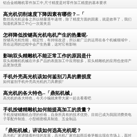
铝合金精雕机零件加工中,尺寸精度是对零件加工精度的基本要求
高光机切削速度下降因素有哪些？--「
数控高光机设备之所以销量逐年递增，除了精度方面的因素，就是效率了，我们
知道机床加工中心一次装夹后
怎样降低按键高光机电机产生的热量呢-
按键高光机性能，稳定性，有持续改进，所以被广泛的运用在各个机械领域中，
而在运用的过程中会产生热量，这对它有影响
影响双头精雕机不能正常工作的原因是什
双头精雕机机械在许多产品的表面加工中应用较多，双头精雕机的应用也使得产
品更加优质
手机外壳高光机该如何鉴别刀具的磨损度
如何鉴别手机外壳高光机的刀具磨损?
高光机的各大特色--「鼎拓机械」
高光机的各大特色，今天小编就来带大家一起去看看吧
手机按键精雕机如何能提高加工的质量？
手机按键精雕机合理的价格，自身所具有的技术优势。目前已成为我国消费类电
子零配件制造、小型精密模具制造、五金制品
「鼎拓机械」讲该如何选高光机呢？
高光机厂家讲随着科技的发展，高光机厂家也如雨后春笋般出现在市场上，面对