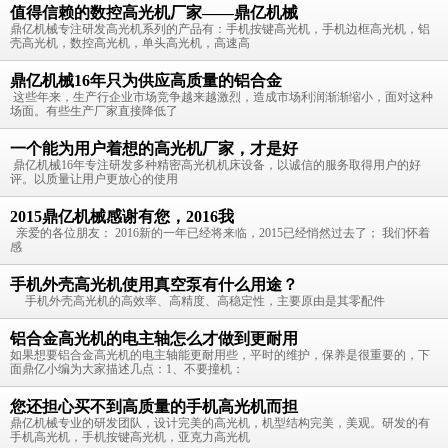
值得信赖的数控高光机厂家——鼎亿机械
鼎亿机械专注研发高光机系列的产品有：手机按键高光机，手机边框高光机，铝
壳高光机，数控高光机，单头高光机，高速高
鼎亿机械16年只为供应高质量的铝合金
这些年来，生产行企业市场竞争越来越激烈，造成市场利润渐渐缩小，面对这种
场面。有些生产厂家直接降低了
一个能为用户着想的高光机厂家，才是好
鼎亿机械16年专注研发多种精密高光机机床设备，以诚信的服务取得用户的好
评。以质量让用户更放心的使用
2015鼎亿机械感谢有您，2016我
亲爱的各位朋友： 2016新的一年已经将来临，2015已经悄然过去了； 我们怀着
感
手机外壳高光机使用真空泵有什么用途？
手机外壳高光机的高效率、高精度、高稳定性，主要原由是其零配件
铝合金高光机的电主轴怎么才做到更耐用
如果想要铝合金高光机的电主轴能更耐用些，平时的维护，保养是很重要的，下
面鼎亿小编为大家描述几点：1、不要撞机：
您还担心买不到高质量的手机高光机而担
鼎亿机械专业的研发团队，设计完美的高光机，机型结构完美，美观。研发的有
手机高光机，手机按键高光机，亚克力高光机