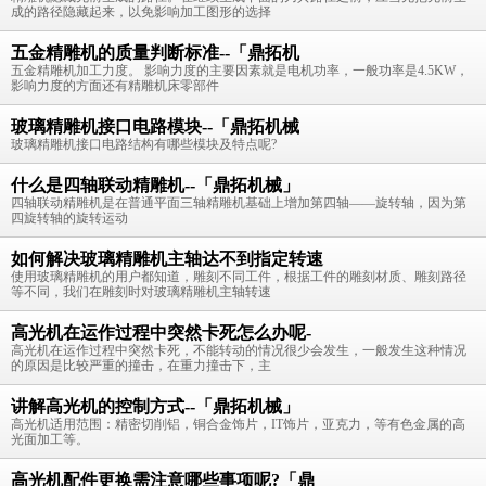
成的路径隐藏起来，以免影响加工图形的选择
五金精雕机的质量判断标准--「鼎拓机
五金精雕机加工力度。 影响力度的主要因素就是电机功率，一般功率是4.5KW，
影响力度的方面还有精雕机床零部件
玻璃精雕机接口电路模块--「鼎拓机械
玻璃精雕机接口电路结构有哪些模块及特点呢?
什么是四轴联动精雕机--「鼎拓机械」
四轴联动精雕机是在普通平面三轴精雕机基础上增加第四轴——旋转轴，因为第
四旋转轴的旋转运动
如何解决玻璃精雕机主轴达不到指定转速
使用玻璃精雕机的用户都知道，雕刻不同工件，根据工件的雕刻材质、雕刻路径
等不同，我们在雕刻时对玻璃精雕机主轴转速
高光机在运作过程中突然卡死怎么办呢-
高光机在运作过程中突然卡死，不能转动的情况很少会发生，一般发生这种情况
的原因是比较严重的撞击，在重力撞击下，主
讲解高光机的控制方式--「鼎拓机械」
高光机适用范围：精密切削铝，铜合金饰片，IT饰片，亚克力，等有色金属的高
光面加工等。
高光机配件更换需注意哪些事项呢?「鼎