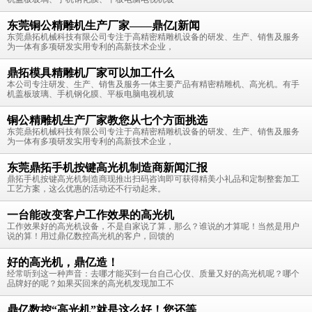
东莞铜公精雕机生产厂家——鼎亿[新闻
东莞鼎拓机械科技有限公司专注于高精密精雕机设备的研发、生产、销售及服务
为一体有多项研发实用专利的高新技术企业，
鼎拓模具精雕机厂家可以加工什么
本公司专注研发、生产、销售及服务一体主要产品有精密精雕机、高光机。有手
机盖板玻璃、手机钢化膜、平板电脑电视机玻
铜公精雕机生产厂家教您从七个方面挑选
东莞鼎拓机械科技有限公司专注于高精密精雕机设备的研发、生产、销售及服务
为一体有多项研发实用专利的高新技术企业，
东莞鼎拓手机按键高光机制造商新闻汇报
鼎拓手机按键高光机制造商现推出扫码咨询即可获得精美小礼品和定制整套加工
工艺方案，这么优惠的活动还不行动起来。
一台能改变客户工作效果的高光机
工作效果好的高光机设备，不是自家说了算，那么？谁说的才算呢！当然是用户
说的算！用过鼎亿数控高光机的客户，回馈的
好的高光机，鼎亿造！
经常听到这一种声音：去哪才能买到一台自己心仪、质量又好的高光机呢？哪个
品牌好的呢？如果买回来的高光机发现加工不
鼎亿数控“高光机”就是这么好！您还等