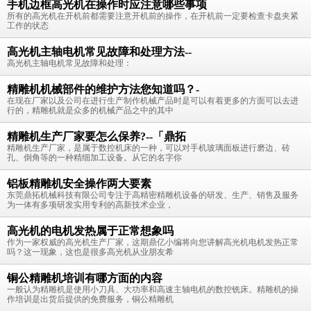
手机边框高光机在操作时应注意哪些事项
所有的高光机在开机前都需要注意开机前的操作，在开机前一定要检查卡盘夹紧
工作的状态
高光机主轴电机常见故障和处理方法--
高光机主轴电机常见故障和处理：
精雕机机械部件的维护方法您知道吗？-
在现在厂家以及公司在进行生产制作机械产品时是可以有着更多的方面可以去进
行的，精雕机就是众多的机械产品之中的其中
精雕机生产厂家要怎么保养?--「鼎拓
精雕机生产厂家，是属于数控机床的一种，可以对手机玻璃面板进行磨边、砖
孔、倒角等的一种精细加工设备。从它的名字你
铝板精雕机安全操作两大要素
东莞鼎拓机械科技有限公司专注于高精密精雕机设备的研发、生产、销售及服务
为一体有多项研发实用专利的高新技术企业，
高光机的电机发热属于正常想象吗
作为一家权威的高光机生产厂家，这期鼎亿小编将向您讲解高光机电机发热正常
吗？这一现象，这也是很多高光机从业朋友希
铜公精雕机培训有哪方面的内容
一般认为精雕机是使用小刀具、大功率和高速主轴电机的数控铣床。精雕机的操
作培训是出货后提供的免费服务，铜公精雕机