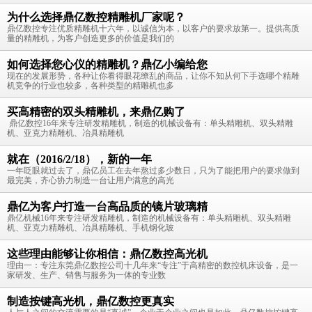
为什么选择鼎亿数控精雕机厂家呢？
鼎亿数控专注优质精雕机十六年，以诚信为本，以客户的要求放第一。提供高质
量的精雕机，为客户创造更多的价值是我们的
如何选择您心仪的精雕机？鼎亿小编给您
现在的发展形势，各种让你看得眼花缭乱的商品，让你不知从何下手选哪个精雕
机竞争的行业也较多，各种类型的精雕机也多
买高精密的双头精雕机，来鼎亿购了
鼎亿数控16年来专注研发精雕机，制造的机械设备有：单头精雕机、双头精雕
机、亚克力精雕机、冶具精雕机
就在（2016/2/18），新的一年
一年眨眼就过去了，鼎亿员工在去年熬过多少数日，只为了能把用户的要求做到
最完美，齐心协力制造一台让用户满意的高光
鼎亿为客户打造一台高品质的镜片玻璃精
鼎亿机械16年来专注研发精雕机，制造的机械设备有：单头精雕机、双头精雕
机、亚克力精雕机、冶具精雕机、手机钢化玻
这些理由能够让你相信：鼎亿数控高光机
理由一：专注东莞鼎亿数控公司十几年来“专注”于高精密的数控机床设备，是一
家研发、生产、销售与服务为一体的专业数
制造按键高光机，鼎亿数控更真实