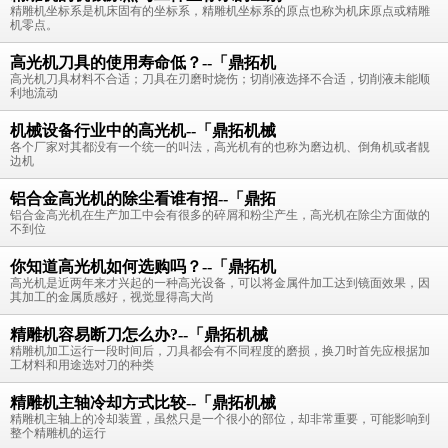
精雕机坐标系是机床固有的坐标系，精雕机坐标系的原点也称为机床原点或精雕
机零点。
高光机刀具的使用寿命低？--「鼎拓机
高光机刀具材料不合适；刀具在刃磨时烧伤；切削液选择不合适，切削液未能顺
利地流动
机械设备行业中的高光机--「鼎拓机械
各个厂家对其都没有一个统一的叫法，高光机有的也称为磨边机、倒角机或者靚
边机
铝合金高光机的除尘看谁有招--「鼎拓
铝合金高光机在生产加工中会有很多的碎屑和粉尘产生，高光机在除尘方面做的
不到位
你知道高光机如何选购吗？--「鼎拓机
高光机是近两年来才兴起的一种高光设备，可以将金属件加工达到镜面效果，因
其加工的金属质感好，视觉显得高大尚
精雕机容易断刀怎么办?--「鼎拓机械
精雕机加工运行一段时间后，刀具都会有不同程度的磨损，换刀时首先应根据加
工材料和用途选对刀的种类
精雕机主轴冷却方式比较--「鼎拓机械
精雕机主轴上的冷却装置，虽然只是一个很小的部位，却非常重要，可能影响到
整个精雕机的运行