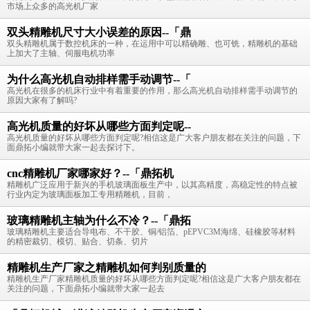
市场上众多的高光机厂家
双头精雕机尺寸大小误差的原因--「鼎
双头精雕机属于数控机床的一种，在运用中可以精确雕、也可铣，精雕机的基础
上加大了主轴、伺服电机功率
为什么高光机自动排样需手动调节--「
高光机在很多的机床行业中有着重要的作用，那么高光机自动排样需手动调节的
原因大家有了解吗?
高光机质量的好坏从哪些方面判定呢--
高光机质量的好坏从哪些方面判定呢?相信这是广大客户朋友都在关注的问题，下
面鼎拓小编就带大家一起去探讨下。
cnc精雕机厂家哪家好？--「鼎拓机
精雕机广泛应用于新兴的手机玻璃面板生产中，以其高精度，高稳定性的特点被
行业内定为玻璃面板加工专用精雕机，目前，
玻璃精雕机主轴为什么不冷？--「鼎拓
玻璃精雕机主要适合导电布、不干胶、铜/铝箔、pEPVC3M海绵、硅橡胶等材料
的精密裁切、模切、贴合、切条、切片
精雕机生产厂家之精雕机如何判别质量的
精雕机生产厂家精雕机质量的好坏从哪些方面判定呢?相信这是广大客户朋友都在
关注的问题，下面鼎拓小编就带大家一起去