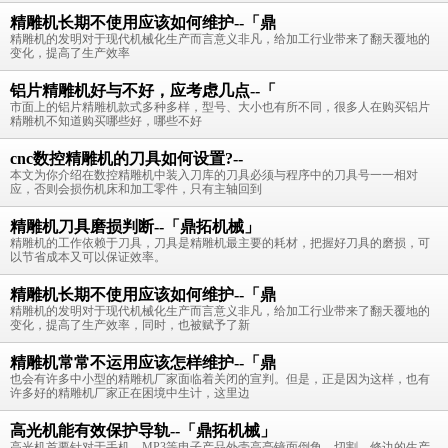
精雕机长期不使用应该如何维护--「鼎
精雕机的发明对于现代机械化生产而言意义非凡，给加工行业带来了翻天覆地的
变化，提高了生产效率
铝片精雕机好与不好，应考虑几点--「
市面上的铝片精雕机款式多种多样，型号、大小也有所不同，很多人在购买铝片
精雕机不知道购买哪些好，哪些不好
cnc数控精雕机的刀具如何设置?--
本文为你介绍在数控精雕机中装入刀库的刀具必须与程序中的刀具号一一相对
应，否则会损伤机床和加工零件，只有主轴回到
精雕机刀具磨损判断--「鼎拓机械」
精雕机的工作依赖于刀具，刀具是精雕机最主要的耗材，把握好刀具的磨损，可
以节省成本又可以保证效率。
精雕机长期不使用应该如何维护--「鼎
精雕机的发明对于现代机械化生产而言意义非凡，给加工行业带来了翻天覆地的
变化，提高了生产效率，同时，也被赋予了新
精雕机常常不运用应该怎样维护--「鼎
也会有许多中小型的精雕机厂家面临着关闭的宣判。但是，正是因为这样，也有
许多好的精雕机厂家正在困境中生计，这里边
高光机能有效保护导轨--「鼎拓机械」
高光机首要针对于手机、MP3等电子产品外壳高亮镜面倒角、切割、修边的生产