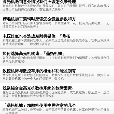
高光机遇到意外情况我们应该怎么来处理
高光机对机械行业来说使用的是最多的，因为它的使用性能强，而它的名称是根
据加工产品的特点而来的，在它遇到了意外情
精雕机加工紫铜时应该怎么设置参数和方
对自己磨制的刀具在加工紫铜资料时，后角能够大一点，提高刀具尖利度，一起
还要留意对前刀面的抛光！
电压过低也会造成精雕机错位--「鼎拓
精雕机在工作时需要的功率大，如果电压过低给驱动器供电不足，功率达不到则
会造成错位现象，一般化以Y轴为多
如何选择高光机转速--「鼎拓机械」
如何选择合适的转速来进行雕刻，往往影响到精密雕刻的精细度，如何选择合适
的高光机转速呢?
数控机床与数控车床的概念和功能区别有
数控机床是所有带数控系统的机床，而数控车床是带数控系统的车床。数控车床
只是数控机床中的一个大的门类而已，数控机
浅谈铝合金高光机数控系统的故障因素-
在铝合金高光机运行过程数控系统出现保险烧断，或电机过热，以至烧坏，这类
故障一般是机械负载过大或卡死导致的。
「鼎拓机械」精雕机使用中需注意的几个
精雕机既可以雕刻，也可铣削，属于高精密的数控机床，对工作环境和使用都有
一定的要求