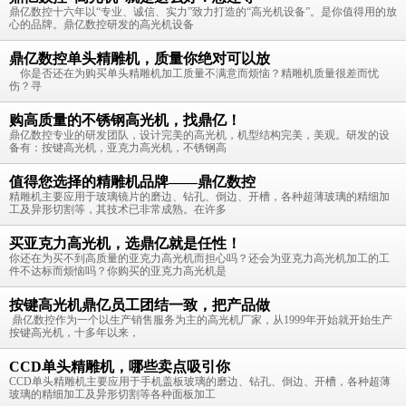
鼎亿数控十六年以“专业、诚信、实力”致力打造的“高光机设备”。是你值得用的放
心的品牌。鼎亿数控研发的高光机设备
鼎亿数控单头精雕机，质量你绝对可以放
你是否还在为购买单头精雕机加工质量不满意而烦恼？精雕机质量很差而忧
伤？寻
购高质量的不锈钢高光机，找鼎亿！
鼎亿数控专业的研发团队，设计完美的高光机，机型结构完美，美观。研发的设
备有：按键高光机，亚克力高光机，不锈钢高
值得您选择的精雕机品牌——鼎亿数控
精雕机主要应用于玻璃镜片的磨边、钻孔、倒边、开槽，各种超薄玻璃的精细加
工及异形切割等，其技术已非常成熟。在许多
买亚克力高光机，选鼎亿就是任性！
你还在为买不到高质量的亚克力高光机而担心吗？还会为亚克力高光机加工的工
件不达标而烦恼吗？你购买的亚克力高光机是
按键高光机鼎亿员工团结一致，把产品做
鼎亿数控作为一个以生产销售服务为主的高光机厂家，从1999年开始就开始生产
按键高光机，十多年以来，
CCD单头精雕机，哪些卖点吸引你
CCD单头精雕机主要应用于手机盖板玻璃的磨边、钻孔、倒边、开槽，各种超薄
玻璃的精细加工及异形切割等各种面板加工