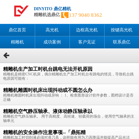
DINYITO 鼎亿精机
137 9040 8362
精雕机选鼎亿
鼎亿首页
高光机
边框高光机
按键高光机
精雕机
成功案例
客户见证
联系鼎亿
精雕机生产加工时机台跳电无法开机原因
精雕机是精密CNC机床，偶尔精雕机生产加工时机台有跳电的情况，导致机台跳
电原因可能有：
精雕机雕圆时机床出现抖动或不圆怎么办
精雕机雕圆时机床出现抖动或异响 ： 1、检查图形设计软件参数，图档设计是否
正确
精雕机空气静压轴承、液体动静压轴承以
精雕机空气静压轴承。 用于高精度、高转速、轻载荷的场合，使用空气轴承的主
轴单元
精雕机的安全操作注意事项--「鼎拓精
精雕机加工时切削液必须对准刀具，这样能有用为刀具降温并能提高产品光洁