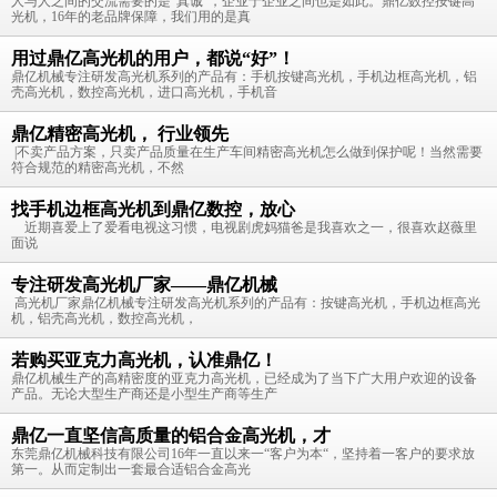
人与人之间的交流需要的是“真诚”，企业于企业之间也是如此。鼎亿数控按键高
光机，16年的老品牌保障，我们用的是真
用过鼎亿高光机的用户，都说“好”！
鼎亿机械专注研发高光机系列的产品有：手机按键高光机，手机边框高光机，铝
壳高光机，数控高光机，进口高光机，手机音
鼎亿精密高光机， 行业领先
|不卖产品方案，只卖产品质量在生产车间精密高光机怎么做到保护呢！当然需要
符合规范的精密高光机，不然
找手机边框高光机到鼎亿数控，放心
近期喜爱上了爱看电视这习惯，电视剧虎妈猫爸是我喜欢之一，很喜欢赵薇里
面说
专注研发高光机厂家——鼎亿机械
高光机厂家鼎亿机械专注研发高光机系列的产品有：按键高光机，手机边框高光
机，铝壳高光机，数控高光机，
若购买亚克力高光机，认准鼎亿！
鼎亿机械生产的高精密度的亚克力高光机，已经成为了当下广大用户欢迎的设备
产品。无论大型生产商还是小型生产商等生产
鼎亿一直坚信高质量的铝合金高光机，才
东莞鼎亿机械科技有限公司16年一直以来一“客户为本“，坚持着一客户的要求放
第一。从而定制出一套最合适铝合金高光