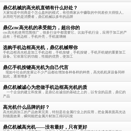
鼎亿机械的高光机直销有什么好处？
大家知道中间商是个怎么盈利的模式，有些商家从中赚取的中间差价大得惊人。
从而吃亏的是消费者，鼎亿机械以多年的品牌
鼎亿cnc高光机的承受能力，超出你的
cnc高光机使用范围很广，很多行业中都需要它。比如手机行业，应用于加工的产
品有：手机边框，手机外壳，手机玻璃钢
选购手机边框高光机，鼎亿机械帮你
手机边框高光机是加工手机边框，手机按键，手机按键，手机开机键的重要加工
设备。它依靠它的功能，性能的优势，使加工
鼎亿手机按键高光机为自己代言
现如今社会的发展让不少产品都在增加各种各样的种类，高光机机床设备同样
如此，逐渐增多了
鼎亿机械诚心为您做手机边框高光机的质
一个企业的建立和发展，是鼎亿在诚信的基础之上的，以专业的品质，鼎亿的
产品
高光机什么品牌的好？
高光机因加工的产品效果完美，特别是在金属行业上的应用，把金属表面高光达
到镜面效果，瞬间能把金属片材加工得闪闪发
鼎亿机械高光机——没有最好，只有更好