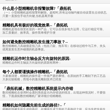
什么是小型精雕机非报警故障?「鼎拓机
（一）小型精雕机超程报警和解除。超程时,所有运动轴均被自动设置在点动状态,
只要一直按住手动方向键,当机器离开极
精雕机具有极好的视觉效果--「鼎拓机
精雕机是现在很受欢迎的一种产品，它可以在很多地方运用，它运行稳定可靠、
加工质量好、效率高、操作简单维护方便
如何避免数控精雕机发生撞刀事故？--
数控精雕机刀具碰撞是指刀具（包括刀架、拖车等）在移动过程中与工件、夹头
或尾架发生意外碰撞的机器事故。
精雕机运作时主轴会反方向旋转的原因-
精雕机运作时主轴反方向旋转的原因有两种：
每个人都要谨慎操作精雕机--「鼎拓机
大家都清楚，精雕机的操作是一件很严肃的事情。在原始的手工雕刻下的工艺品
大多比较粗糙，而现今的激光雕刻技术已经发
「鼎拓机械」数控精雕机系统提示内存错
数控精雕机在使用时会遇到系统提示内存错误的情况，出现这种情况时，不要惊
慌，下面鼎拓数控精雕机厂家详细介绍精雕机
精雕机如何隐藏先前生成的路径?--「
精雕机隐藏先前生成的路径。在继续生成下面的刀具路径之前，应当先把先前生