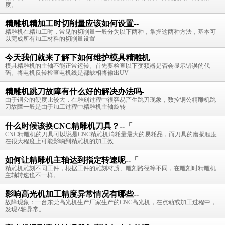
度。
精雕机精加工时切削量应该如何设置--
精雕机在精加工时，常见的切削量一般分为以下两种，掌握这两种方法，基本可
以完成所有加工材料的切削量设置
今天我们就来了解下如何维护模具精雕机
模具精雕机的主轴不能正常运转。首先要检查以下变频器是否会显示错误的代
码。将电机反转检查电机线是都缺相将输出UV
精雕机跳刀故障有什么好的解决办法吗-
由于铜公的硬度比较大，在雕刻过程中很容易产生跳刀现象，数控铜公精雕机跳
刀故障一般是由于加工过程中精雕机主轴旋转
什么时候该换CNC精雕机刀具？--「
CNC精雕机的刀具可以说是CNC精雕机消耗量最大的易耗品，而刀具的磨损程度
在很大程度上可能影响到精雕机的加工效
如何让精雕机主轴达到指定转速呢--「
精雕机雕刻不同工件，根据工件的雕刻材质、雕刻路径等不同，在雕刻时精雕机
主轴转速也不一样。
影响高光机加工精度异常情况有哪些--
故障现象：一台东莞高光机生产厂家生产的CNC高光机，在点动或加工过程中，
发现Z轴异常。