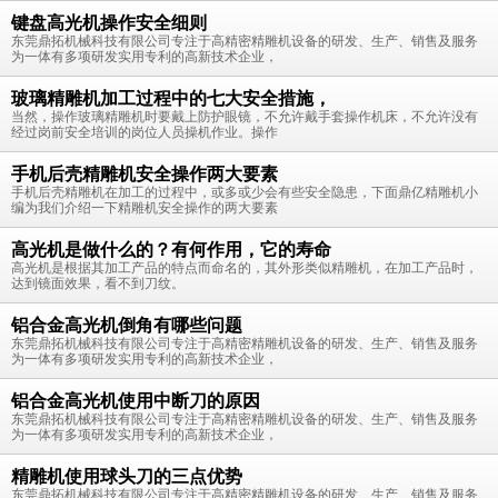
键盘高光机操作安全细则
东莞鼎拓机械科技有限公司专注于高精密精雕机设备的研发、生产、销售及服务
为一体有多项研发实用专利的高新技术企业，
玻璃精雕机加工过程中的七大安全措施，
当然，操作玻璃精雕机时要戴上防护眼镜，不允许戴手套操作机床，不允许没有
经过岗前安全培训的岗位人员操机作业。操作
手机后壳精雕机安全操作两大要素
手机后壳精雕机在加工的过程中，或多或少会有些安全隐患，下面鼎亿精雕机小
编为我们介绍一下精雕机安全操作的两大要素
高光机是做什么的？有何作用，它的寿命
高光机是根据其加工产品的特点而命名的，其外形类似精雕机，在加工产品时，
达到镜面效果，看不到刀纹。
铝合金高光机倒角有哪些问题
东莞鼎拓机械科技有限公司专注于高精密精雕机设备的研发、生产、销售及服务
为一体有多项研发实用专利的高新技术企业，
铝合金高光机使用中断刀的原因
东莞鼎拓机械科技有限公司专注于高精密精雕机设备的研发、生产、销售及服务
为一体有多项研发实用专利的高新技术企业，
精雕机使用球头刀的三点优势
东莞鼎拓机械科技有限公司专注于高精密精雕机设备的研发、生产、销售及服务