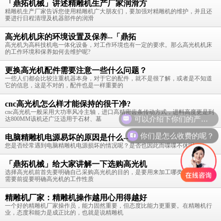
「鼎拓机械」讲述精雕机生产厂家润滑方
精雕机生产厂家告诉您使用精雕机广大朋友们，要加强对精雕机的维护，并且还
要进行日程清理及机器部件的润滑
高光机机床的环境设置及保养--「鼎拓
高光机为高科技机电一体化设备，对工作环境也有一定的要求。那么高光机机床
的工作环境和保养如何去维护呢?
更换高光机配件需要注意一些什么问题？
一些人们都会比较注重机器本身，对于它的配件，就不是很了解，或者是不知道
它的信息，这是不对的，配件也是一样重要的
cnc高光机怎么样才能保持的很干净?
cnc高光机一般采用大功率风冷主轴，进口高精密齿条传动方式，进料高度更是到
达800MM该机还广泛适用于石材、墓
你们是怎么收费的呢？
电脑精雕机电源易坏的原因是什么--「
您是否经常遇到电脑精雕机电源损坏的情况呢？是否也因此而喋喋不休呢？
「鼎拓机械」给大家讲解一下选购高光机
选择高光机前首先要明确自己采购高光机的目的，是要用来加工哪类产品的，这
需要前提要明确高光机的工作性质
精雕机厂家：精雕机操作越用心用得越好
一个好的精雕机厂家操作员，能力固然重要，但态度比能力更重要。在精雕机行
业，态度和能力是成正比的，也就是说精雕机