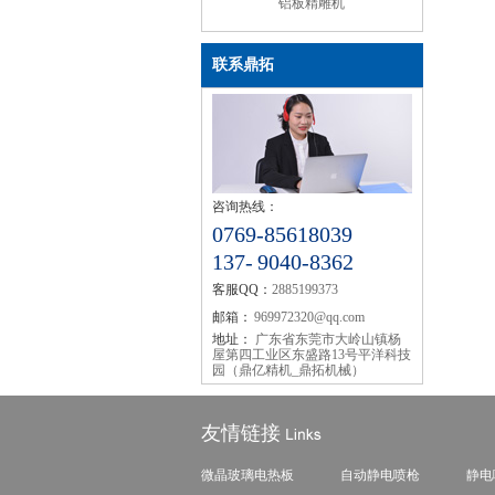
铝板精雕机
联系鼎拓
咨询热线：
0769-85618039
137- 9040-8362
客服QQ：
2885199373
邮箱：
969972320@qq.com
地址：
广东省东莞市大岭山镇杨
屋第四工业区东盛路13号平洋科技
园（鼎亿精机_鼎拓机械）
友情链接
微晶玻璃电热板
自动静电喷枪
静电