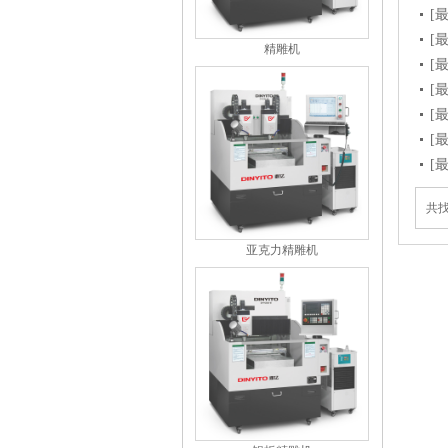
[
[
精雕机
[
[
[
[
[
共找
亚克力精雕机