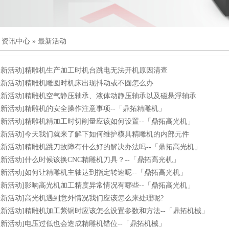
»
资讯中心
»
最新活动
最新活动]精雕机生产加工时机台跳电无法开机原因清查
最新活动]精雕机雕圆时机床出现抖动或不圆怎么办
最新活动]精雕机空气静压轴承、液体动静压轴承以及磁悬浮轴承
最新活动]精雕机的安全操作注意事项--「鼎拓精雕机」
最新活动]精雕机精加工时切削量应该如何设置--「鼎拓高光机」
最新活动]今天我们就来了解下如何维护模具精雕机的内部元件
最新活动]精雕机跳刀故障有什么好的解决办法吗--「鼎拓高光机」
最新活动]什么时候该换CNC精雕机刀具？--「鼎拓高光机」
最新活动]如何让精雕机主轴达到指定转速呢--「鼎拓高光机」
最新活动]影响高光机加工精度异常情况有哪些--「鼎拓高光机」
最新活动]高光机遇到意外情况我们应该怎么来处理呢?
最新活动]精雕机加工紫铜时应该怎么设置参数和方法--「鼎拓机械」
最新活动]电压过低也会造成精雕机错位--「鼎拓机械」