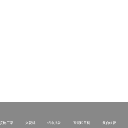
喷枪厂家
火花机
纸巾批发
智能印章机
复合软管